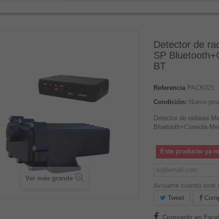
Detector de ra
SP Bluetooth+
BT
Referencia
PACK021
Condición:
Nuevo pro
Detector de radares Me
Bluetooth+Consola Mer
Este producto ya n
Ver más grande
Avísame cuando esté d
Tweet
Compa
Compartir en Fac