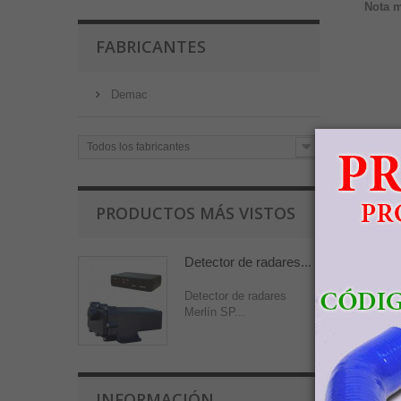
Nota m
FABRICANTES
Demac
Todos los fabricantes
PRODUCTOS MÁS VISTOS
Detector de radares...
Detector de radares
ENV
Merlín SP...
Tienda
Canaria
INFORMACIÓN