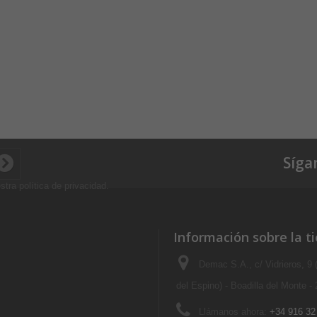
Síga
stra política de privacidad
.
Información sobre la t
Demac S.A., c/ Vidrieros, 9
del Espino) - Boadilla del Monte -
Llámanos ahora:
+34 916 32