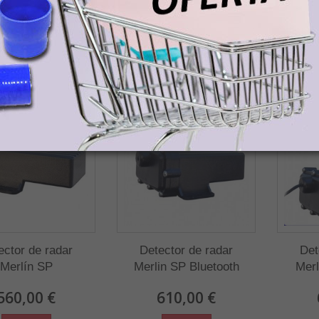
orte para la recogida del paquete en tienda Demac.
DUCTOS RELACIONADOS
ector de radar
Detector de radar
Det
Merlín SP
Merlin SP Bluetooth
Merl
560,00 €
610,00 €