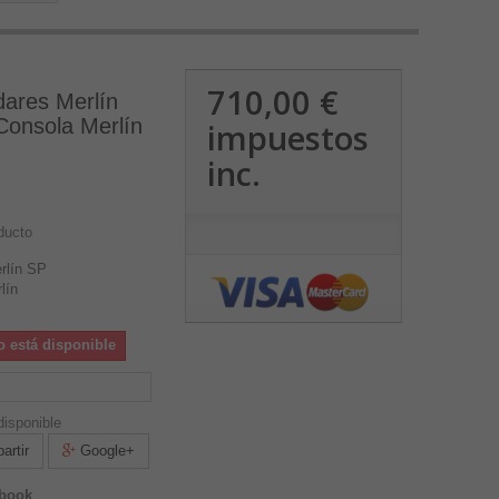
710,00 €
dares Merlín
Consola Merlín
impuestos
inc.
ducto
rlín SP
lín
o está disponible
isponible
rtir
Google+
ebook