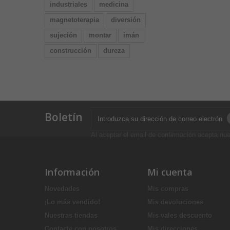
industriales
medicina
magnetoterapia
diversión
sujeción
montar
imán
construcción
dureza
Boletín
Al aceptar el email de confirmación acepta nue
Información
Mi cuenta
Novedades
Mis compras
¡Lo más vendido!
Mis devoluciones
Nuestras tiendas
Mis vales descuento
Contacte con nosotros
Mis direcciones