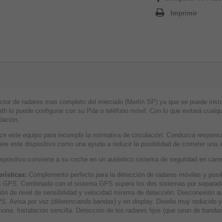
Imprimir
ctor de radares mas completo del mercado (Merlín SP) ya que se puede instalar
th lo puede configurar con su Pda o teléfono móvil. Con lo que evitará cualqui
alación.
lice este equipo para incumplir la normativa de circulación. Conduzca respon
re este dispositivo como una ayuda a reducir la posibilidad de cometer una i
spositivo convierte a su coche en un auténtico sistema de seguridad en carret
erísticas:
Complemento perfecto para la detección de radares móviles y posi
s GPS. Combinado con el sistema GPS supera los dos sistemas por separado.
ión de nivel de sensibilidad y velocidad mínima de detección. Desconexión a
S. Avisa por voz (diferenciando bandas) y en display. Diseño muy reducido y
iona. Instalación sencilla. Detección de los radares fijos (que sean de bandas