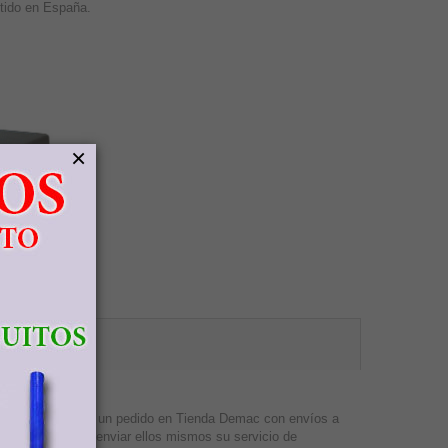
itido en España.
×
entes que realicen un pedido en Tienda Demac con envíos a
 luego proceder a enviar ellos mismos su servicio de