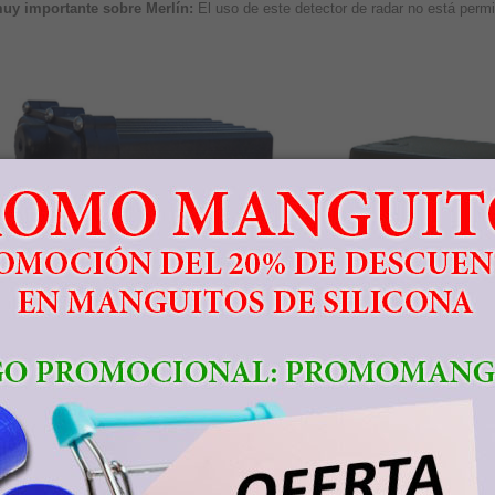
uy importante sobre Merlín:
El uso de este detector de radar no está perm
IOS A CANARIAS, CEUTA Y MELILLA
 Demac no cobra el IVA a los clientes de Canarias o Ceuta y Melilla. Los cli
s, Ceuta o Melilla deberán abonar el precio del producto/s, sin impuestos, y