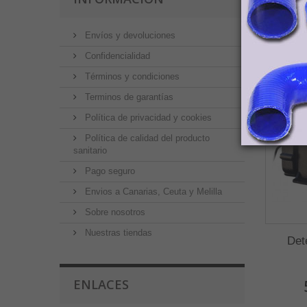
transp
Envíos y devoluciones
PRO
Confidencialidad
Términos y condiciones
Terminos de garantías
Política de privacidad y cookies
Política de calidad del producto
sanitario
Pago seguro
Envios a Canarias, Ceuta y Melilla
Sobre nosotros
Nuestras tiendas
Det
ENLACES