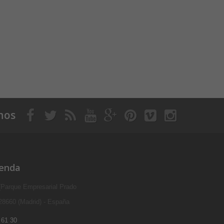
nos
ienda
 (Parque Empresarial Prado
 28660 (Madrid) - España
 61 30