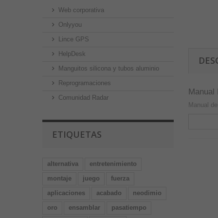
Web corporativa
Onlyyou
Lince GPS
HelpDesk
DES
Manguitos silicona y tubos aluminio
Reprogramaciones
Manual 
Comunidad Radar
Manual del
ETIQUETAS
alternativa
entretenimiento
montaje
juego
fuerza
aplicaciones
acabado
neodimio
oro
ensamblar
pasatiempo