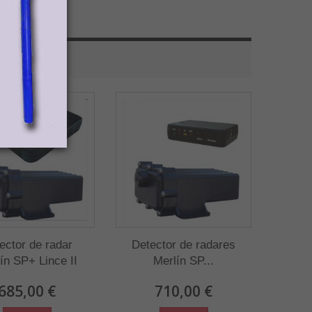
ector de radar
Detector de radares
ín SP+ Lince II
Merlín SP...
685,00 €
710,00 €