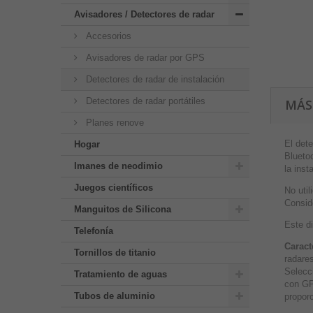
Avisadores / Detectores de radar
Accesorios
Avisadores de radar por GPS
Detectores de radar de instalación
Detectores de radar portátiles
MÁS
Planes renove
El dete
Hogar
Bluetoo
Imanes de neodimio
la inst
Juegos científicos
No uti
Conside
Manguitos de Silicona
Este di
Telefonía
Caract
Tornillos de titanio
radare
Selecc
Tratamiento de aguas
con GP
Tubos de aluminio
proporc