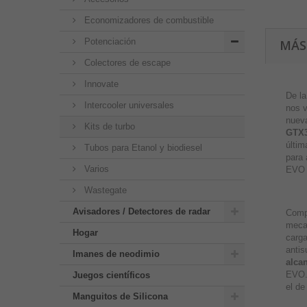
Economizadores de combustible
Potenciación
MÁS
Colectores de escape
Innovate
De l
Intercooler universales
nos v
nuev
Kits de turbo
GTX
últim
Tubos para Etanol y biodiesel
para 
Varios
EVO 4
Wastegate
Avisadores / Detectores de radar
Comp
meca
Hogar
carga
antis
Imanes de neodimio
alca
EVO.
Juegos científicos
el de
Manguitos de Silicona