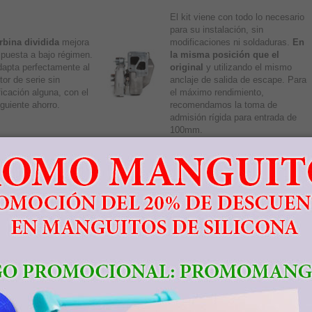
El kit viene con todo lo necesario
para su instalación, sin
rbina dividida
mejora
modificaciones ni soldaduras.
En
spuesta a bajo régimen.
la misma posición que el
apta perfectamente al
original
y utilizando el mismo
tor de serie sin
anclaje de salida de escape. Para
icación alguna, con el
el máximo rendimiento,
guiente ahorro.
recomendamos la toma de
admisión rígida para entrada de
100mm.
obtener el potencial de este kit, necesitará reprogramar la centralita de motor
ra especialidad en
reprogramaciones de centralitas
para su Mitsubishi Lancer
al de montaje.
gure el kit de turbo con las opciones adicionales:
IOS A CANARIAS, CEUTA Y MELILLA
 Demac no cobra el IVA a los clientes de Canarias o Ceuta y Melilla. Los cli