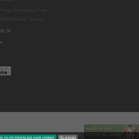
 (Parque Empresarial Prado
 28660 (Madrid) - España
 61 30
om
to, no me importa que useis cookies.
No gracias