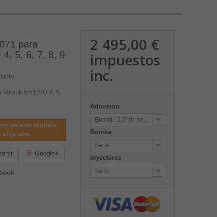
2 495,00 €
3071 para
4, 5, 6, 7, 8, 9
impuestos
inc.
ducto
a Mitsubishi EVO 4, 5,
Admision
Entrada 2.5" de serie
iste en este modelo.
Bomba
 elija otro.
Serie
rtir
Google+
Inyectores
Serie
ebook