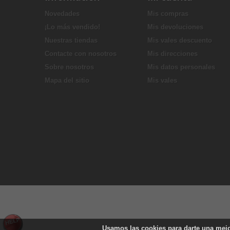
Novedades
Mis compras
¡Lo más vendido!
Mis devoluciones
Nuestras tiendas
Mis vales descuento
Contacte con nosotros
Mis direcciones
Sobre nosotros
Mis datos personales
Mapa del sitio
Mis vales
Usamos las
cookies
para darte una mejo