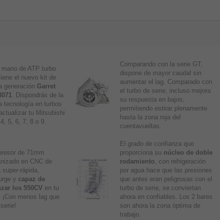
Comparando con la serie GT,
a mano de ATP turbo
dispone de mayor caudal sin
iene el nuevo kit de
aumentar el lag. Comparado con
a generación
Garret
el turbo de serie, incluso mejora
3071
. Dispondrás de la
su respuesta en bajos,
a tecnología en turbos
permitiendo estirar plenamente
actualizar tu Mitsubishi
hasta la zona roja del
, 5, 6, 7, 8 o 9.
cuentavueltas.
El grado de confianza que
resor de 71mm
proporciona su
núcleo de doble
nizado en CNC de
rodamiento
, con refrigeración
 super-rápida,
por agua hace que las presiones
urge y
capaz de
que antes eran peligrosas con el
nzar los 550CV
en tu
turbo de serie, se conviertan
 ¡Con menos lag que
ahora en confiables. Los 2 bares
 serie!
son ahora la zona óptima de
trabajo.