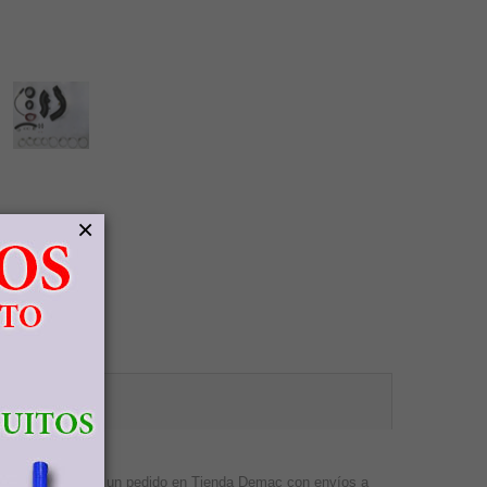
×
. Consulte
 Evolution.
entes que realicen un pedido en Tienda Demac con envíos a