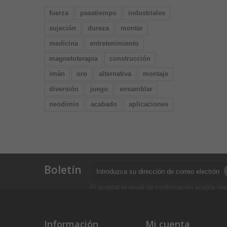
fuerza
pasatiempo
industriales
sujeción
dureza
montar
medicina
entretenimiento
magnetoterapia
construcción
imán
oro
alternativa
montaje
diversión
juego
ensamblar
neodimio
acabado
aplicaciones
Boletín
Al aceptar el email de confirmación acepta nue
Información
Mi cuenta