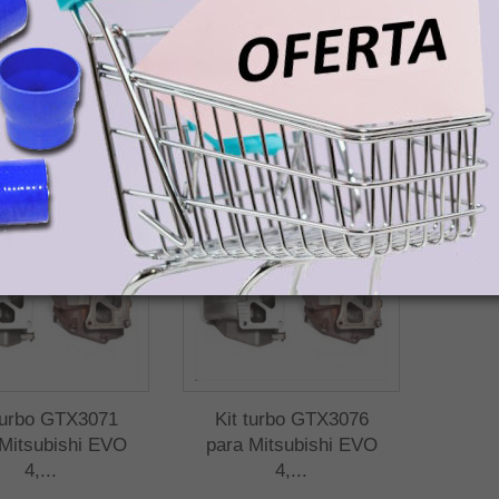
s, Ceuta o Melilla deberán abonar el precio del producto/s, sin impuestos, y
orte para la recogida del paquete en tienda Demac.
DUCTOS RELACIONADOS
turbo GTX3071
Kit turbo GTX3076
 Mitsubishi EVO
para Mitsubishi EVO
4,...
4,...