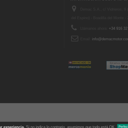
Demac S.A., c/ Vidrieros, 9
del Espino) - Boadilla del Monte -
Llámanos ahora:
+34 916 32
Email:
info@demacmotor.c
r experiencia.
Si no indica lo contrario, asumimos que todo está OK.
Perfec