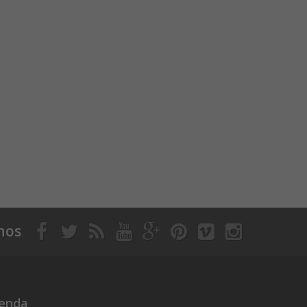
nos
ienda