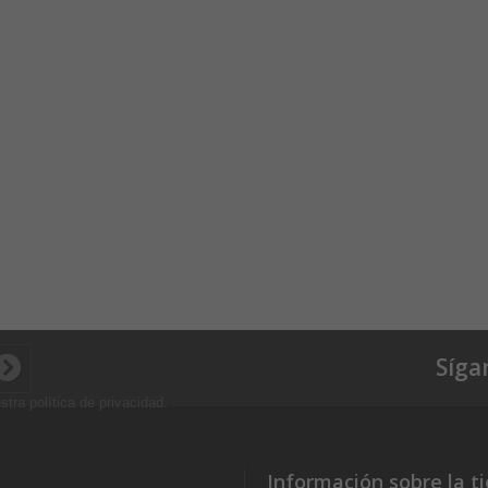
Síga
stra política de privacidad
.
Información sobre la t