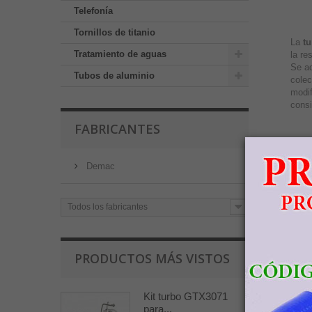
Telefonía
Tornillos de titanio
La
tu
Tratamiento de aguas
la re
Se ad
Tubos de aluminio
colec
modif
consi
FABRICANTES
Para 
Demac
nuest
Manu
Confi
Todos los fabricantes
ENV
PRODUCTOS MÁS VISTOS
Kit turbo GTX3071
para...
Tienda