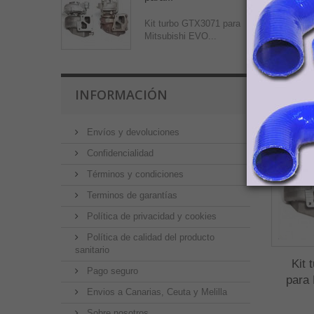
Canaria
transp
Kit turbo GTX3071 para
Mitsubishi EVO...
PRO
INFORMACIÓN
Envíos y devoluciones
Confidencialidad
Términos y condiciones
Terminos de garantías
Política de privacidad y cookies
Política de calidad del producto
sanitario
Kit 
Pago seguro
para
Envios a Canarias, Ceuta y Melilla
Sobre nosotros