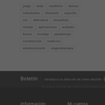
juego
imán
neodimio
dureza
industriales
diversión
sujeción
oro
alternativa
ensamblar
montar
aplicaciones
acabado
fuerza
montaje
pasatiempo
construcción
medicina
entretenimiento
magnetoterapia
Boletín
Al aceptar el email de confirmación acepta nue
Información
Mi cuenta