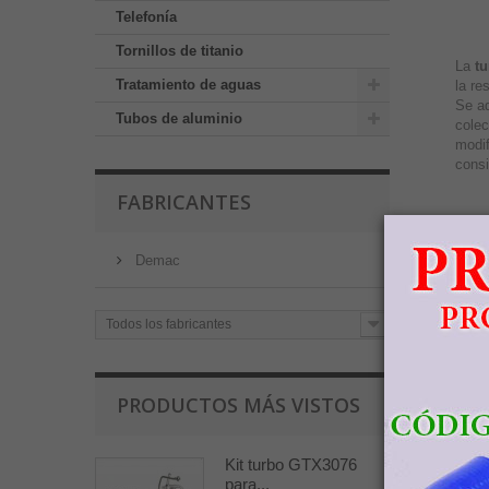
Telefonía
Tornillos de titanio
La
tu
Tratamiento de aguas
la re
Se ad
Tubos de aluminio
colec
modif
consi
FABRICANTES
Para 
Demac
nuest
Manu
Confi
Todos los fabricantes
ENV
PRODUCTOS MÁS VISTOS
Kit turbo GTX3076
para...
Tienda