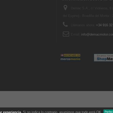
Demac S.A., c/ Vidrieros, 9
del Espino) - Boadilla del Monte -
Llámanos ahora:
+34 916 32
Email:
info@demacmotor.c
r experiencia.
Si no indica lo contrario, asumimos que todo está OK.
Perfec