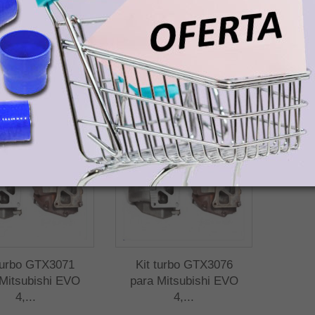
s, Ceuta o Melilla deberán abonar el precio del producto/s, sin impuestos, y
orte para la recogida del paquete en tienda Demac.
DUCTOS RELACIONADOS
turbo GTX3071
Kit turbo GTX3076
 Mitsubishi EVO
para Mitsubishi EVO
4,...
4,...