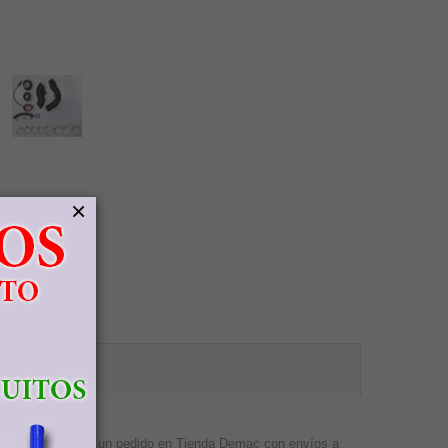
×
. Consulte
 Evolution.
entes que realicen un pedido en Tienda Demac con envíos a