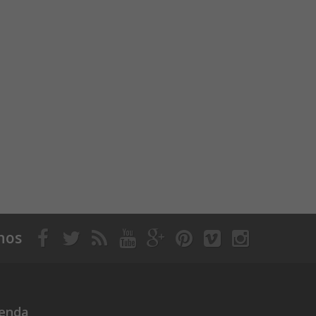
nos
ienda