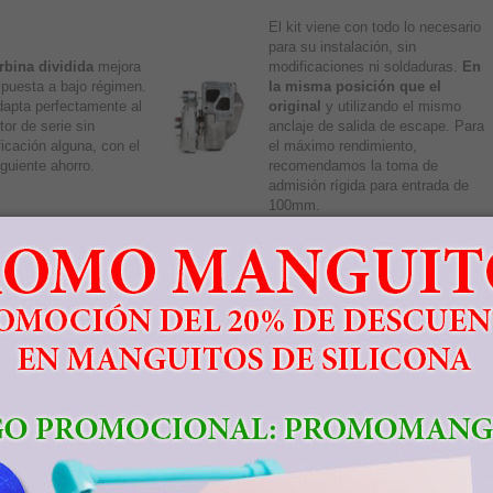
El kit viene con todo lo necesario
para su instalación, sin
rbina dividida
mejora
modificaciones ni soldaduras.
En
spuesta a bajo régimen.
la misma posición que el
apta perfectamente al
original
y utilizando el mismo
tor de serie sin
anclaje de salida de escape. Para
icación alguna, con el
el máximo rendimiento,
guiente ahorro.
recomendamos la toma de
admisión rígida para entrada de
100mm.
obtener el potencial de este kit, necesitará reprogramar la centralita de motor
ra especialidad en
reprogramaciones de centralitas
para su Mitsubishi Lancer
al de montaje.
gure el kit de turbo con las opciones adicionales:
IOS A CANARIAS, CEUTA Y MELILLA
 Demac no cobra el IVA a los clientes de Canarias o Ceuta y Melilla. Los cli