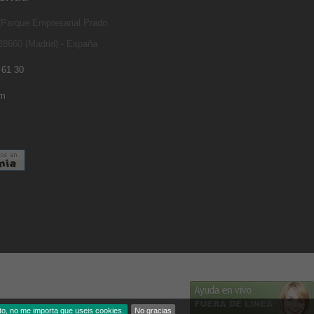
 (Parque Empresarial Prado
 28660 (Madrid) - España
 61 30
om
to, no me importa que useis cookies.
No gracias