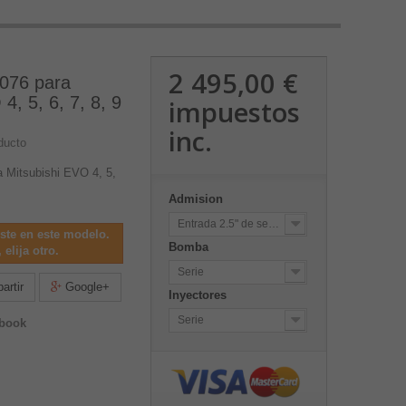
2 495,00 €
3076 para
4, 5, 6, 7, 8, 9
impuestos
inc.
ducto
a Mitsubishi EVO 4, 5,
Admision
Entrada 2.5" de serie
iste en este modelo.
Bomba
 elija otro.
Serie
rtir
Google+
Inyectores
Serie
ebook