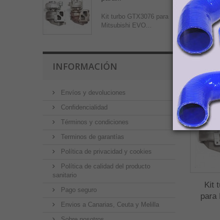
Canaria
transp
Kit turbo GTX3076 para
Mitsubishi EVO...
PRO
INFORMACIÓN
Envíos y devoluciones
Confidencialidad
Términos y condiciones
Terminos de garantías
Política de privacidad y cookies
Política de calidad del producto
sanitario
Kit 
Pago seguro
para
Envios a Canarias, Ceuta y Melilla
Sobre nosotros