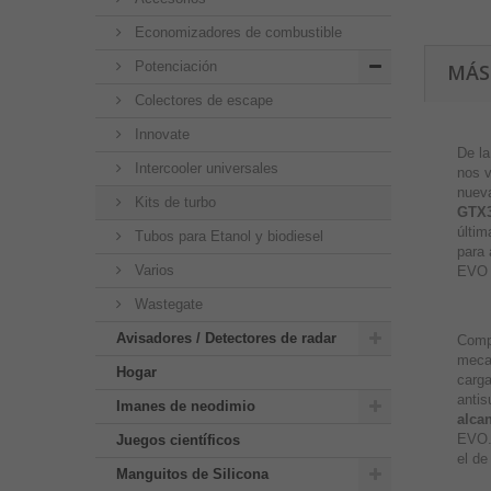
Economizadores de combustible
Potenciación
MÁS
Colectores de escape
Innovate
De l
Intercooler universales
nos v
nuev
Kits de turbo
GTX
últim
Tubos para Etanol y biodiesel
para 
Varios
EVO 4
Wastegate
Avisadores / Detectores de radar
Comp
meca
Hogar
carga
antis
Imanes de neodimio
alca
EVO.
Juegos científicos
el de
Manguitos de Silicona