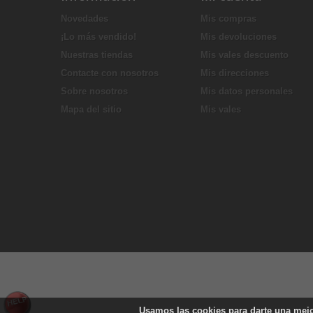
Novedades
Mis compras
¡Lo más vendido!
Mis devoluciones
Nuestras tiendas
Mis vales descuento
Contacte con nosotros
Mis direcciones
Sobre nosotros
Mis datos personales
Mapa del sitio
Mis vales
Usamos las
cookies
para darte una mejo