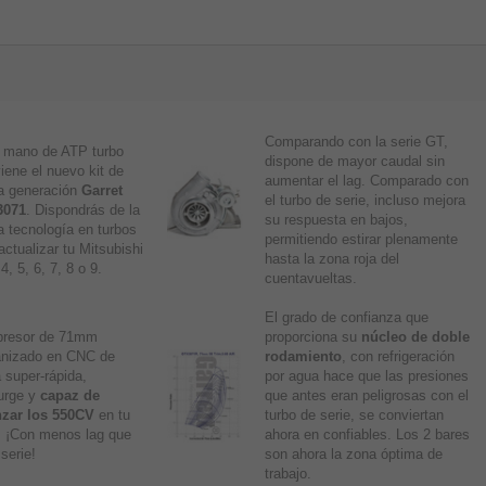
Comparando con la serie GT,
a mano de ATP turbo
dispone de mayor caudal sin
iene el nuevo kit de
aumentar el lag. Comparado con
a generación
Garret
el turbo de serie, incluso mejora
3071
. Dispondrás de la
su respuesta en bajos,
a tecnología en turbos
permitiendo estirar plenamente
actualizar tu Mitsubishi
hasta la zona roja del
, 5, 6, 7, 8 o 9.
cuentavueltas.
El grado de confianza que
resor de 71mm
proporciona su
núcleo de doble
nizado en CNC de
rodamiento
, con refrigeración
 super-rápida,
por agua hace que las presiones
urge y
capaz de
que antes eran peligrosas con el
nzar los 550CV
en tu
turbo de serie, se conviertan
 ¡Con menos lag que
ahora en confiables. Los 2 bares
 serie!
son ahora la zona óptima de
trabajo.