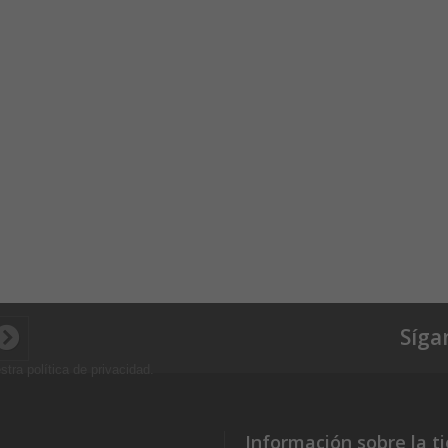
Síga
stra política de privacidad
.
Información sobre la t