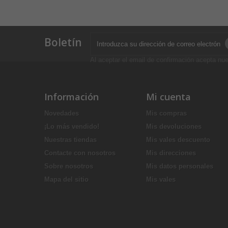
Boletín
Al aceptar el email de confirmación acepta nue
Información
Mi cuenta
Novedades
Mis compras
¡Lo más vendido!
Mis devoluciones
Nuestras tiendas
Mis vales descuento
Contacte con nosotros
Mis direcciones
Sobre nosotros
Mis datos personales
Mapa del sitio
Mis vales