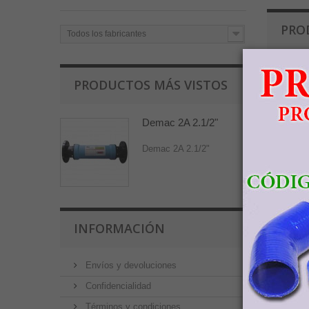
PRO
Todos los fabricantes
PRODUCTOS MÁS VISTOS
Demac 2A 2.1/2"
Demac 2A 2.1/2"
INFORMACIÓN
Envíos y devoluciones
Confidencialidad
Términos y condiciones