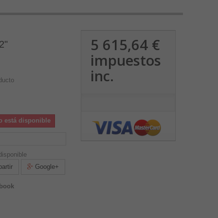
5 615,64 €
2"
impuestos
inc.
ducto
o está disponible
isponible
rtir
Google+
ebook