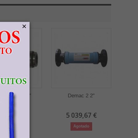
×
mac 1A 1.1/2"
Demac 2 2"
 727,89 €
5 039,67 €
En stock
Agotado