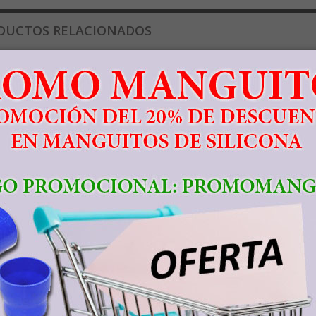
DUCTOS RELACIONADOS
Demac 1 1"
Demac 1-D 1/2"
De
959,93 €
230,39 €
1
En stock
En stock