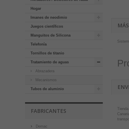
Hogar
Imanes de neodimio
MÁS
Juegos científicos
Manguitos de Silicona
Sistem
Telefonía
Tornillos de titanio
Pr
Tratamiento de aguas
Abrazadera
Mecanismos
ENV
Tubos de aluminio
Tienda
FABRICANTES
Canaria
transp
Demac