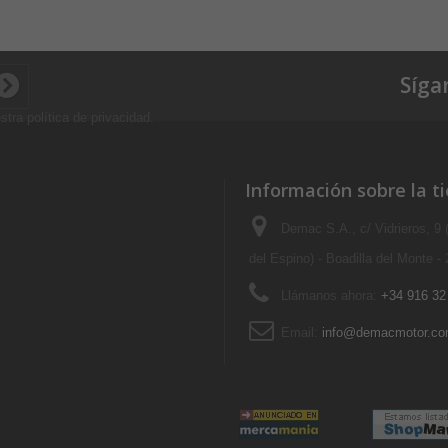
Síga
stra política de privacidad
.
Información sobre la t
Demac S.A., c/ Vidrieros, 9
del Espino) - Boadilla del Monte -
Llámanos ahora:
+34 916 32
Email:
info@demacmotor.c