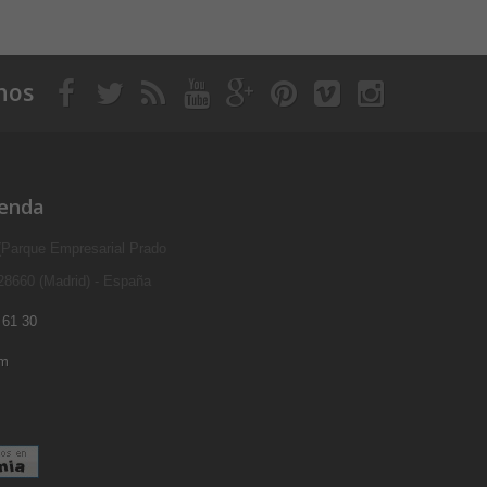
nos
ienda
 (Parque Empresarial Prado
 28660 (Madrid) - España
 61 30
om