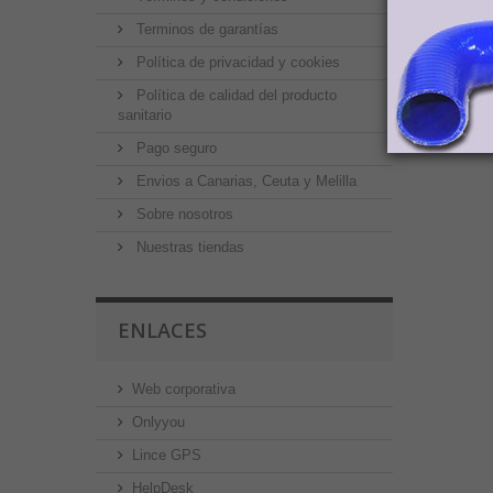
Terminos de garantías
Política de privacidad y cookies
Política de calidad del producto
sanitario
Pago seguro
Envios a Canarias, Ceuta y Melilla
Sobre nosotros
Nuestras tiendas
ENLACES
Web corporativa
Onlyyou
Lince GPS
HelpDesk