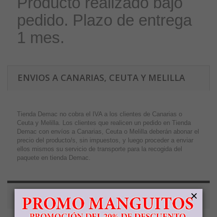
Producto realizado bajo
pedido. Plazo de entrega
1 mes.
ENVIOS A CANARIAS, CEUTA Y MELILLA
Tienda Demac no cobra el IVA a los clientes de Canarias o
Ceuta y Melilla. Los clientes que realicen un pedido en Tienda
Demac con envíos a Canarias, Ceuta o Melilla deberán abonar el
precio del producto/s, sin impuestos, y luego proceder a enviar
ellos mismos su servicio de transporte para la recogida del
paquete en tienda Demac.
×
PRODUCTOS RELACIONADOS