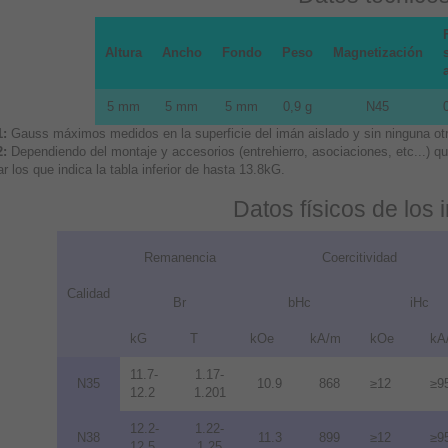
Altura
Ancho
Fondo
Peso
Magnetización
5 mm
5 mm
5 mm
0,9 g
N45
1:
Gauss máximos medidos en la superficie del imán aislado y sin ninguna otra
2:
Dependiendo del montaje y accesorios (entrehierro, asociaciones, etc...) 
r los que indica la tabla inferior de hasta 13.8kG.
Datos físicos de los
Remanencia
Coercitividad
Calidad
Br
bHc
iHc
kG
T
kOe
kA/m
kOe
kA
11.7-
1.17-
N35
10.9
868
≥12
≥9
12.2
1.201
12.2-
1.22-
N38
11.3
899
≥12
≥9
12.5
1.25