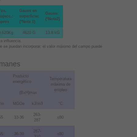
Fza.
Gauss en
Gauss:
sujecc.:
superficie:
(*Nota2)
aprox
(*Nota 1)
0,620Kg
4620 G
13.8 kG
 influencia.
que se puedan incorporar, el valor máximo del campo puede
 imanes
Producto
Temperatura
energético
máxima de
empleo
(BxH)max
/m
MGOe
kJ/m3
°C
263-
55
33-36
≤80
287
287-
55
36-39
≤80
310