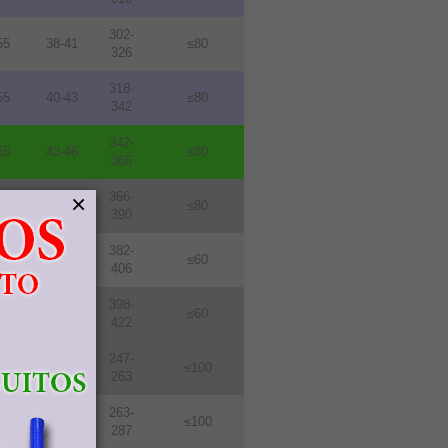
302-
55
38-41
≤80
326
318-
55
40-43
≤80
342
342-
55
43-46
≤80
366
366-
×
55
46-49
≤80
390
382-
76
48-51
≤60
406
398-
76
50-53
≤60
422
247-
114
31-33
≤100
263
263-
114
33-36
≤100
287