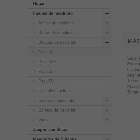
Hogar
Imanes de neodimio
Anillos de neodimio
Barras de neodimio
MÁS
Bloques de neodimio
Pack 10
Super
Pack 100
Estos 
Las di
Pack 25
Además
Todos 
Pack 50
Pueden
Unidades sueltas
Tenga 
Discos de neodimio
Esferas de Neodimio
Varios
Juegos científicos
Manguitos de Silicona