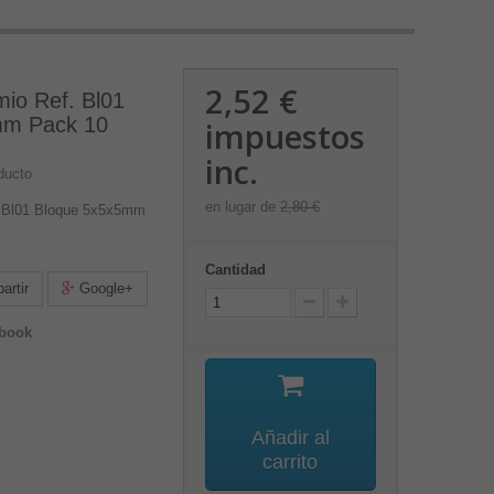
2,52 €
io Ref. Bl01
mm Pack 10
impuestos
inc.
ducto
en lugar de
2,80 €
. Bl01 Bloque 5x5x5mm
Cantidad
rtir
Google+
ebook
Añadir al
carrito