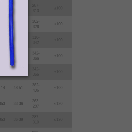
287-
114
36-39
≤100
310
302-
114
38-410
≤100
326
318-
114
40-43
≤100
342
342-
114
43-46
≤100
366
342-
114
46-49
≤100
366
382-
114
48-51
≤100
406
263-
353
33-36
≤120
287
287-
353
36-39
≤120
310