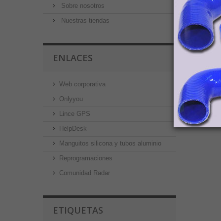
Sobre nosotros
Nuestras tiendas
ENLACES
Web corporativa
Onlyyou
Lince GPS
HelpDesk
Manguitos silicona y tubos aluminio
Reprogramaciones
Comunidad Radar
ETIQUETAS