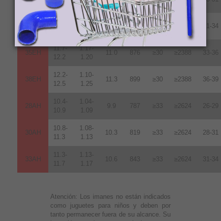
11.3
1.13
11.3-
1.13-
33EH
10.5
836
≥30
≥2388
31-34
11.7
1.17
11.7-
1.17-
35EH
11.0
876
≥30
≥2388
33-36
12.2
1.20
12.2-
1.10-
38EH
11.3
899
≥30
≥2388
36-39
12.5
1.25
10.4-
1.04-
28AH
9.9
787
≥33
≥2624
26-29
10.9
1.09
10.8-
1.08-
30AH
10.3
819
≥33
≥2624
28-31
11.3
1.13
11.3-
1.13-
33AH
10.6
843
≥33
≥2624
31-34
11.7
1.17
Atención:
Los imanes no están indicados
como juguetes para niños y deben por
tanto permanecer fuera de su alcance. Su