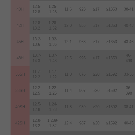
12.5-
1.25-
40H
11.6
923
≥17
≥1353
38-41
12.8
1.28
12.8-
1.28-
42H
12
.
0
955
≥17
≥1353
40-43
13.2
1.32
13.2-
1.32-
45H
12.1
963
≥17
≥1353
43-46
13.6
1.36
13.7-
1.37-
46-
48H
12.5
995
≥17
≥1353
14.3
1.43
498
11.7-
1.17-
35SH
11.0
876
≥20
≥1592
33-36
12.2
1.22
12.2-
1.22-
36-
38SH
11.4
907
≥20
≥1592
12.5
1.25
398
12.5-
1.24-
40SH
11.8
939
≥20
≥1592
38-41
12.8
1.28
12.8-
1.289-
42SH
12.4
987
≥20
≥1592
40-43
13.2
1.32