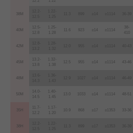
12.2
1.22
12.2-
1.22-
38M
11.3
899
≥14
≥1114
36-39
12.5
1.25
12.5-
1.25-
38-
40M
11.6
923
≥14
≥1114
12.8
1.28
410
12.8-
1.28-
42M
12.0
955
≥14
≥1114
40-43
13.2
1.32
13.2-
1.32-
45M
12.5
955
≥14
≥1114
43-46
13.8
1.38
13.6-
1.36-
48M
12.9
1027
≥14
≥1114
46-49
14.3
1.43
14.0-
1.40-
50M
13.0
1033
≥14
≥1114
48-51
14.5
1.45
11.7-
1.17-
35H
10.9
868
≥17
≥1353
33-36
12.2
1.20
12.2-
1.22-
38H
11.3
899
≥17
≥1353
36-39
12.5
1.25