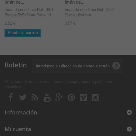
Imán de...
Imán de...
Imán de neodimio Ref. Bl01
Imán de neodimio Ref. D051
Bloque 5x5x5mm Pack 10
Disco 10x4mm
2,52 €
0,57 €
Añadir al carrito
Boletín
Al aceptar el email de confirmación acepta nuestra política de
privacidad
.
Información
Mi cuenta