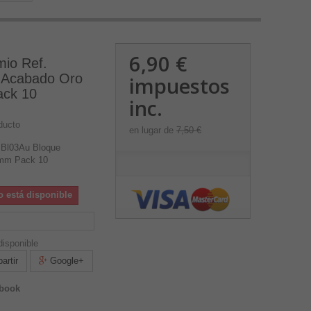
6,90 €
mio Ref.
 Acabado Oro
impuestos
ck 10
inc.
ducto
en lugar de
7,50 €
 Bl03Au Bloque
mm Pack 10
o está disponible
isponible
rtir
Google+
ebook