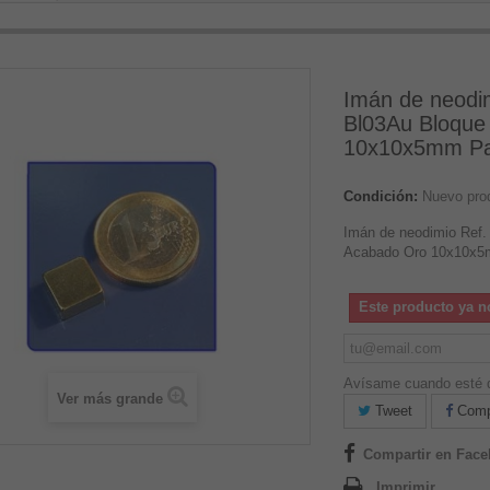
Imán de neodi
Bl03Au Bloque
10x10x5mm Pa
Condición:
Nuevo pro
Imán de neodimio Ref.
Acabado Oro 10x10x5
Este producto ya n
Avísame cuando esté d
Ver más grande
Tweet
Compa
Compartir en Fac
Imprimir