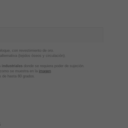
oque, con revestimiento de oro.
lternativa (tejidos óseos y circulación).
 industriales
donde se requiera poder de sujeción.
, como se muestra en la
imagen
.
 de hasta 80 grados.
s