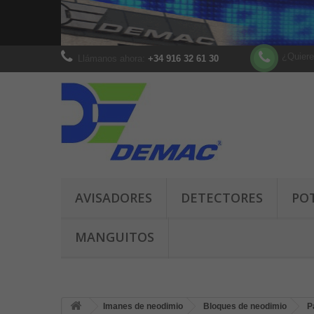
¿Quiere
Llámanos ahora:
+34 916 32 61 30
AVISADORES
DETECTORES
PO
MANGUITOS
Imanes de neodimio
Bloques de neodimio
P