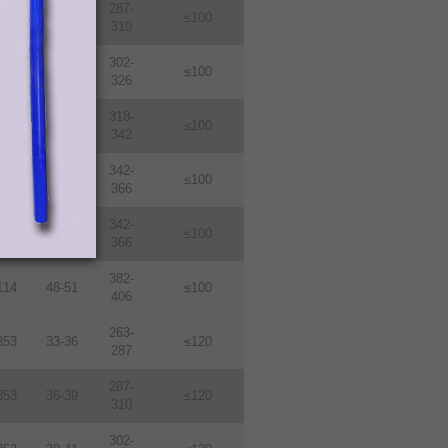
287-
114
36-39
≤100
310
302-
114
38-410
≤100
326
318-
114
40-43
≤100
342
342-
114
43-46
≤100
366
342-
114
46-49
≤100
366
382-
114
48-51
≤100
406
263-
353
33-36
≤120
287
287-
353
36-39
≤120
310
302-