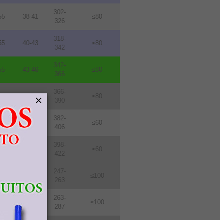
302-
55
38-41
≤80
326
318-
55
40-43
≤80
342
342-
55
43-46
≤80
366
366-
55
46-49
≤80
×
390
382-
76
48-51
≤60
406
398-
76
50-53
≤60
422
247-
114
31-33
≤100
263
263-
114
33-36
≤100
287