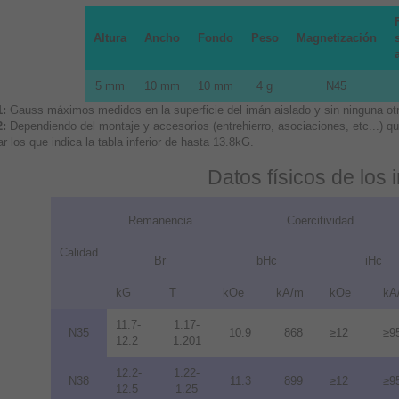
Altura
Ancho
Fondo
Peso
Magnetización
5 mm
10 mm
10 mm
4 g
N45
1:
Gauss máximos medidos en la superficie del imán aislado y sin ninguna otra
2:
Dependiendo del montaje y accesorios (entrehierro, asociaciones, etc...) 
r los que indica la tabla inferior de hasta 13.8kG.
Datos físicos de los
Remanencia
Coercitividad
Calidad
Br
bHc
iHc
kG
T
kOe
kA/m
kOe
kA
11.7-
1.17-
N35
10.9
868
≥12
≥9
12.2
1.201
12.2-
1.22-
N38
11.3
899
≥12
≥9
12.5
1.25