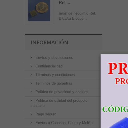
Ref....
Imán de neodimio Ref.
Bl03Au Bloque...
INFORMACIÓN
Envíos y devoluciones
Confidencialidad
Términos y condiciones
Terminos de garantías
Política de privacidad y cookies
Política de calidad del producto
sanitario
Pago seguro
Envios a Canarias, Ceuta y Melilla