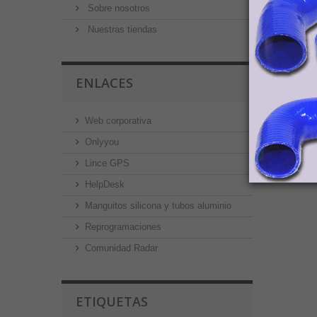
Sobre nosotros
Nuestras tiendas
ENLACES
Web corporativa
Onlyyou
Lince GPS
HelpDesk
Manguitos silicona y tubos aluminio
Reprogramaciones
Comunidad Radar
ETIQUETAS