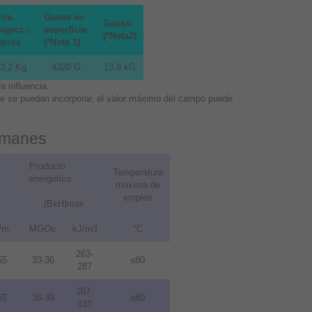
Fza.
Gauss en
Gauss:
sujecc.:
superficie:
(*Nota2)
aprox
(*Nota 1)
3,2 Kg
4320 G
13.8 kG
 influencia.
que se puedan incorporar, el valor máximo del campo puede
 imanes
Producto
Temperatura
energético
máxima de
empleo
(BxH)max
/m
MGOe
kJ/m3
°C
263-
55
33-36
≤80
287
287-
55
36-39
≤80
310