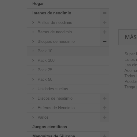
Hogar
Imanes de neodimio
Anillos de neodimio
Barras de neodimio
MÁS
Bloques de neodimio
Pack 10
Super
Estos 
Pack 100
Las di
Pack 25
Además
Todos 
Pack 50
Pueden
Tenga 
Unidades sueltas
Discos de neodimio
Esferas de Neodimio
Varios
Juegos científicos
Manguitos de Silicona