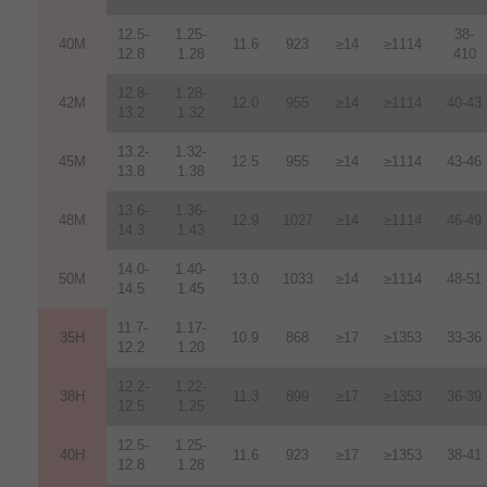
12.5-
1.25-
38-
40M
11.6
923
≥14
≥1114
12.8
1.28
410
12.8-
1.28-
42M
12.0
955
≥14
≥1114
40-43
13.2
1.32
13.2-
1.32-
45M
12.5
955
≥14
≥1114
43-46
13.8
1.38
13.6-
1.36-
48M
12.9
1027
≥14
≥1114
46-49
14.3
1.43
14.0-
1.40-
50M
13.0
1033
≥14
≥1114
48-51
14.5
1.45
11.7-
1.17-
35H
10.9
868
≥17
≥1353
33-36
12.2
1.20
12.2-
1.22-
38H
11.3
899
≥17
≥1353
36-39
12.5
1.25
12.5-
1.25-
40H
11.6
923
≥17
≥1353
38-41
12.8
1.28