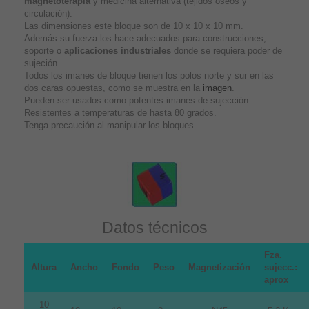
magnetoterapia
y medicina alternativa (tejidos óseos y
circulación).
Las dimensiones este bloque son de 10 x 10 x 10 mm.
Además su fuerza los hace adecuados para construcciones,
soporte o
aplicaciones industriales
donde se requiera poder de
sujeción.
Todos los imanes de bloque tienen los polos norte y sur en las
dos caras opuestas, como se muestra en la
imagen
.
Pueden ser usados como potentes imanes de sujección.
Resistentes a temperaturas de hasta 80 grados.
Tenga precaución al manipular los bloques.
Datos técnicos
Fza.
Altura
Ancho
Fondo
Peso
Magnetización
sujecc.:
aprox
10