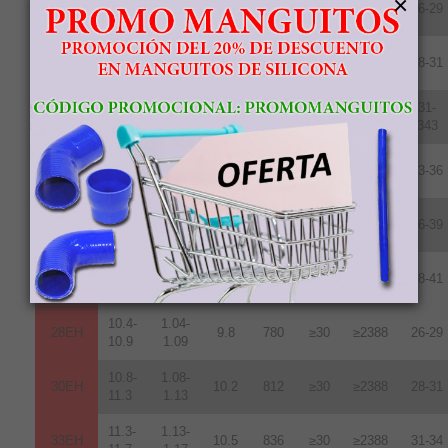
×
28UH
9.6
764
≥25
≥1990
26-29
10.8
1.08
10.8-
1.08-
30UH
10.2
812
≥25
≥1990
28-31
11.3
1.13
11.3-
1.13-
31-
33UH
10.7
852
≥25
≥1990
11.7
1.17
343
11.8-
1.18-
35UH
10.8
860
≥25
≥1990
33-36
12.2
1.22
12.2-
1.22-
38UH
11.0
876
≥25
≥1990
36-39
12.5
1.25
12.5-
1.24-
40UH
11.3
899
≥25
≥1990
38-41
12.8
1.28
10.4-
1.04-
28EH
9.8
780
≥30
≥2388
26-29
10.9
1.09
10.8-
1.08-
30EH
10.2
812
≥30
≥2388
28-31
11.3
1.13
11.3-
1.13-
33EH
10.5
836
≥30
≥2388
31-34