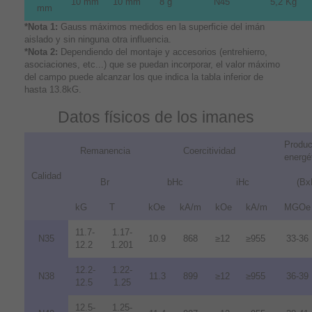
10 mm
10 mm
8 g
N45
5,2 Kg
mm
*Nota 1:
Gauss máximos medidos en la superficie del imán
aislado y sin ninguna otra influencia.
*Nota 2:
Dependiendo del montaje y accesorios (entrehierro,
asociaciones, etc...) que se puedan incorporar, el valor máximo
del campo puede alcanzar los que indica la tabla inferior de
hasta 13.8kG.
Datos físicos de los imanes
Produc
Remanencia
Coercitividad
energé
Calidad
Br
bHc
iHc
(Bx
kG
T
kOe
kA/m
kOe
kA/m
MGOe
11.7-
1.17-
N35
10.9
868
≥12
≥955
33-36
12.2
1.201
12.2-
1.22-
N38
11.3
899
≥12
≥955
36-39
12.5
1.25
12.5-
1.25-