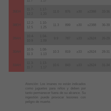
11.7
1.17
11.7-
1.17-
35EH
11.0
876
≥30
≥2388
33-36
12.2
1.20
12.2-
1.10-
38EH
11.3
899
≥30
≥2388
36-39
12.5
1.25
10.4-
1.04-
28AH
9.9
787
≥33
≥2624
26-29
10.9
1.09
10.8-
1.08-
30AH
10.3
819
≥33
≥2624
28-31
11.3
1.13
11.3-
1.13-
33AH
10.6
843
≥33
≥2624
31-34
11.7
1.17
Atención:
Los imanes no están indicados
como juguetes para niños y deben por
tanto permanecer fuera de su alcance. Su
ingestión puede provocar lesiones con
peligro de muerte.