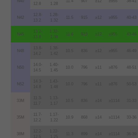
N40
11.4
907
≥12
≥955
38-41
12.8
1.28
12.8-
1.28-
N42
11.5
915
≥12
≥955
40-43
13.2
1.32
13.2-
1.32-
N45
11.6
923
≥12
≥955
43-46
13.8
1.38
13.8-
1.38-
N48
10.5
836
≥12
≥955
46-49
14.2
1.42
14.0-
1.40-
N50
10.0
796
≥11
≥876
48-51
14.5
1.45
14.3-
1.43-
N52
10.0
796
≥11
≥876
50-53
14.8
1.48
11.3-
1.13-
33M
10.5
836
≥14
≥1114
31-33
11.7
1.17
11.7-
1.17-
35M
10.9
868
≥14
≥1114
33-36
12.2
1.22
12.2-
1.22-
38M
11.3
899
≥14
≥1114
36-39
12.5
1.25