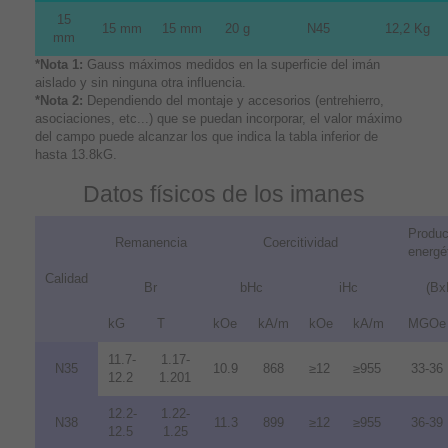
15
15 mm
15 mm
20 g
N45
12,2 Kg
mm
*Nota 1:
Gauss máximos medidos en la superficie del imán
aislado y sin ninguna otra influencia.
*Nota 2:
Dependiendo del montaje y accesorios (entrehierro,
asociaciones, etc...) que se puedan incorporar, el valor máximo
del campo puede alcanzar los que indica la tabla inferior de
hasta 13.8kG.
Datos físicos de los imanes
Produc
Remanencia
Coercitividad
energé
Calidad
Br
bHc
iHc
(Bx
kG
T
kOe
kA/m
kOe
kA/m
MGOe
11.7-
1.17-
N35
10.9
868
≥12
≥955
33-36
12.2
1.201
12.2-
1.22-
N38
11.3
899
≥12
≥955
36-39
12.5
1.25