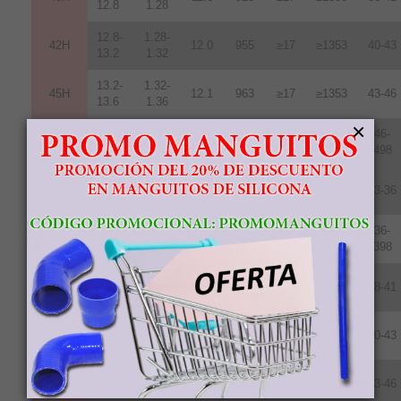
12.8
1.28
12.8-
1.28-
42H
12
.
0
955
≥17
≥1353
40-43
13.2
1.32
13.2-
1.32-
45H
12.1
963
≥17
≥1353
43-46
13.6
1.36
×
13.7-
1.37-
46-
48H
12.5
995
≥17
≥1353
14.3
1.43
498
11.7-
1.17-
35SH
11.0
876
≥20
≥1592
33-36
12.2
1.22
12.2-
1.22-
36-
38SH
11.4
907
≥20
≥1592
12.5
1.25
398
12.5-
1.24-
40SH
11.8
939
≥20
≥1592
38-41
12.8
1.28
12.8-
1.289-
42SH
12.4
987
≥20
≥1592
40-43
13.2
1.32
13.2-
1.32-
45SH
12.6
1003
≥20
≥1592
43-46
13.8
1.38