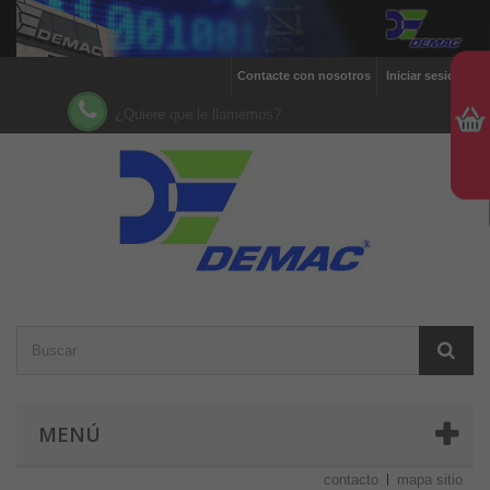
Contacte con nosotros
Iniciar sesión
¿Quiere que le llamemos?
MENÚ
contacto
mapa sitio