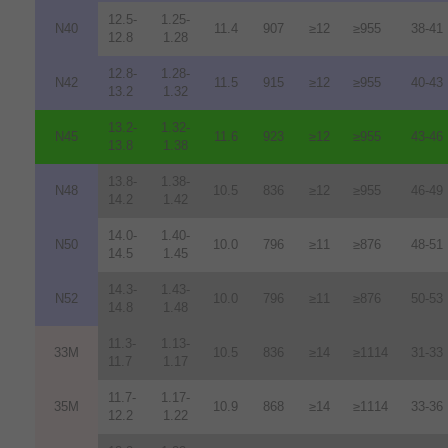
12.5-
1.25-
N40
11.4
907
≥12
≥955
38-41
12.8
1.28
12.8-
1.28-
N42
11.5
915
≥12
≥955
40-43
13.2
1.32
13.2-
1.32-
N45
11.6
923
≥12
≥955
43-46
13.8
1.38
13.8-
1.38-
N48
10.5
836
≥12
≥955
46-49
14.2
1.42
14.0-
1.40-
N50
10.0
796
≥11
≥876
48-51
14.5
1.45
14.3-
1.43-
N52
10.0
796
≥11
≥876
50-53
14.8
1.48
11.3-
1.13-
33M
10.5
836
≥14
≥1114
31-33
11.7
1.17
11.7-
1.17-
35M
10.9
868
≥14
≥1114
33-36
12.2
1.22