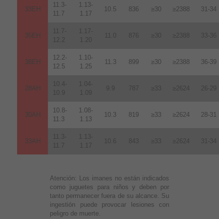
11.3-
1.13-
33EH
10.5
836
≥30
≥2388
31-34
11.7
1.17
11.7-
1.17-
35EH
11.0
876
≥30
≥2388
33-36
12.2
1.20
12.2-
1.10-
38EH
11.3
899
≥30
≥2388
36-39
12.5
1.25
10.4-
1.04-
28AH
9.9
787
≥33
≥2624
26-29
10.9
1.09
10.8-
1.08-
30AH
10.3
819
≥33
≥2624
28-31
11.3
1.13
11.3-
1.13-
33AH
10.6
843
≥33
≥2624
31-34
11.7
1.17
Atención:
Los imanes no están indicados
como juguetes para niños y deben por
tanto permanecer fuera de su alcance. Su
ingestión puede provocar lesiones con
peligro de muerte.