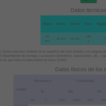
Datos técnico
Altura
Ancho
Fondo
Peso
Magne
40
240
40 mm
20 mm
mm
g
1:
Gauss máximos medidos en la superficie del imán aislado y sin ninguna otra
2:
Dependiendo del montaje y accesorios (entrehierro, asociaciones, etc...) 
r los que indica la tabla inferior de hasta 13.8kG.
Datos físicos de los
Remanencia
Coercitividad
Calidad
Br
bHc
iHc
kG
T
kOe
kA/m
kOe
kA