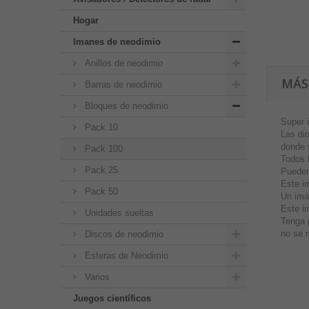
Hogar
Imanes de neodimio
Anillos de neodimio
MÁS
Barras de neodimio
Bloques de neodimio
Super 
Pack 10
Las di
donde 
Pack 100
Todos 
Pack 25
Pueden
Este i
Pack 50
Un imá
Este im
Unidades sueltas
Tenga 
no se 
Discos de neodimio
Esferas de Neodimio
Varios
Juegos científicos