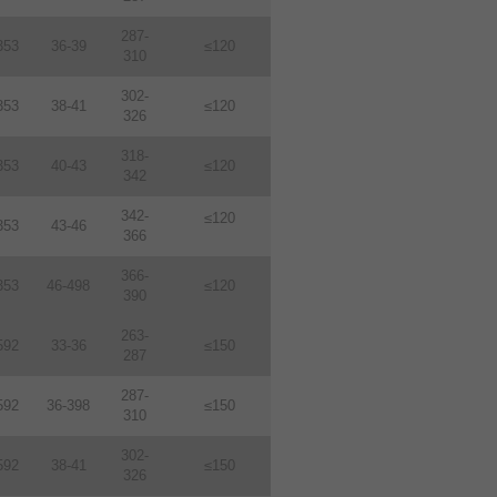
287-
353
36-39
≤120
310
302-
353
38-41
≤120
326
318-
353
40-43
≤120
342
342-
≤120
353
43-46
366
366-
353
46-498
≤120
390
263-
592
33-36
≤150
287
287-
592
36-398
≤150
310
302-
592
38-41
≤150
326