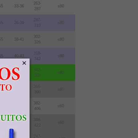
263-
55
33-36
≤80
287
287-
55
36-39
≤80
310
302-
55
38-41
≤80
326
318-
55
40-43
≤80
342
×
342-
55
43-46
≤80
366
366-
55
46-49
≤80
390
382-
76
48-51
≤60
406
398-
76
50-53
≤60
422
247-