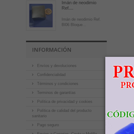
Imán de neodimio
Ref....
Imán de neodimio Ref.
Bl06 Bloque...
INFORMACIÓN
Envíos y devoluciones
Confidencialidad
Términos y condiciones
Terminos de garantías
Política de privacidad y cookies
Política de calidad del producto
sanitario
Pago seguro
Envios a Canarias, Ceuta y Melilla