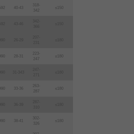
318-
592
40-43
≤150
342
342-
592
43-46
≤150
366
207-
990
26-29
≤180
231
223-
990
28-31
≤180
247
247-
990
31-343
≤180
271
263-
990
33-36
≤180
287
287-
990
36-39
≤180
310
302-
990
38-41
≤180
326