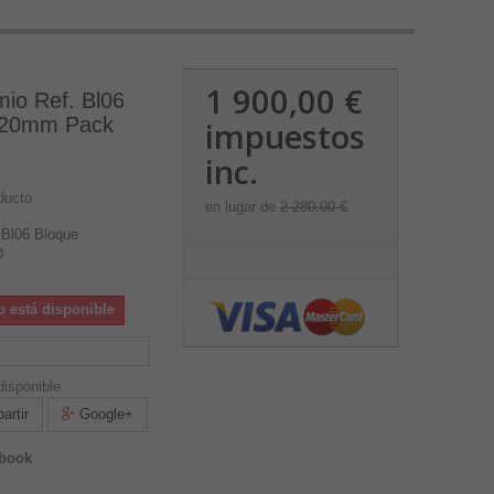
1 900,00 €
io Ref. Bl06
x20mm Pack
impuestos
inc.
ducto
en lugar de
2 280,00 €
 Bl06 Bloque
0
o está disponible
isponible
rtir
Google+
ebook