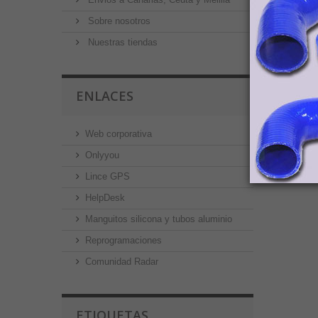
Sobre nosotros
Nuestras tiendas
ENLACES
Web corporativa
Onlyyou
Lince GPS
HelpDesk
Manguitos silicona y tubos aluminio
Reprogramaciones
Comunidad Radar
ETIQUETAS