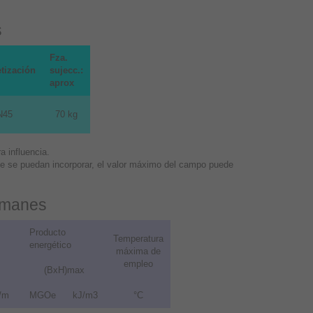
s
Fza.
tización
sujecc.:
aprox
N45
70 kg
 influencia.
que se puedan incorporar, el valor máximo del campo puede
 imanes
Producto
Temperatura
energético
máxima de
empleo
(BxH)max
/m
MGOe
kJ/m3
°C