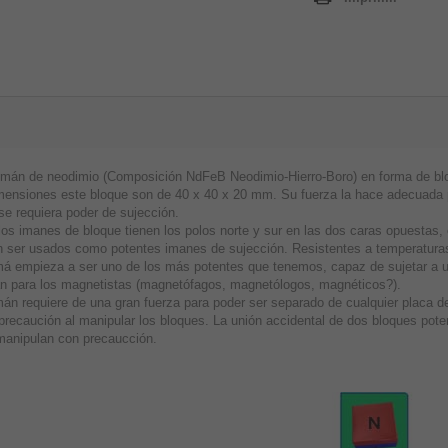
imán de neodimio (Composición NdFeB Neodimio-Hierro-Boro) en forma de blo
mensiones este bloque son de 40 x 40 x 20 mm. Su fuerza la hace adecuada pa
se requiera poder de sujección.
los imanes de bloque tienen los polos norte y sur en las dos caras opuestas
 ser usados como potentes imanes de sujección. Resistentes a temperaturas
má empieza a ser uno de los más potentes que tenemos, capaz de sujetar a 
n para los magnetistas (magnetófagos, magnetólogos, magnéticos?).
án requiere de una gran fuerza para poder ser separado de cualquier placa de
precaución al manipular los bloques. La unión accidental de dos bloques pot
manipulan con precaucción.