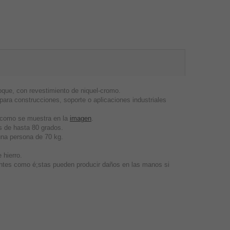
que, con revestimiento de niquel-cromo.
ra construcciones, soporte o aplicaciones industriales
, como se muestra en la
imagen
.
 de hasta 80 grados.
una persona de 70 kg.
 hierro.
entes como é;stas pueden producir daños en las manos si