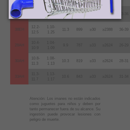
11.7
1.17
11.7-
1.17-
35EH
11.0
876
≥30
≥2388
33-36
12.2
1.20
12.2-
1.10-
38EH
11.3
899
≥30
≥2388
36-39
12.5
1.25
10.4-
1.04-
28AH
9.9
787
≥33
≥2624
26-29
10.9
1.09
10.8-
1.08-
30AH
10.3
819
≥33
≥2624
28-31
11.3
1.13
11.3-
1.13-
33AH
10.6
843
≥33
≥2624
31-34
11.7
1.17
Atención:
Los imanes no están indicados
como juguetes para niños y deben por
tanto permanecer fuera de su alcance. Su
ingestión puede provocar lesiones con
peligro de muerte.