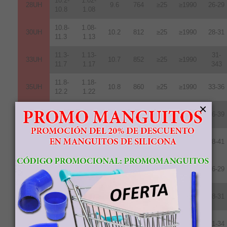
10.2-
1.02-
28UH
9.6
764
≥25
≥1990
26-29
10.8
1.08
10.8-
1.08-
30UH
10.2
812
≥25
≥1990
28-31
11.3
1.13
11.3-
1.13-
31-
33UH
10.7
852
≥25
≥1990
11.7
1.17
343
11.8-
1.18-
35UH
10.8
860
≥25
≥1990
33-36
12.2
1.22
×
12.2-
1.22-
38UH
11.0
876
≥25
≥1990
36-39
12.5
1.25
12.5-
1.24-
40UH
11.3
899
≥25
≥1990
38-41
12.8
1.28
10.4-
1.04-
28EH
9.8
780
≥30
≥2388
26-29
10.9
1.09
10.8-
1.08-
30EH
10.2
812
≥30
≥2388
28-31
11.3
1.13
11.3-
1.13-
33EH
10.5
836
≥30
≥2388
31-34