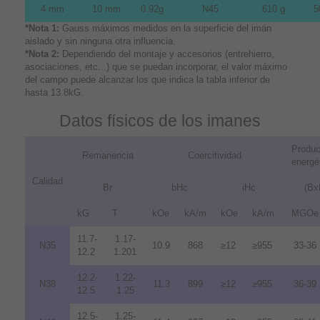
4 mm
10 mm
0.92g
N45
610 g
5
*Nota 1:
Gauss máximos medidos en la superficie del imán
aislado y sin ninguna otra influencia.
*Nota 2:
Dependiendo del montaje y accesorios (entrehierro,
asociaciones, etc...) que se puedan incorporar, el valor máximo
del campo puede alcanzar los que indica la tabla inferior de
hasta 13.8kG.
Datos físicos de los imanes
Produc
Remanencia
Coercitividad
energé
Calidad
Br
bHc
iHc
(Bx
kG
T
kOe
kA/m
kOe
kA/m
MGOe
11.7-
1.17-
N35
10.9
868
≥12
≥955
33-36
12.2
1.201
12.2-
1.22-
N38
11.3
899
≥12
≥955
36-39
12.5
1.25
12.5-
1.25-