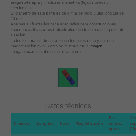
magnetoterapia
y medicina alternativa (tejidos óseos y
circulación).
El diámetro de esta barra es de 4 mm de radio y una longitud de
10 mm.
Además su fuerza los hace adecuados para construcciones,
soporte o
aplicaciones industriales
donde se requiera poder de
sujeción.
Todos los imanes de barra tienen los polos norte y sur con
magnetización axial, como se muestra en la
imagen
.
Tenga precaución al manipular las barras.
Datos técnicos
Fza.
Ga
Diámetro
Longitud
Peso
Magnetización
sujecc.:
sup
aprox
(*N