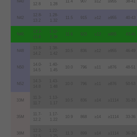
N40
11.4
907
≥12
≥955
38-41
12.8
1.28
12.8-
1.28-
N42
11.5
915
≥12
≥955
40-43
13.2
1.32
13.2-
1.32-
N45
11.6
923
≥12
≥955
43-46
13.8
1.38
13.8-
1.38-
N48
10.5
836
≥12
≥955
46-49
14.2
1.42
14.0-
1.40-
N50
10.0
796
≥11
≥876
48-51
14.5
1.45
14.3-
1.43-
N52
10.0
796
≥11
≥876
50-53
14.8
1.48
11.3-
1.13-
33M
10.5
836
≥14
≥1114
31-33
11.7
1.17
11.7-
1.17-
35M
10.9
868
≥14
≥1114
33-36
12.2
1.22
12.2-
1.22-
38M
11.3
899
≥14
≥1114
36-39
12.5
1.25