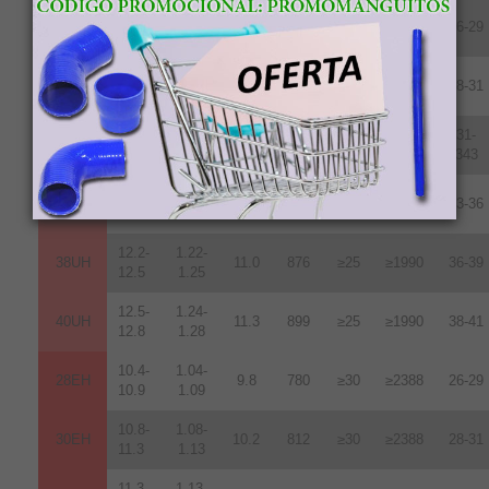
10.2-
1.02-
28UH
9.6
764
≥25
≥1990
26-29
10.8
1.08
10.8-
1.08-
30UH
10.2
812
≥25
≥1990
28-31
11.3
1.13
11.3-
1.13-
31-
33UH
10.7
852
≥25
≥1990
11.7
1.17
343
11.8-
1.18-
35UH
10.8
860
≥25
≥1990
33-36
12.2
1.22
12.2-
1.22-
38UH
11.0
876
≥25
≥1990
36-39
12.5
1.25
12.5-
1.24-
40UH
11.3
899
≥25
≥1990
38-41
12.8
1.28
10.4-
1.04-
28EH
9.8
780
≥30
≥2388
26-29
10.9
1.09
10.8-
1.08-
30EH
10.2
812
≥30
≥2388
28-31
11.3
1.13
11.3-
1.13-