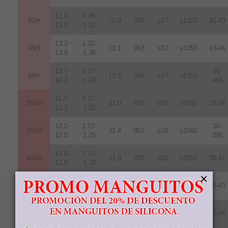
12.8-
1.28-
42H
12
.
0
955
≥17
≥1353
40-43
13.2
1.32
13.2-
1.32-
45H
12.1
963
≥17
≥1353
43-46
13.6
1.36
13.7-
1.37-
46-
48H
12.5
995
≥17
≥1353
14.3
1.43
498
11.7-
1.17-
35SH
11.0
876
≥20
≥1592
33-36
12.2
1.22
12.2-
1.22-
36-
38SH
11.4
907
≥20
≥1592
12.5
1.25
398
12.5-
1.24-
40SH
11.8
939
≥20
≥1592
38-41
12.8
1.28
×
12.8-
1.289-
42SH
12.4
987
≥20
≥1592
40-43
13.2
1.32
13.2-
1.32-
45SH
12.6
1003
≥20
≥1592
43-46
13.8
1.38