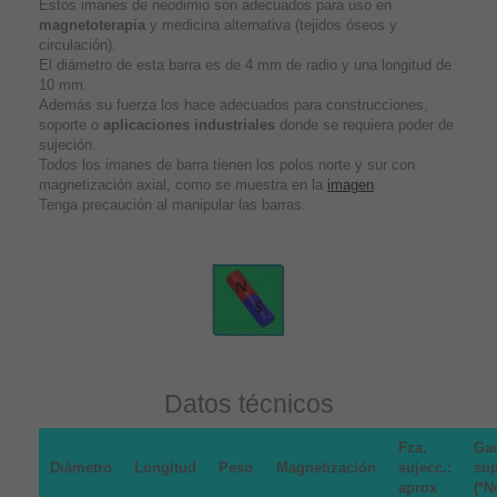
Estos imanes de neodimio son adecuados para uso en
magnetoterapia
y medicina alternativa (tejidos óseos y
circulación).
El diámetro de esta barra es de 4 mm de radio y una longitud de
10 mm.
Además su fuerza los hace adecuados para construcciones,
soporte o
aplicaciones industriales
donde se requiera poder de
sujeción.
Todos los imanes de barra tienen los polos norte y sur con
magnetización axial, como se muestra en la
imagen
.
Tenga precaución al manipular las barras.
Datos técnicos
Fza.
Ga
Diámetro
Longitud
Peso
Magnetización
sujecc.:
sup
aprox
(*N