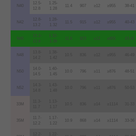
12.5-
1.25-
N40
11.4
907
≥12
≥955
38-41
12.8
1.28
12.8-
1.28-
N42
11.5
915
≥12
≥955
40-43
13.2
1.32
13.2-
1.32-
N45
11.6
923
≥12
≥955
43-46
13.8
1.38
13.8-
1.38-
N48
10.5
836
≥12
≥955
46-49
14.2
1.42
14.0-
1.40-
N50
10.0
796
≥11
≥876
48-51
14.5
1.45
14.3-
1.43-
N52
10.0
796
≥11
≥876
50-53
14.8
1.48
11.3-
1.13-
33M
10.5
836
≥14
≥1114
31-33
11.7
1.17
11.7-
1.17-
35M
10.9
868
≥14
≥1114
33-36
12.2
1.22
12.2-
1.22-