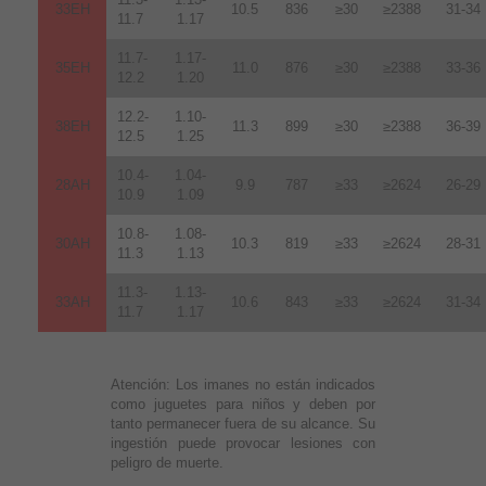
33EH
10.5
836
≥30
≥2388
31-34
11.7
1.17
11.7-
1.17-
35EH
11.0
876
≥30
≥2388
33-36
12.2
1.20
12.2-
1.10-
38EH
11.3
899
≥30
≥2388
36-39
12.5
1.25
10.4-
1.04-
28AH
9.9
787
≥33
≥2624
26-29
10.9
1.09
10.8-
1.08-
30AH
10.3
819
≥33
≥2624
28-31
11.3
1.13
11.3-
1.13-
33AH
10.6
843
≥33
≥2624
31-34
11.7
1.17
Atención:
Los imanes no están indicados
como juguetes para niños y deben por
tanto permanecer fuera de su alcance. Su
ingestión puede provocar lesiones con
peligro de muerte.