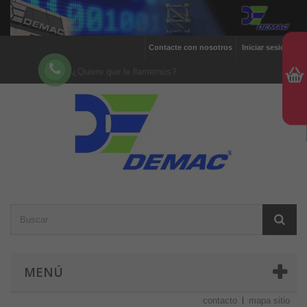
Contacte con nosotros
Iniciar sesión
¿Quiere que le llamemos?
MENÚ
contacto
mapa sitio