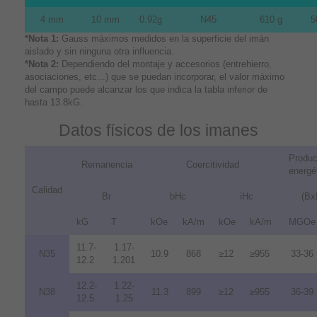
4 mm
10 mm
0.92g
N45
610 g
5
*Nota 1:
Gauss máximos medidos en la superficie del imán
aislado y sin ninguna otra influencia.
*Nota 2:
Dependiendo del montaje y accesorios (entrehierro,
asociaciones, etc...) que se puedan incorporar, el valor máximo
del campo puede alcanzar los que indica la tabla inferior de
hasta 13.8kG.
Datos físicos de los imanes
Produc
Remanencia
Coercitividad
energé
Calidad
Br
bHc
iHc
(Bx
kG
T
kOe
kA/m
kOe
kA/m
MGOe
11.7-
1.17-
N35
10.9
868
≥12
≥955
33-36
12.2
1.201
12.2-
1.22-
N38
11.3
899
≥12
≥955
36-39
12.5
1.25