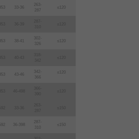
263-
353
33-36
≤120
287
287-
353
36-39
≤120
310
302-
353
38-41
≤120
326
318-
353
40-43
≤120
342
342-
≤120
353
43-46
366
366-
353
46-498
≤120
390
263-
592
33-36
≤150
287
287-
592
36-398
≤150
310
302-