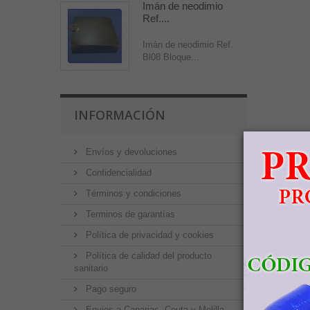
Imán de neodimio
Ref....
Imán de neodimio Ref.
Bl08 Bloque...
INFORMACIÓN
Envíos y devoluciones
Confidencialidad
Términos y condiciones
Terminos de garantías
Política de privacidad y cookies
Política de calidad del producto
sanitario
Pago seguro
Envios a Canarias, Ceuta y Melilla