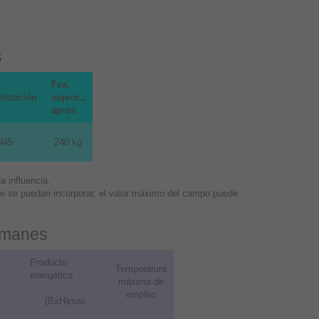
s
Fza.
tización
sujecc.:
aprox
N45
240 kg
 influencia.
que se puedan incorporar, el valor máximo del campo puede
 imanes
Producto
Temperatura
energético
máxima de
empleo
(BxH)max