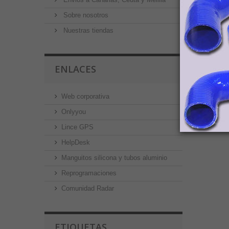
Sobre nosotros
Nuestras tiendas
ENLACES
Web corporativa
Onlyyou
Lince GPS
HelpDesk
Manguitos silicona y tubos aluminio
Reprogramaciones
Comunidad Radar
ETIQUETAS