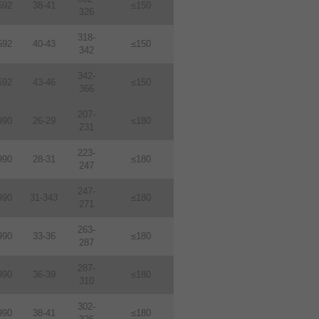
592
38-41
≤150
326
318-
592
40-43
≤150
342
342-
592
43-46
≤150
366
207-
990
26-29
≤180
231
223-
990
28-31
≤180
247
247-
990
31-343
≤180
271
263-
990
33-36
≤180
287
287-
990
36-39
≤180
310
302-
990
38-41
≤180