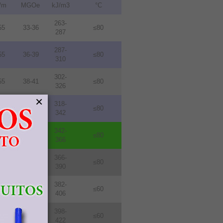
/m
MGOe
kJ/m3
°C
263-
55
33-36
≤80
287
287-
55
36-39
≤80
310
302-
55
38-41
≤80
326
×
318-
55
40-43
≤80
342
342-
55
43-46
≤80
366
366-
55
46-49
≤80
390
382-
76
48-51
≤60
406
398-
76
50-53
≤60
422