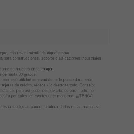
que, con revestimiento de niquel-cromo.
para construcciones, soporte o aplicaciones industriales
, como se muestra en la
imagen
.
 de hasta 80 grados.
e qué utilidad con sentido se le puede dar a este
tarjetas de crédito, vídeos - lo destroza todo. Consejo:
etálica, para así poder desplazarlo; de otro modo, no
ecesita por todos los medios este monstruo: ¡¡¡TENGA
entes como é;stas pueden producir daños en las manos si