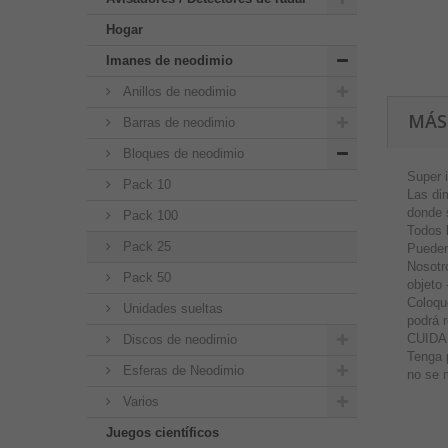
Hogar
Imanes de neodimio
Anillos de neodimio
MÁS
Barras de neodimio
Bloques de neodimio
Super 
Pack 10
Las di
donde 
Pack 100
Todos 
Pack 25
Pueden
Nosotr
Pack 50
objeto 
Coloqu
Unidades sueltas
podrá 
CUIDAD
Discos de neodimio
Tenga 
Esferas de Neodimio
no se 
Varios
Juegos científicos