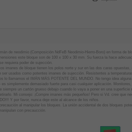
imán de neodimio (Composición NdFeB Neodimio-Hierro-Boro) en forma de blo
mensiones este bloque son de 100 x 100 x 30 mm. Su fuerza la hace adecuada 
se requiera poder de sujección.
los imanes de bloque tienen los polos norte y sur en las dos caras opuestas
 ser usados como potentes imanes de sujección. Resistentes a temperaturas
os lo llamamos el IMÁN MÁS POTENTE DEL MUNDO. No tengo idea alguna sobr
- es simplemente demasiado fuerte para casi cualquier aplicación. Monitores, 
e siempre un cartón grueso debajo cuando lo vaya a poner en una superficie m
retirarlo. Mi consejo: ¡Compre imanes más pequeños! Pero si Vd. cree que n
O!!! Y por favor, nunca deje este al alcance de los niños.
precaución al manipular los bloques. La unión accidental de dos bloques pot
manipulan con precaucción.