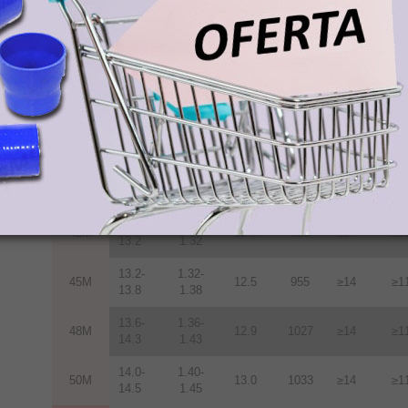
11.3-
1.13-
33M
10.5
836
≥14
≥1
11.7
1.17
11.7-
1.17-
35M
10.9
868
≥14
≥1
12.2
1.22
12.2-
1.22-
38M
11.3
899
≥14
≥1
12.5
1.25
12.5-
1.25-
40M
11.6
923
≥14
≥1
12.8
1.28
12.8-
1.28-
42M
12.0
955
≥14
≥1
13.2
1.32
13.2-
1.32-
45M
12.5
955
≥14
≥1
13.8
1.38
13.6-
1.36-
48M
12.9
1027
≥14
≥1
14.3
1.43
14.0-
1.40-
50M
13.0
1033
≥14
≥1
14.5
1.45