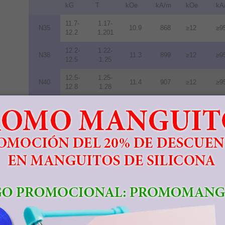
kG
T
kOe
kA/m
kOe
kA
11.7-
1.17-
N35
10.9
868
≥12
≥9
12.2
1.201
12.2-
1.22-
N38
11.3
899
≥12
≥9
12.5
1.25
12.5-
1.25-
N40
11.4
907
≥12
≥9
12.8
1.28
12.8-
1.28-
N42
11.5
915
≥12
≥9
13.2
1.32
13.2-
1.32-
N45
11.6
923
≥12
≥9
13.8
1.38
13.8-
1.38-
N48
10.5
836
≥12
≥9
14.2
1.42
14.0-
1.40-
N50
10.0
796
≥11
≥8
14.5
1.45
14.3-
1.43-
N52
10.0
796
≥11
≥8
14.8
1.48