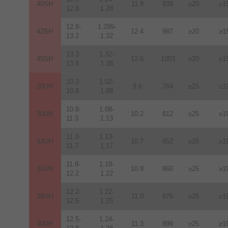
40SH
11.8
939
≥20
≥1
12.8
1.28
12.8-
1.289-
42SH
12.4
987
≥20
≥1
13.2
1.32
13.2-
1.32-
45SH
12.6
1003
≥20
≥1
13.8
1.38
10.2-
1.02-
28UH
9.6
764
≥25
≥1
10.8
1.08
10.8-
1.08-
30UH
10.2
812
≥25
≥1
11.3
1.13
11.3-
1.13-
33UH
10.7
852
≥25
≥1
11.7
1.17
11.8-
1.18-
35UH
10.8
860
≥25
≥1
12.2
1.22
12.2-
1.22-
38UH
11.0
876
≥25
≥1
12.5
1.25
12.5-
1.24-
40UH
11.3
899
≥25
≥1