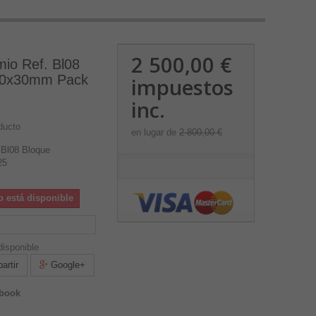
2 500,00 €
io Ref. Bl08
00x30mm Pack
impuestos
inc.
ducto
en lugar de
2 800,00 €
 Bl08 Bloque
25
o está disponible
isponible
rtir
Google+
ebook