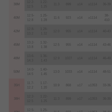
12.2-
1.22-
38M
11.3
899
≥14
≥1114
36-39
12.5
1.25
12.5-
1.25-
38-
40M
11.6
923
≥14
≥1114
12.8
1.28
410
12.8-
1.28-
42M
12.0
955
≥14
≥1114
40-43
13.2
1.32
13.2-
1.32-
45M
12.5
955
≥14
≥1114
43-46
13.8
1.38
13.6-
1.36-
48M
12.9
1027
≥14
≥1114
46-49
14.3
1.43
14.0-
1.40-
50M
13.0
1033
≥14
≥1114
48-51
14.5
1.45
11.7-
1.17-
35H
10.9
868
≥17
≥1353
33-36
12.2
1.20
12.2-
1.22-
38H
11.3
899
≥17
≥1353
36-39
12.5
1.25
12.5-
1.25-