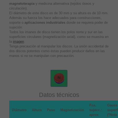
magnetoterapia
y medicina alternativa (tejidos óseos y
circulación).
El diámetro de este disco es de 30 mm y su altura es de 10 mm.
Además su fuerza los hace adecuados para construcciones,
soporte o
aplicaciones industriales
donde se requiera poder de
sujeción.
Todos los imanes de disco tienen los polos norte y sur en las
superficies circulares (magnetización axial), como se muestra en
la
imagen
.
Tenga precaución al manipular los discos. La unión accidental de
dos discos potentes como éstas pueden producir daños en las
manos si no se manipulan con precaución.
Datos técnicos
Fza.
Gauss
Diámetro
Altura
Peso
Magnetización
sujecc.:
superf
aprox
(*Nota 