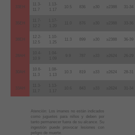
11.3-
1.13-
33EH
10.5
836
≥30
≥2388
31-34
11.7
1.17
11.7-
1.17-
35EH
11.0
876
≥30
≥2388
33-36
12.2
1.20
12.2-
1.10-
38EH
11.3
899
≥30
≥2388
36-39
12.5
1.25
10.4-
1.04-
28AH
9.9
787
≥33
≥2624
26-29
10.9
1.09
10.8-
1.08-
30AH
10.3
819
≥33
≥2624
28-31
11.3
1.13
11.3-
1.13-
33AH
10.6
843
≥33
≥2624
31-34
11.7
1.17
Atención:
Los imanes no están indicados
como juguetes para niños y deben por
tanto permanecer fuera de su alcance. Su
ingestión puede provocar lesiones con
peligro de muerte.