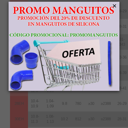
×
10.2-
1.02-
28UH
9.6
764
≥25
≥1990
26-29
10.8
1.08
10.8-
1.08-
30UH
10.2
812
≥25
≥1990
28-31
11.3
1.13
11.3-
1.13-
31-
33UH
10.7
852
≥25
≥1990
11.7
1.17
343
11.8-
1.18-
35UH
10.8
860
≥25
≥1990
33-36
12.2
1.22
12.2-
1.22-
38UH
11.0
876
≥25
≥1990
36-39
12.5
1.25
12.5-
1.24-
40UH
11.3
899
≥25
≥1990
38-41
12.8
1.28
10.4-
1.04-
28EH
9.8
780
≥30
≥2388
26-29
10.9
1.09
10.8-
1.08-
30EH
10.2
812
≥30
≥2388
28-31
11.3
1.13