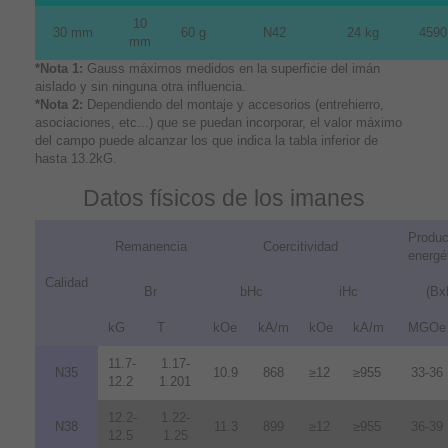
10
30 mm
60 g
N42
24 kg
4590
mm
*Nota 1:
Gauss máximos medidos en la superficie del imán
aislado y sin ninguna otra influencia.
*Nota 2:
Dependiendo del montaje y accesorios (entrehierro,
asociaciones, etc...) que se puedan incorporar, el valor máximo
del campo puede alcanzar los que indica la tabla inferior de
hasta 13.2kG.
Datos físicos de los imanes
Produc
Remanencia
Coercitividad
energé
Calidad
Br
bHc
iHc
(Bx
kG
T
kOe
kA/m
kOe
kA/m
MGOe
11.7-
1.17-
N35
10.9
868
≥12
≥955
33-36
12.2
1.201
12.2-
1.22-
N38
11.3
899
≥12
≥955
36-39
12.5
1.25