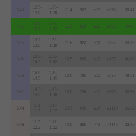
12.5-
1.25-
N40
11.4
907
≥12
≥955
38-41
12.8
1.28
12.8-
1.28-
N42
11.5
915
≥12
≥955
40-43
13.2
1.32
13.2-
1.32-
N45
11.6
923
≥12
≥955
43-46
13.8
1.38
13.8-
1.38-
N48
10.5
836
≥12
≥955
46-49
14.2
1.42
14.0-
1.40-
N50
10.0
796
≥11
≥876
48-51
14.5
1.45
14.3-
1.43-
N52
10.0
796
≥11
≥876
50-53
14.8
1.48
11.3-
1.13-
33M
10.5
836
≥14
≥1114
31-33
11.7
1.17
11.7-
1.17-
35M
10.9
868
≥14
≥1114
33-36
12.2
1.22