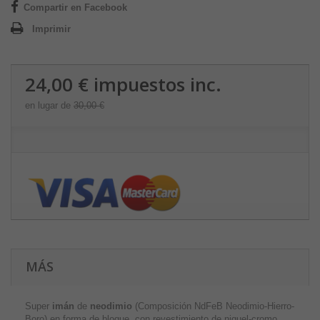
Compartir en Facebook
Imprimir
24,00 €
impuestos inc.
en lugar de
30,00 €
MÁS
Super
imán
de
neodimio
(Composición NdFeB Neodimio-Hierro-
Boro) en forma de bloque, con revestimiento de niquel-cromo.