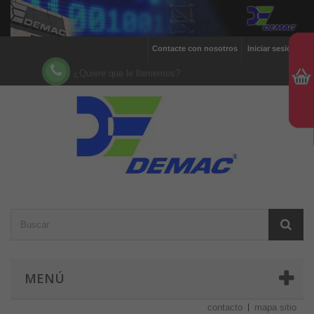
Contacte con nosotros
Iniciar sesión
¿Quiere que le llamemos?
MENÚ
contacto
mapa sitio