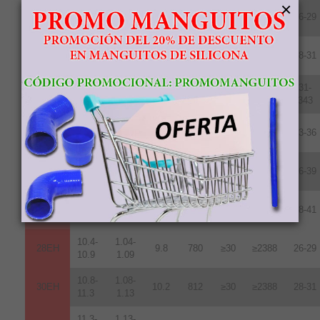
×
10.2-
1.02-
28UH
9.6
764
≥25
≥1990
26-29
10.8
1.08
10.8-
1.08-
30UH
10.2
812
≥25
≥1990
28-31
11.3
1.13
11.3-
1.13-
31-
33UH
10.7
852
≥25
≥1990
11.7
1.17
343
11.8-
1.18-
35UH
10.8
860
≥25
≥1990
33-36
12.2
1.22
12.2-
1.22-
38UH
11.0
876
≥25
≥1990
36-39
12.5
1.25
12.5-
1.24-
40UH
11.3
899
≥25
≥1990
38-41
12.8
1.28
10.4-
1.04-
28EH
9.8
780
≥30
≥2388
26-29
10.9
1.09
10.8-
1.08-
30EH
10.2
812
≥30
≥2388
28-31
11.3
1.13
11.3-
1.13-