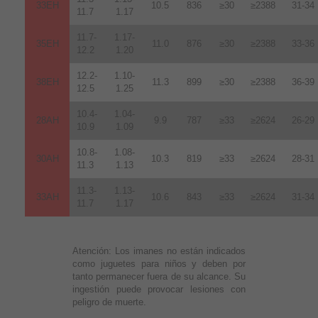
33EH
10.5
836
≥30
≥2388
31-34
11.7
1.17
11.7-
1.17-
35EH
11.0
876
≥30
≥2388
33-36
12.2
1.20
12.2-
1.10-
38EH
11.3
899
≥30
≥2388
36-39
12.5
1.25
10.4-
1.04-
28AH
9.9
787
≥33
≥2624
26-29
10.9
1.09
10.8-
1.08-
30AH
10.3
819
≥33
≥2624
28-31
11.3
1.13
11.3-
1.13-
33AH
10.6
843
≥33
≥2624
31-34
11.7
1.17
Atención:
Los imanes no están indicados
como juguetes para niños y deben por
tanto permanecer fuera de su alcance. Su
ingestión puede provocar lesiones con
peligro de muerte.