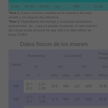
5 mm
10 mm
10 mm
4 g
N45
3,2 Kg
*Nota 1:
Gauss máximos medidos en la superficie del imán
aislado y sin ninguna otra influencia.
*Nota 2:
Dependiendo del montaje y accesorios (entrehierro,
asociaciones, etc...) que se puedan incorporar, el valor máximo
del campo puede alcanzar los que indica la tabla inferior de
hasta 13.8kG.
Datos físicos de los imanes
Produc
Remanencia
Coercitividad
energé
Calidad
Br
bHc
iHc
(Bx
kG
T
kOe
kA/m
kOe
kA/m
MGOe
11.7-
1.17-
N35
10.9
868
≥12
≥955
33-36
12.2
1.201
12.2-
1.22-
N38
11.3
899
≥12
≥955
36-39
12.5
1.25