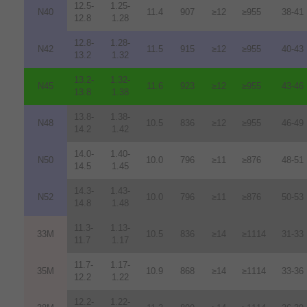
12.5-
1.25-
N40
11.4
907
≥12
≥955
38-41
12.8
1.28
12.8-
1.28-
N42
11.5
915
≥12
≥955
40-43
13.2
1.32
13.2-
1.32-
N45
11.6
923
≥12
≥955
43-46
13.8
1.38
13.8-
1.38-
N48
10.5
836
≥12
≥955
46-49
14.2
1.42
14.0-
1.40-
N50
10.0
796
≥11
≥876
48-51
14.5
1.45
14.3-
1.43-
N52
10.0
796
≥11
≥876
50-53
14.8
1.48
11.3-
1.13-
33M
10.5
836
≥14
≥1114
31-33
11.7
1.17
11.7-
1.17-
35M
10.9
868
≥14
≥1114
33-36
12.2
1.22
12.2-
1.22-