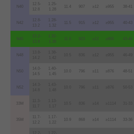
12.5-
1.25-
N40
11.4
907
≥12
≥955
38-41
12.8
1.28
12.8-
1.28-
N42
11.5
915
≥12
≥955
40-43
13.2
1.32
13.2-
1.32-
N45
11.6
923
≥12
≥955
43-46
13.8
1.38
13.8-
1.38-
N48
10.5
836
≥12
≥955
46-49
14.2
1.42
14.0-
1.40-
N50
10.0
796
≥11
≥876
48-51
14.5
1.45
14.3-
1.43-
N52
10.0
796
≥11
≥876
50-53
14.8
1.48
11.3-
1.13-
33M
10.5
836
≥14
≥1114
31-33
11.7
1.17
11.7-
1.17-
35M
10.9
868
≥14
≥1114
33-36
12.2
1.22
12.2-
1.22-