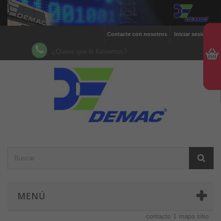
Contacte con nosotros
Iniciar sesión
¿Quiere que le llamemos?
MENÚ
contacto
mapa sitio