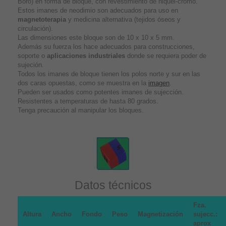
Boro) en forma de bloque, con revestimiento de niquel-cromo.
Estos imanes de neodimio son adecuados para uso en
magnetoterapia
y medicina alternativa (tejidos óseos y
circulación).
Las dimensiones este bloque son de 10 x 10 x 5 mm.
Además su fuerza los hace adecuados para construcciones,
soporte o
aplicaciones industriales
donde se requiera poder de
sujeción.
Todos los imanes de bloque tienen los polos norte y sur en las
dos caras opuestas, como se muestra en la
imagen
.
Pueden ser usados como potentes imanes de sujección.
Resistentes a temperaturas de hasta 80 grados.
Tenga precaución al manipular los bloques.
Datos técnicos
Fza.
Altura
Ancho
Fondo
Peso
Magnetización
sujecc.:
aprox