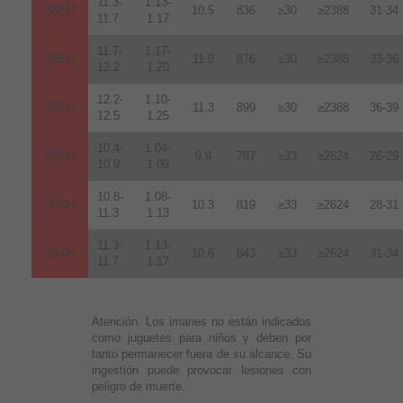
11.3-
1.13-
33EH
10.5
836
≥30
≥2388
31-34
11.7
1.17
11.7-
1.17-
35EH
11.0
876
≥30
≥2388
33-36
12.2
1.20
12.2-
1.10-
38EH
11.3
899
≥30
≥2388
36-39
12.5
1.25
10.4-
1.04-
28AH
9.9
787
≥33
≥2624
26-29
10.9
1.09
10.8-
1.08-
30AH
10.3
819
≥33
≥2624
28-31
11.3
1.13
11.3-
1.13-
33AH
10.6
843
≥33
≥2624
31-34
11.7
1.17
Atención:
Los imanes no están indicados
como juguetes para niños y deben por
tanto permanecer fuera de su alcance. Su
ingestión puede provocar lesiones con
peligro de muerte.