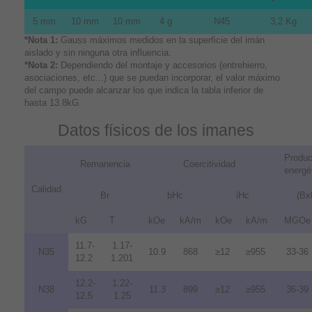
5 mm
10 mm
10 mm
4 g
N45
3,2 Kg
*Nota 1:
Gauss máximos medidos en la superficie del imán
aislado y sin ninguna otra influencia.
*Nota 2:
Dependiendo del montaje y accesorios (entrehierro,
asociaciones, etc...) que se puedan incorporar, el valor máximo
del campo puede alcanzar los que indica la tabla inferior de
hasta 13.8kG.
Datos físicos de los imanes
Produc
Remanencia
Coercitividad
energé
Calidad
Br
bHc
iHc
(Bx
kG
T
kOe
kA/m
kOe
kA/m
MGOe
11.7-
1.17-
N35
10.9
868
≥12
≥955
33-36
12.2
1.201
12.2-
1.22-
N38
11.3
899
≥12
≥955
36-39
12.5
1.25