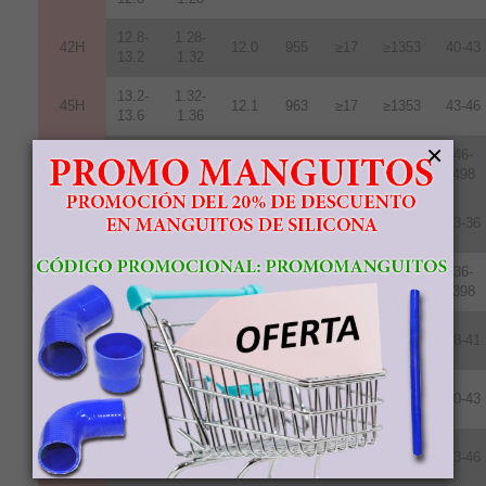
12.8-
1.28-
42H
12
.
0
955
≥17
≥1353
40-43
13.2
1.32
13.2-
1.32-
45H
12.1
963
≥17
≥1353
43-46
13.6
1.36
×
13.7-
1.37-
46-
48H
12.5
995
≥17
≥1353
14.3
1.43
498
11.7-
1.17-
35SH
11.0
876
≥20
≥1592
33-36
12.2
1.22
12.2-
1.22-
36-
38SH
11.4
907
≥20
≥1592
12.5
1.25
398
12.5-
1.24-
40SH
11.8
939
≥20
≥1592
38-41
12.8
1.28
12.8-
1.289-
42SH
12.4
987
≥20
≥1592
40-43
13.2
1.32
13.2-
1.32-
45SH
12.6
1003
≥20
≥1592
43-46
13.8
1.38