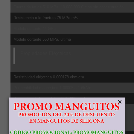
Fuerza de fatiga 510 MPa, 10,000,000 Ciclos sin concentración
Resistencia a la fractura 75 MPa-m½
Módulo cortante 44 GPa
Módulo cortante 550 MPa, última
Propiedades Elé;ctricas
Resistividad elé;ctrica 0.000178 ohm-cm
Permeabilidad magné;tica 1.00005 a 1.6kA/m
Susceptibilidad magné;tica 3.3e-006 cgs/g
×
Propiedades Té;rmicas