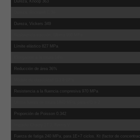
Dureza, Knoop 363
Dureza, Rockwell C 36
Dureza, Vickers 349
Resistencia tracción, Ultima 950 MPa
Límite elástico 827 MPa
Elongación a la rotura 14%
Reducción de área 36%
Módulo de elasticidad 113.8 GPa
Resistencia a la fluencia compresiva 970 MPa
Ultima fuerza de rotura 1860 MPa, para e/D = 2
Proporción de Poisson 0.342
Impacto Charpy 17 J, Forma V
Fuerza de fatiga 240 MPa, para 1E+7 ciclos. Kt (factor de concentrac