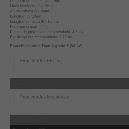
Diámetro de cabeza (D): 7mm
Llave hexágono (s) : 3mm
Altura cabeza (k): 4mm.
Longitud (L): 10mm.
Longitud de rosca (b): 10mm.
Peso por unidad: ???g.
Fuerza de pretensado recomendada: 4.5 kN
Par de apriete recomendado: 2.72Nm
Especificaciones Titanio grado 5 (6Al4V):
Propiedades Físicas
Densidad 4.43 g/cc
Propiedades Mecánicas
Dureza Brinell 334