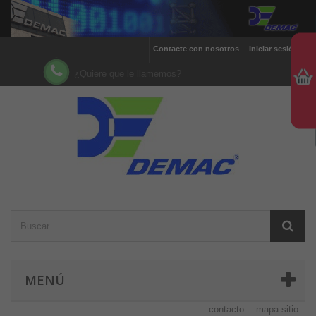
Contacte con nosotros
Iniciar sesión
¿Quiere que le llamemos?
MENÚ
contacto
mapa sitio