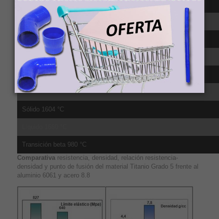
CTE, lineal 20°C 8.6 µm/m-°C, de 20-100ºC
CTE, lineal 250°C 9.2 µm/m-°C, media sobre el rango 20-315ºC
CTE, lineal 500°C 9.7 µm/m-°C, media sobre el rango 20-650ºC
Calor específico 0.5263 J/g-°C
Conductividad té;rmica 6.7 W/m-K
Punto de fusión 1604 - 1660 °C
Sólido 1604 °C
Líquido 1660 °C
Transición beta 980 °C
Comparativa
resistencia, densidad, relación resistencia-
densidad y punto de fusión del material Titanio Grado 5 frente al
aluminio 6061 y acero 8.8