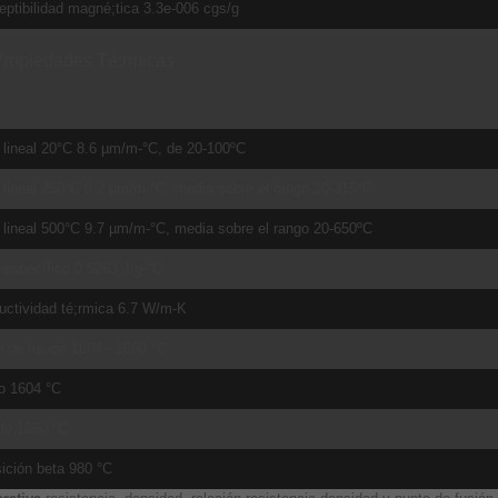
ptibilidad magné;tica 3.3e-006 cgs/g
ropiedades Té;rmicas
lineal 20°C 8.6 µm/m-°C, de 20-100ºC
lineal 250°C 9.2 µm/m-°C, media sobre el rango 20-315ºC
lineal 500°C 9.7 µm/m-°C, media sobre el rango 20-650ºC
 específico 0.5263 J/g-°C
uctividad té;rmica 6.7 W/m-K
 de fusión 1604 - 1660 °C
o 1604 °C
do 1660 °C
ición beta 980 °C