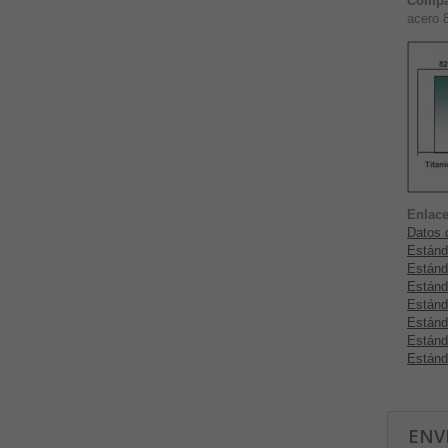
Compa
acero 
Enlace
Datos d
Estánd
Estánd
Estánd
Estánd
Estánd
Estánd
Estánd
ENV