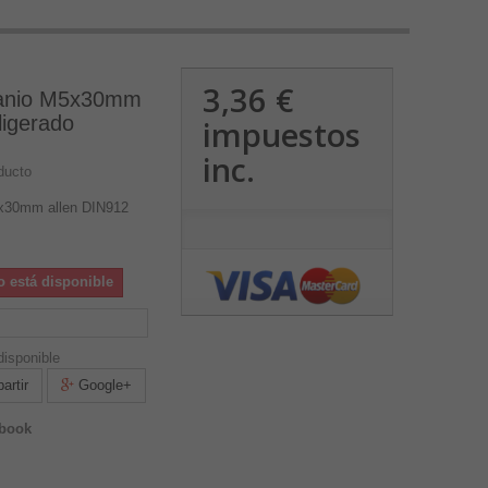
3,36 €
itanio M5x30mm
ligerado
impuestos
inc.
ducto
M5x30mm allen DIN912
o está disponible
isponible
rtir
Google+
ebook