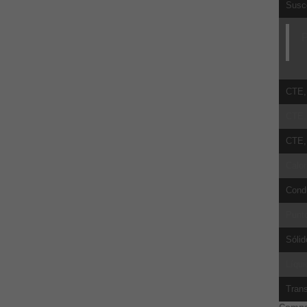
Susce
P
CTE, 
CTE, 
CTE, 
Calor
Cond
Punto
Sólid
Líqui
Trans