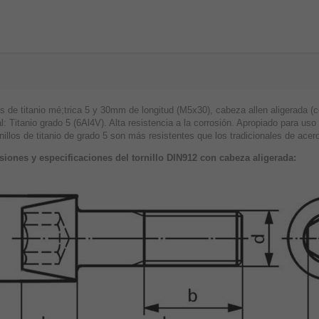
os de titanio mé;trica 5 y 30mm de longitud (M5x30), cabeza allen aligerada (
l: Titanio grado 5 (6Al4V). Alta resistencia a la corrosión. Apropiado para u
nillos de titanio de grado 5 son más resistentes que los tradicionales de acer
iones y especificaciones del tornillo DIN912 con cabeza aligerada: