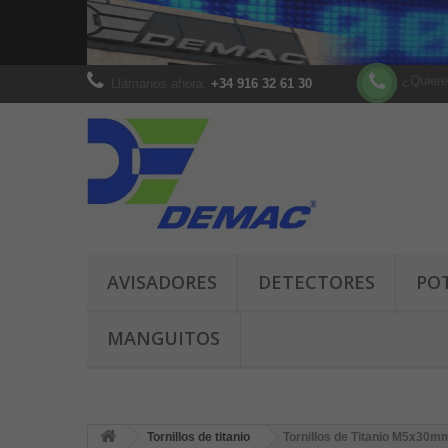
¿Quiere
Llámanos ahora:
+34 916 32 61 30
AVISADORES
DETECTORES
PO
MANGUITOS
Tornillos de titanio
Tornillos de Titanio M5x30m