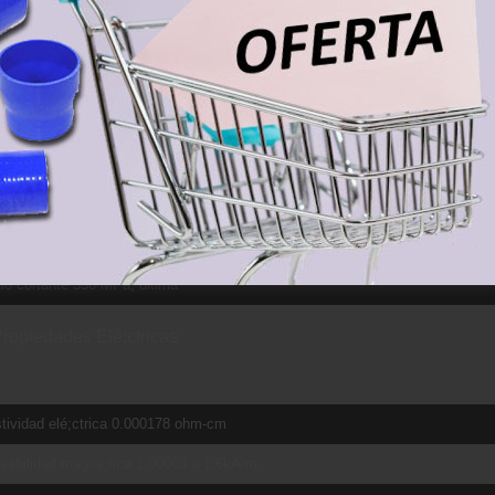
a fuerza de rotura 1860 MPa, para e/D = 2
rción de Poisson 0.342
cto Charpy 17 J, Forma V
a de fatiga 240 MPa, para 1E+7 ciclos. Kt (factor de concentración) = 3.3
a de fatiga 510 MPa, 10,000,000 Ciclos sin concentración
tencia a la fractura 75 MPa-m½
lo cortante 44 GPa
o cortante 550 MPa, última
ropiedades Elé;ctricas
tividad elé;ctrica 0.000178 ohm-cm
eabilidad magné;tica 1.00005 a 1.6kA/m