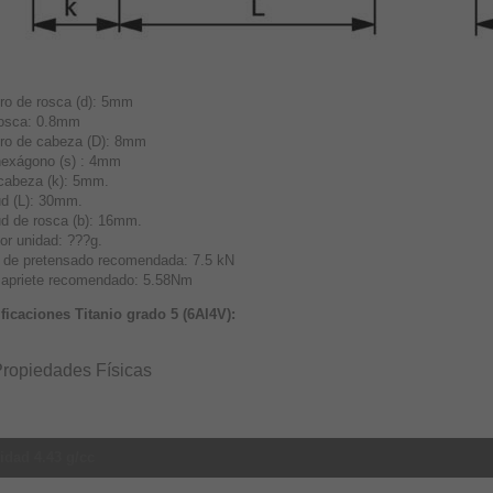
ro de rosca (d): 5mm
osca: 0.8mm
ro de cabeza (D): 8mm
hexágono (s) : 4mm
 cabeza (k): 5mm.
ud (L): 30mm.
ud de rosca (b): 16mm.
or unidad: ???g.
 de pretensado recomendada: 7.5 kN
 apriete recomendado: 5.58Nm
ficaciones Titanio grado 5 (6Al4V):
ropiedades Físicas
idad 4.43 g/cc