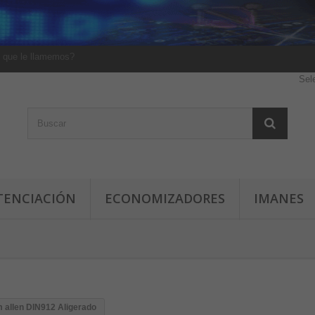
 que le llamemos?
Sel
TENCIACIÓN
ECONOMIZADORES
IMANES
m allen DIN912 Aligerado