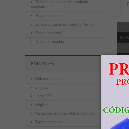
Política de calidad del producto
sanitario
Pago seguro
Envios a Canarias, Ceuta y Melilla
Dure
Sobre nosotros
Dure
Nuestras tiendas
Dure
Dure
ENLACES
Resis
Web corporativa
Límit
Onlyyou
Elong
Lince GPS
Redu
HelpDesk
Módul
Manguitos silicona y tubos aluminio
Resis
Reprogramaciones