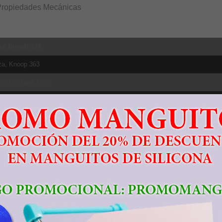
Propiedades Mecánicas
za Brinell 334
za, Knoop 363
za, Rockwell C 36
za, Vickers 349
tencia tracción, Ultima 950 MPa
e elástico 827 MPa
ación a la rotura 14%
cción de área 36%
o de elasticidad 113.8 GPa
tencia a la fluencia compresiva 970 MPa