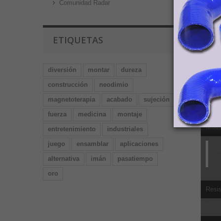
Comunidad Radar
Ultim
Propo
ETIQUETAS
Impa
Fuerz
diversión
montar
dureza
Fuerz
construcción
neodimio
Resis
magnetoterapia
acabado
sujeción
Módu
fuerza
medicina
montaje
Módul
entretenimiento
industriales
juego
ensamblar
aplicaciones
P
alternativa
imán
pasatiempo
oro
Resis
Perm