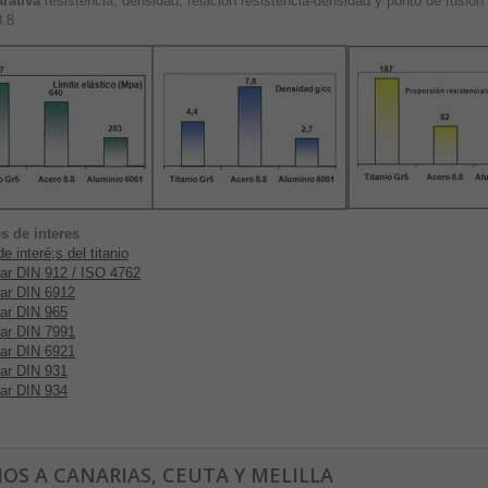
rativa
resistencia, densidad, relación resistencia-densidad y punto de fusión 
8.8
s de interes
e interé;s del titanio
ar DIN 912 / ISO 4762
ar DIN 6912
ar DIN 965
ar DIN 7991
ar DIN 6921
ar DIN 931
ar DIN 934
IOS A CANARIAS, CEUTA Y MELILLA