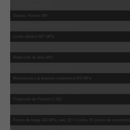
Dureza, Rockwell C 36
Dureza, Vickers 349
Resistencia tracción, Ultima 950 MPa
Límite elástico 827 MPa
Elongación a la rotura 14%
Reducción de área 36%
Módulo de elasticidad 113.8 GPa
Resistencia a la fluencia compresiva 970 MPa
Ultima fuerza de rotura 1860 MPa, para e/D = 2
Proporción de Poisson 0.342
Impacto Charpy 17 J, Forma V
Fuerza de fatiga 240 MPa, para 1E+7 ciclos. Kt (factor de concentrac