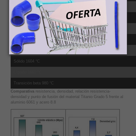
CTE, lineal 250°C 9.2 µm/m-°C, media sobre el rango 20-315ºC
CTE, lineal 500°C 9.7 µm/m-°C, media sobre el rango 20-650ºC
Calor específico 0.5263 J/g-°C
Conductividad té;rmica 6.7 W/m-K
Punto de fusión 1604 - 1660 °C
Sólido 1604 °C
Líquido 1660 °C
Transición beta 980 °C
Comparativa
resistencia, densidad, relación resistencia-
densidad y punto de fusión del material Titanio Grado 5 frente al
aluminio 6061 y acero 8.8