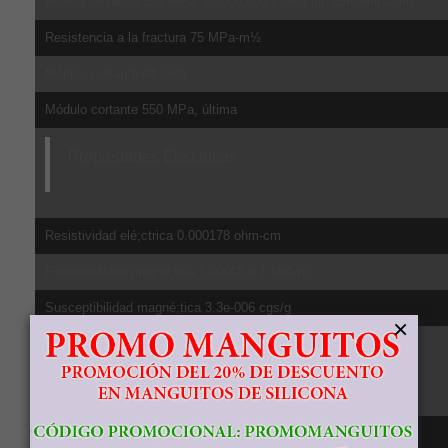
Fuerza de fatiga 510 MPa, 10,000,000 Ciclos sin concentración
Resistencia a la fractura 75 MPa-m½
Módulo cortante 44 GPa
Módulo cortante 550 MPa, última
Propiedades Elé;ctricas
Resistividad elé;ctrica 0.000178 ohm-cm
Permeabilidad magné;tica 1.00005 a 1.6kA/m
Susceptibilidad magné;tica 3.3e-006 cgs/g
×
Propiedades Té;rmicas
CTE, lineal 20°C 8.6 µm/m-°C, de 20-100ºC