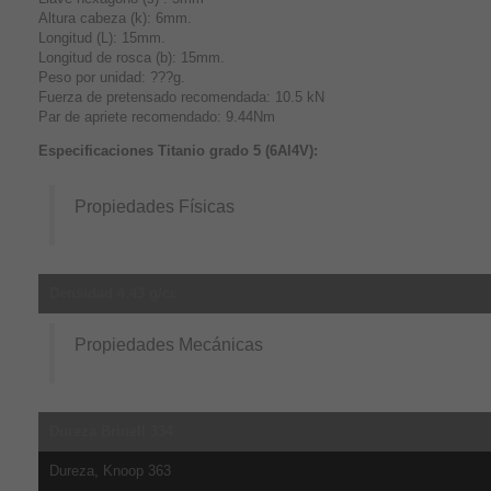
Altura cabeza (k): 6mm.
Longitud (L): 15mm.
Longitud de rosca (b): 15mm.
Peso por unidad: ???g.
Fuerza de pretensado recomendada: 10.5 kN
Par de apriete recomendado: 9.44Nm
Especificaciones Titanio grado 5 (6Al4V):
Propiedades Físicas
Densidad 4.43 g/cc
Propiedades Mecánicas
Dureza Brinell 334
Dureza, Knoop 363