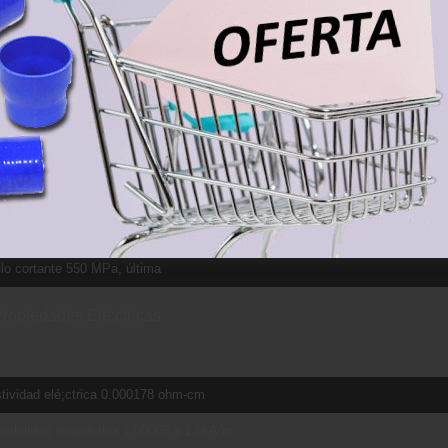
a fuerza de rotura 1860 MPa, para e/D = 2
rción de Poisson 0.342
cto Charpy 17 J, Forma V
a de fatiga 240 MPa, para 1E+7 ciclos. Kt (factor de concentración) = 3.3
a de fatiga 510 MPa, 10,000,000 Ciclos sin concentración
tencia a la fractura 75 MPa-m½
lo cortante 44 GPa
o cortante 550 MPa, última
ropiedades Elé;ctricas
tividad elé;ctrica 0.000178 ohm-cm
eabilidad magné;tica 1.00005 a 1.6kA/m