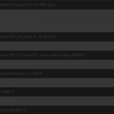
ptibilidad magné;tica 3.3e-006 cgs/g
ropiedades Té;rmicas
lineal 20°C 8.6 µm/m-°C, de 20-100ºC
lineal 250°C 9.2 µm/m-°C, media sobre el rango 20-315ºC
lineal 500°C 9.7 µm/m-°C, media sobre el rango 20-650ºC
 específico 0.5263 J/g-°C
uctividad té;rmica 6.7 W/m-K
 de fusión 1604 - 1660 °C
o 1604 °C
do 1660 °C
ición beta 980 °C