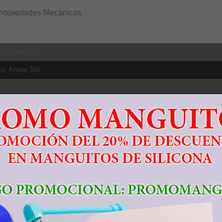
Propiedades Mecánicas
za Brinell 334
za, Knoop 363
za, Rockwell C 36
za, Vickers 349
tencia tracción, Ultima 950 MPa
e elástico 827 MPa
ación a la rotura 14%
cción de área 36%
o de elasticidad 113.8 GPa
tencia a la fluencia compresiva 970 MPa