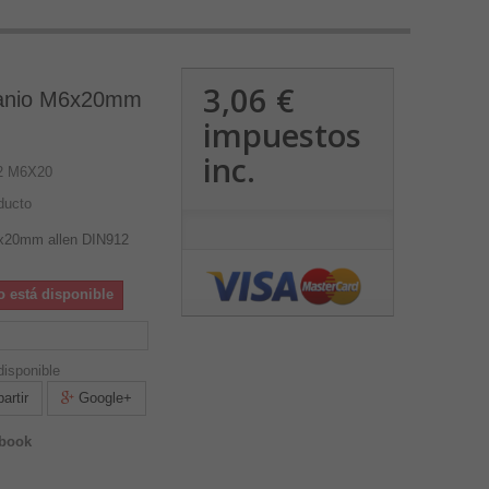
3,06 €
itanio M6x20mm
impuestos
inc.
12 M6X20
ducto
M6x20mm allen DIN912
o está disponible
isponible
rtir
Google+
ebook