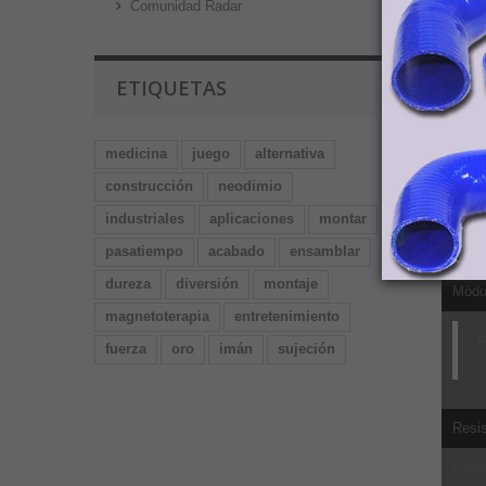
Comunidad Radar
Ultim
Propo
ETIQUETAS
Impa
Fuerz
medicina
juego
alternativa
Fuerz
construcción
neodimio
Resis
industriales
aplicaciones
montar
pasatiempo
acabado
ensamblar
Módu
dureza
diversión
montaje
Módul
magnetoterapia
entretenimiento
P
fuerza
oro
imán
sujeción
Resis
Perm