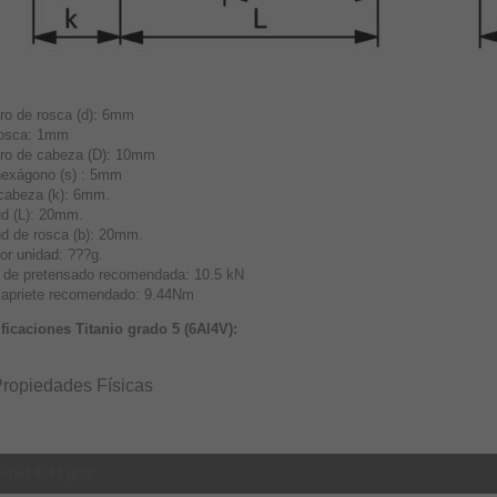
ro de rosca (d): 6mm
rosca: 1mm
ro de cabeza (D): 10mm
hexágono (s) : 5mm
 cabeza (k): 6mm.
ud (L): 20mm.
ud de rosca (b): 20mm.
or unidad: ???g.
 de pretensado recomendada: 10.5 kN
 apriete recomendado: 9.44Nm
ficaciones Titanio grado 5 (6Al4V):
ropiedades Físicas
idad 4.43 g/cc