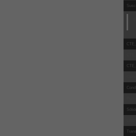
Susce
P
CTE, 
CTE, 
CTE, 
Calor
Cond
Punto
Sólid
Líqui
Trans