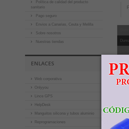
Política de calidad del producto
sanitario
Pago seguro
Envios a Canarias, Ceuta y Melilla
Dure
Sobre nosotros
Dure
Nuestras tiendas
Dure
Dure
ENLACES
Resis
Web corporativa
Límit
Onlyyou
Elong
Lince GPS
Redu
HelpDesk
Módul
Manguitos silicona y tubos aluminio
Reprogramaciones
Resis