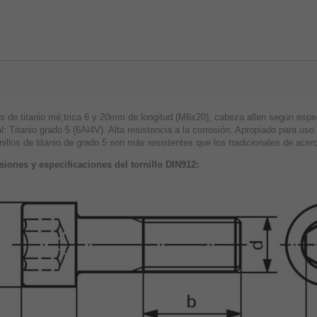
los de titanio mé;trica 6 y 20mm de longitud (M6x20), cabeza allen según espe
l: Titanio grado 5 (6Al4V). Alta resistencia a la corrosión. Apropiado para u
nillos de titanio de grado 5 son más resistentes que los tradicionales de acer
iones y especificaciones del tornillo DIN912: