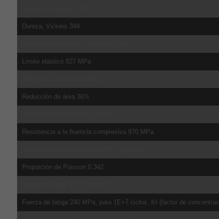
Dureza, Rockwell C 36
Dureza, Vickers 349
Resistencia tracción, Ultima 950 MPa
Límite elástico 827 MPa
Elongación a la rotura 14%
Reducción de área 36%
Módulo de elasticidad 113.8 GPa
Resistencia a la fluencia compresiva 970 MPa
Ultima fuerza de rotura 1860 MPa, para e/D = 2
Proporción de Poisson 0.342
Impacto Charpy 17 J, Forma V
Fuerza de fatiga 240 MPa, para 1E+7 ciclos. Kt (factor de concentrac