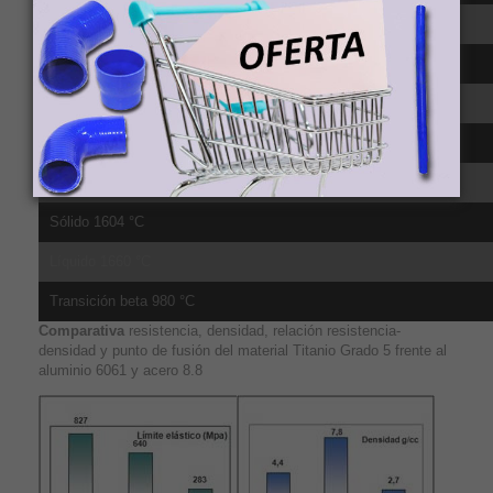
CTE, lineal 250°C 9.2 µm/m-°C, media sobre el rango 20-315ºC
CTE, lineal 500°C 9.7 µm/m-°C, media sobre el rango 20-650ºC
Calor específico 0.5263 J/g-°C
Conductividad té;rmica 6.7 W/m-K
Punto de fusión 1604 - 1660 °C
Sólido 1604 °C
Líquido 1660 °C
Transición beta 980 °C
Comparativa
resistencia, densidad, relación resistencia-
densidad y punto de fusión del material Titanio Grado 5 frente al
aluminio 6061 y acero 8.8