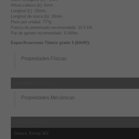
Altura cabeza (k): 6mm.
Longitud (L): 25mm.
Longitud de rosca (b): 18mm.
Peso por unidad: ???g.
Fuerza de pretensado recomendada: 10.5 kN
Par de apriete recomendado: 9.44Nm
Especificaciones Titanio grado 5 (6Al4V):
Propiedades Físicas
Densidad 4.43 g/cc
Propiedades Mecánicas
Dureza Brinell 334
Dureza, Knoop 363