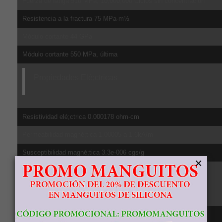
Fuerza de fatiga 510 MPa, 10,000,000 Ciclos sin concentración
Resistencia a la fractura 75 MPa-m½
Módulo cortante 44 GPa
Módulo cortante 550 MPa, última
Propiedades Elé;ctricas
Resistividad elé;ctrica 0.000178 ohm-cm
Permeabilidad magné;tica 1.00005 a 1.6kA/m
Susceptibilidad magné;tica 3.3e-006 cgs/g
×
Propiedades Té;rmicas
CTE, lineal 20°C 8.6 µm/m-°C, de 20-100ºC