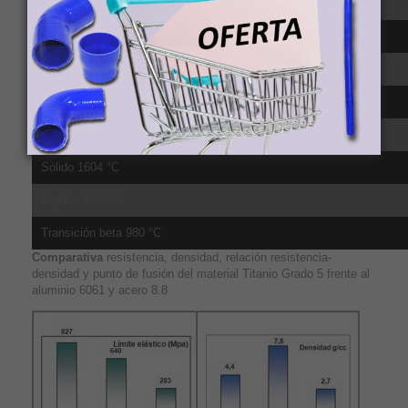
CTE, lineal 250°C 9.2 µm/m-°C, media sobre el rango 20-315ºC
CTE, lineal 500°C 9.7 µm/m-°C, media sobre el rango 20-650ºC
Calor específico 0.5263 J/g-°C
Conductividad té;rmica 6.7 W/m-K
Punto de fusión 1604 - 1660 °C
Sólido 1604 °C
Líquido 1660 °C
Transición beta 980 °C
Comparativa
resistencia, densidad, relación resistencia-
densidad y punto de fusión del material Titanio Grado 5 frente al
aluminio 6061 y acero 8.8