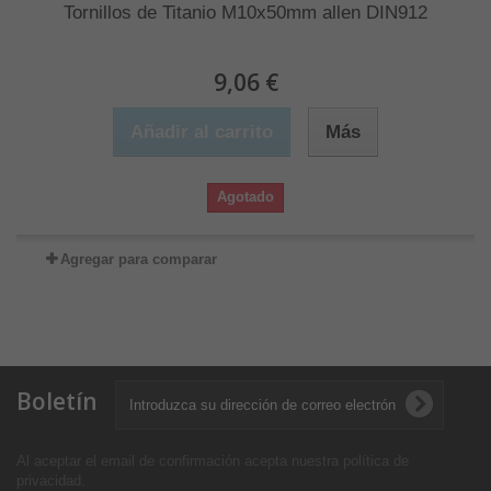
Tornillos de Titanio M10x50mm allen DIN912
9,06 €
Añadir al carrito
Más
Agotado
Agregar para comparar
Boletín
Al aceptar el email de confirmación acepta nuestra política de
privacidad
.