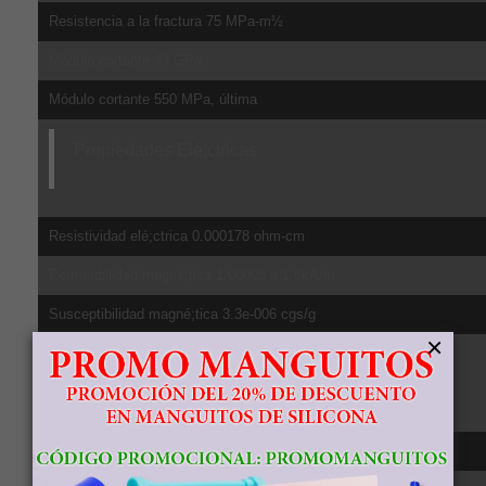
Resistencia a la fractura 75 MPa-m½
Módulo cortante 44 GPa
Módulo cortante 550 MPa, última
Propiedades Elé;ctricas
Resistividad elé;ctrica 0.000178 ohm-cm
Permeabilidad magné;tica 1.00005 a 1.6kA/m
Susceptibilidad magné;tica 3.3e-006 cgs/g
×
Propiedades Té;rmicas
CTE, lineal 20°C 8.6 µm/m-°C, de 20-100ºC