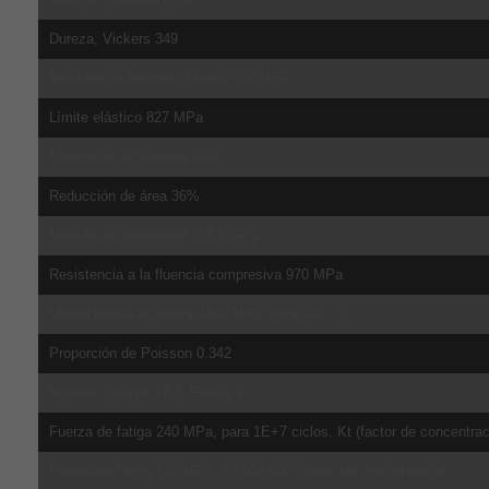
Dureza, Vickers 349
Resistencia tracción, Ultima 950 MPa
Límite elástico 827 MPa
Elongación a la rotura 14%
Reducción de área 36%
Módulo de elasticidad 113.8 GPa
Resistencia a la fluencia compresiva 970 MPa
Ultima fuerza de rotura 1860 MPa, para e/D = 2
Proporción de Poisson 0.342
Impacto Charpy 17 J, Forma V
Fuerza de fatiga 240 MPa, para 1E+7 ciclos. Kt (factor de concentrac
Fuerza de fatiga 510 MPa, 10,000,000 Ciclos sin concentración