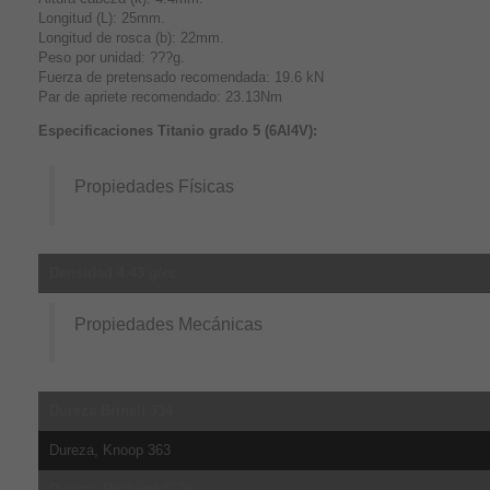
Longitud (L): 25mm.
Longitud de rosca (b): 22mm.
Peso por unidad: ???g.
Fuerza de pretensado recomendada: 19.6 kN
Par de apriete recomendado: 23.13Nm
Especificaciones Titanio grado 5 (6Al4V):
Propiedades Físicas
Densidad 4.43 g/cc
Propiedades Mecánicas
Dureza Brinell 334
Dureza, Knoop 363
Dureza, Rockwell C 36