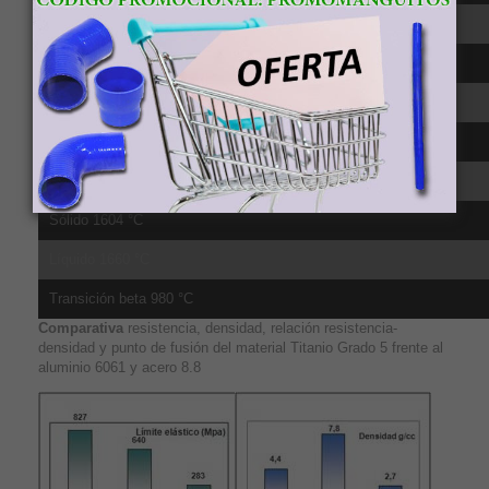
CTE, lineal 250°C 9.2 µm/m-°C, media sobre el rango 20-315ºC
CTE, lineal 500°C 9.7 µm/m-°C, media sobre el rango 20-650ºC
Calor específico 0.5263 J/g-°C
Conductividad té;rmica 6.7 W/m-K
Punto de fusión 1604 - 1660 °C
Sólido 1604 °C
Líquido 1660 °C
Transición beta 980 °C
Comparativa
resistencia, densidad, relación resistencia-
densidad y punto de fusión del material Titanio Grado 5 frente al
aluminio 6061 y acero 8.8