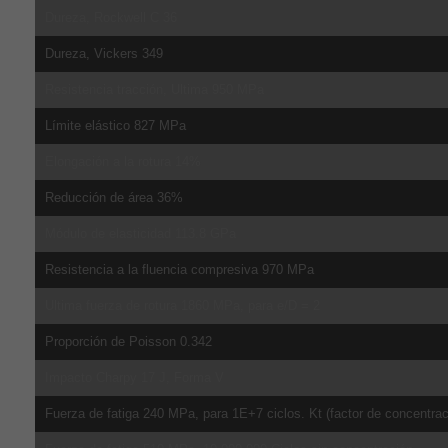
Dureza, Rockwell C 36
Dureza, Vickers 349
Resistencia tracción, Ultima 950 MPa
Límite elástico 827 MPa
Elongación a la rotura 14%
Reducción de área 36%
Módulo de elasticidad 113.8 GPa
Resistencia a la fluencia compresiva 970 MPa
Ultima fuerza de rotura 1860 MPa, para e/D = 2
Proporción de Poisson 0.342
Impacto Charpy 17 J, Forma V
Fuerza de fatiga 240 MPa, para 1E+7 ciclos. Kt (factor de concentrac