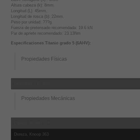
Altura cabeza (k): 8mm.
Longitud (L): 45mm.
Longitud de rosca (b): 22mm.
Peso por unidad: ???g.
Fuerza de pretensado recomendada: 19.6 kN
Par de apriete recomendado: 23.13Nm
Especificaciones Titanio grado 5 (6Al4V):
Propiedades Físicas
Densidad 4.43 g/cc
Propiedades Mecánicas
Dureza Brinell 334
Dureza, Knoop 363