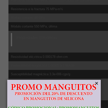
Fuerza de fatiga 510 MPa, 10,000,000 Ciclos sin concentración
Resistencia a la fractura 75 MPa-m½
Módulo cortante 44 GPa
Módulo cortante 550 MPa, última
Propiedades Elé;ctricas
Resistividad elé;ctrica 0.000178 ohm-cm
Permeabilidad magné;tica 1.00005 a 1.6kA/m
Susceptibilidad magné;tica 3.3e-006 cgs/g
×
Propiedades Té;rmicas
CTE, lineal 20°C 8.6 µm/m-°C, de 20-100ºC