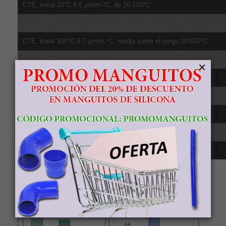
CTE, lineal 20°C 8.6 µm/m-°C, de 20-100ºC
CTE, lineal 250°C 9.2 µm/m-°C, media sobre el rango 20-315ºC
CTE, lineal 500°C 9.7 µm/m-°C, media sobre el rango 20-650ºC
Calor específico 0.5263 J/g-°C
×
Conductividad té;rmica 6.7 W/m-K
Punto de fusión 1604 - 1660 °C
Sólido 1604 °C
Líquido 1660 °C
Transición beta 980 °C
Comparativa
resistencia, densidad, relación resistencia-
densidad y punto de fusión del material Titanio Grado 5 frente al
aluminio 6061 y acero 8.8