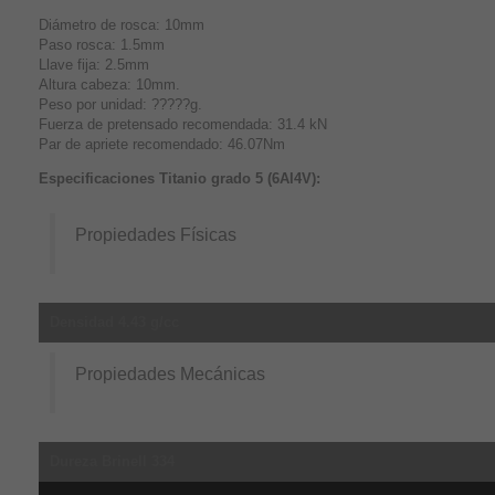
Diámetro de rosca: 10mm
Paso rosca: 1.5mm
Llave fija: 2.5mm
Altura cabeza: 10mm.
Peso por unidad: ?????g.
Fuerza de pretensado recomendada: 31.4 kN
Par de apriete recomendado: 46.07Nm
Especificaciones Titanio grado 5 (6Al4V):
Propiedades Físicas
Densidad 4.43 g/cc
Propiedades Mecánicas
Dureza Brinell 334