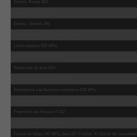
Dureza, Knoop 363
Dureza, Rockwell C 36
Dureza, Vickers 349
Resistencia tracción, Ultima 950 MPa
Límite elástico 827 MPa
Elongación a la rotura 14%
Reducción de área 36%
Módulo de elasticidad 113.8 GPa
Resistencia a la fluencia compresiva 970 MPa
Ultima fuerza de rotura 1860 MPa, para e/D = 2
Proporción de Poisson 0.342
Impacto Charpy 17 J, Forma V
Fuerza de fatiga 240 MPa, para 1E+7 ciclos. Kt (factor de concentrac