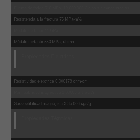
Fuerza de fatiga 510 MPa, 10,000,000 Ciclos sin concentración
Resistencia a la fractura 75 MPa-m½
Módulo cortante 44 GPa
Módulo cortante 550 MPa, última
Propiedades Elé;ctricas
Resistividad elé;ctrica 0.000178 ohm-cm
Permeabilidad magné;tica 1.00005 a 1.6kA/m
Susceptibilidad magné;tica 3.3e-006 cgs/g
Propiedades Té;rmicas