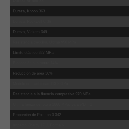
Dureza Brinell 334
Dureza, Knoop 363
Dureza, Rockwell C 36
Dureza, Vickers 349
Resistencia tracción, Ultima 950 MPa
Límite elástico 827 MPa
Elongación a la rotura 14%
Reducción de área 36%
Módulo de elasticidad 113.8 GPa
Resistencia a la fluencia compresiva 970 MPa
Ultima fuerza de rotura 1860 MPa, para e/D = 2
Proporción de Poisson 0.342
Impacto Charpy 17 J, Forma V