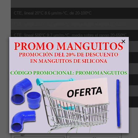
CTE, lineal 20°C 8.6 µm/m-°C, de 20-100ºC
CTE, lineal 250°C 9.2 µm/m-°C, media sobre el rango 20-315ºC
CTE, lineal 500°C 9.7 µm/m-°C, media sobre el rango 20-650ºC
×
Calor específico 0.5263 J/g-°C
Conductividad té;rmica 6.7 W/m-K
Punto de fusión 1604 - 1660 °C
Sólido 1604 °C
Líquido 1660 °C
Transición beta 980 °C
Comparativa
resistencia, densidad, relación resistencia-
densidad y punto de fusión del material Titanio Grado 5 frente al
aluminio 6061 y acero 8.8