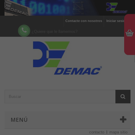
Contacte con nosotros
Iniciar sesión
¿Quiere que le llamemos?
MENÚ
contacto
mapa sitio