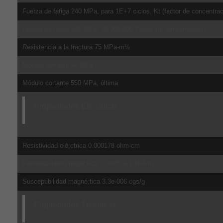
Fuerza de fatiga 240 MPa, para 1E+7 ciclos. Kt (factor de concentrac
Fuerza de fatiga 510 MPa, 10,000,000 Ciclos sin concentración
Resistencia a la fractura 75 MPa-m½
Módulo cortante 44 GPa
Módulo cortante 550 MPa, última
Propiedades Elé;ctricas
Resistividad elé;ctrica 0.000178 ohm-cm
Permeabilidad magné;tica 1.00005 a 1.6kA/m
Susceptibilidad magné;tica 3.3e-006 cgs/g
Propiedades Té;rmicas