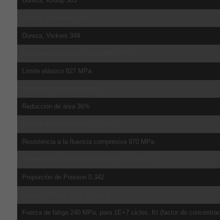
Dureza, Knoop 363
Dureza, Rockwell C 36
Dureza, Vickers 349
Resistencia tracción, Ultima 950 MPa
Límite elástico 827 MPa
Elongación a la rotura 14%
Reducción de área 36%
Módulo de elasticidad 113.8 GPa
Resistencia a la fluencia compresiva 970 MPa
Ultima fuerza de rotura 1860 MPa, para e/D = 2
Proporción de Poisson 0.342
Impacto Charpy 17 J, Forma V
Fuerza de fatiga 240 MPa, para 1E+7 ciclos. Kt (factor de concentrac