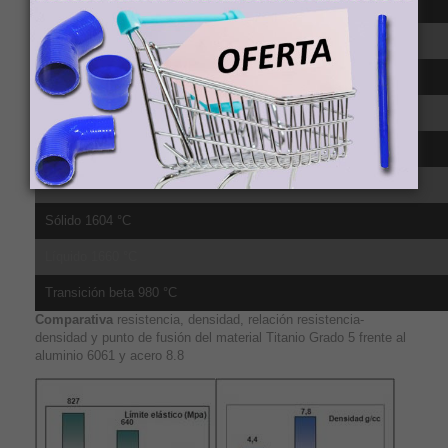
CTE, lineal 20°C 8.6 µm/m-°C, de 20-100ºC
CTE, lineal 250°C 9.2 µm/m-°C, media sobre el rango 20-315ºC
CTE, lineal 500°C 9.7 µm/m-°C, media sobre el rango 20-650ºC
Calor específico 0.5263 J/g-°C
Conductividad té;rmica 6.7 W/m-K
Punto de fusión 1604 - 1660 °C
Sólido 1604 °C
Líquido 1660 °C
Transición beta 980 °C
Comparativa
resistencia, densidad, relación resistencia-
densidad y punto de fusión del material Titanio Grado 5 frente al
aluminio 6061 y acero 8.8