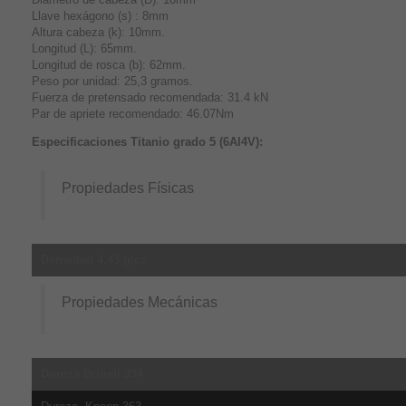
Llave hexágono (s) : 8mm
Altura cabeza (k): 10mm.
Longitud (L): 65mm.
Longitud de rosca (b): 62mm.
Peso por unidad: 25,3 gramos.
Fuerza de pretensado recomendada: 31.4 kN
Par de apriete recomendado: 46.07Nm
Especificaciones Titanio grado 5 (6Al4V):
Propiedades Físicas
Densidad 4.43 g/cc
Propiedades Mecánicas
Dureza Brinell 334