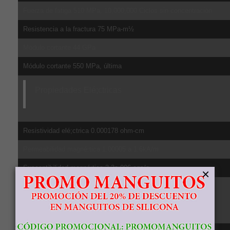
Fuerza de fatiga 510 MPa, 10,000,000 Ciclos sin concentración
Resistencia a la fractura 75 MPa-m½
Módulo cortante 44 GPa
Módulo cortante 550 MPa, última
Propiedades Elé;ctricas
Resistividad elé;ctrica 0.000178 ohm-cm
Permeabilidad magné;tica 1.00005 a 1.6kA/m
Susceptibilidad magné;tica 3.3e-006 cgs/g
×
Propiedades Té;rmicas