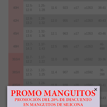
12.5-
1.25-
40H
11.6
923
≥17
≥1353
38-41
12.8
1.28
12.8-
1.28-
42H
12
.
0
955
≥17
≥1353
40-43
13.2
1.32
13.2-
1.32-
45H
12.1
963
≥17
≥1353
43-46
13.6
1.36
13.7-
1.37-
46-
48H
12.5
995
≥17
≥1353
14.3
1.43
498
11.7-
1.17-
35SH
11.0
876
≥20
≥1592
33-36
12.2
1.22
12.2-
1.22-
36-
38SH
11.4
907
≥20
≥1592
12.5
1.25
398
12.5-
1.24-
40SH
11.8
939
≥20
≥1592
38-41
12.8
1.28
×
12.8-
1.289-
42SH
12.4
987
≥20
≥1592
40-43
13.2
1.32