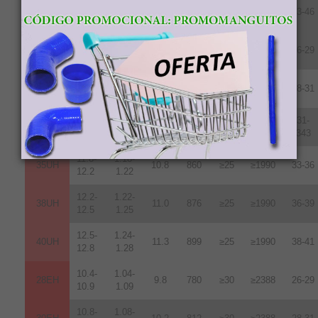
13.2-
1.32-
45SH
12.6
1003
≥20
≥1592
43-46
13.8
1.38
10.2-
1.02-
28UH
9.6
764
≥25
≥1990
26-29
10.8
1.08
10.8-
1.08-
30UH
10.2
812
≥25
≥1990
28-31
11.3
1.13
11.3-
1.13-
31-
33UH
10.7
852
≥25
≥1990
11.7
1.17
343
11.8-
1.18-
35UH
10.8
860
≥25
≥1990
33-36
12.2
1.22
12.2-
1.22-
38UH
11.0
876
≥25
≥1990
36-39
12.5
1.25
12.5-
1.24-
40UH
11.3
899
≥25
≥1990
38-41
12.8
1.28
10.4-
1.04-
28EH
9.8
780
≥30
≥2388
26-29
10.9
1.09
10.8-
1.08-