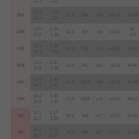
12.2
1.22
12.2-
1.22-
38M
11.3
899
≥14
≥1114
36-39
12.5
1.25
12.5-
1.25-
38-
40M
11.6
923
≥14
≥1114
12.8
1.28
410
12.8-
1.28-
42M
12.0
955
≥14
≥1114
40-43
13.2
1.32
13.2-
1.32-
45M
12.5
955
≥14
≥1114
43-46
13.8
1.38
13.6-
1.36-
48M
12.9
1027
≥14
≥1114
46-49
14.3
1.43
14.0-
1.40-
50M
13.0
1033
≥14
≥1114
48-51
14.5
1.45
11.7-
1.17-
35H
10.9
868
≥17
≥1353
33-36
12.2
1.20
12.2-
1.22-
38H
11.3
899
≥17
≥1353
36-39
12.5
1.25