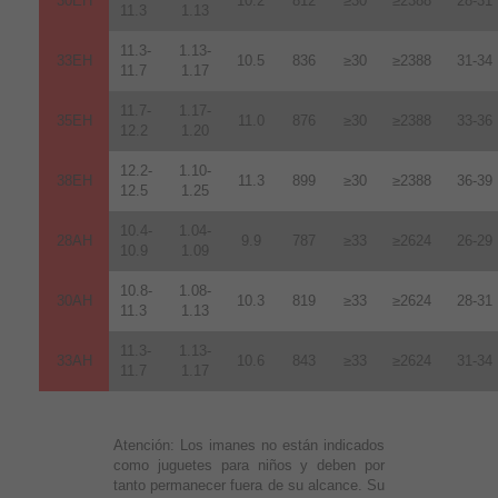
30EH
10.2
812
≥30
≥2388
28-31
11.3
1.13
11.3-
1.13-
33EH
10.5
836
≥30
≥2388
31-34
11.7
1.17
11.7-
1.17-
35EH
11.0
876
≥30
≥2388
33-36
12.2
1.20
12.2-
1.10-
38EH
11.3
899
≥30
≥2388
36-39
12.5
1.25
10.4-
1.04-
28AH
9.9
787
≥33
≥2624
26-29
10.9
1.09
10.8-
1.08-
30AH
10.3
819
≥33
≥2624
28-31
11.3
1.13
11.3-
1.13-
33AH
10.6
843
≥33
≥2624
31-34
11.7
1.17
Atención:
Los imanes no están indicados
como juguetes para niños y deben por
tanto permanecer fuera de su alcance. Su