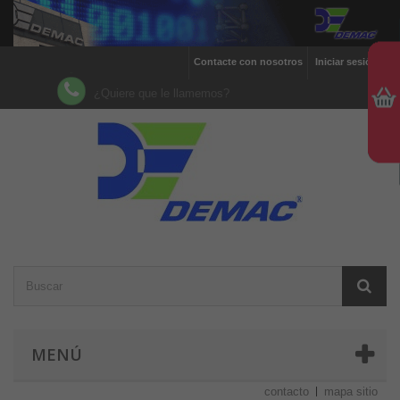
Contacte con nosotros
Iniciar sesión
¿Quiere que le llamemos?
MENÚ
contacto
mapa sitio