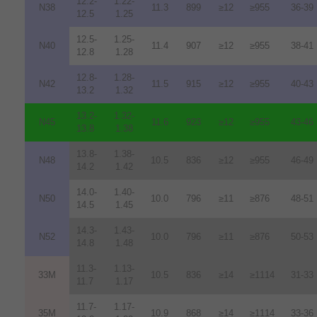
12.2-
1.22-
N38
11.3
899
≥12
≥955
36-39
12.5
1.25
12.5-
1.25-
N40
11.4
907
≥12
≥955
38-41
12.8
1.28
12.8-
1.28-
N42
11.5
915
≥12
≥955
40-43
13.2
1.32
13.2-
1.32-
N45
11.6
923
≥12
≥955
43-46
13.8
1.38
13.8-
1.38-
N48
10.5
836
≥12
≥955
46-49
14.2
1.42
14.0-
1.40-
N50
10.0
796
≥11
≥876
48-51
14.5
1.45
14.3-
1.43-
N52
10.0
796
≥11
≥876
50-53
14.8
1.48
11.3-
1.13-
33M
10.5
836
≥14
≥1114
31-33
11.7
1.17
11.7-
1.17-
35M
10.9
868
≥14
≥1114
33-36