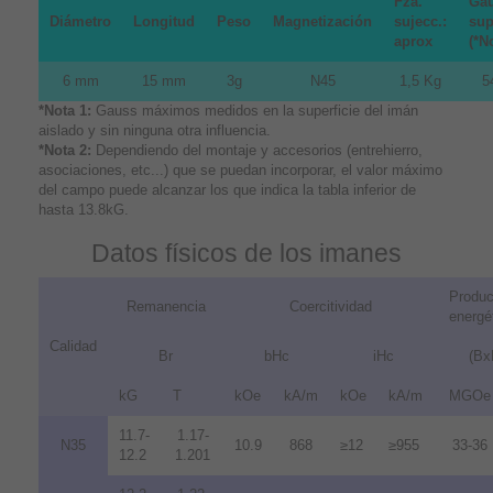
Fza.
Gau
Diámetro
Longitud
Peso
Magnetización
sujecc.:
sup
aprox
(*N
6 mm
15 mm
3g
N45
1,5 Kg
5
*Nota 1:
Gauss máximos medidos en la superficie del imán
aislado y sin ninguna otra influencia.
*Nota 2:
Dependiendo del montaje y accesorios (entrehierro,
asociaciones, etc...) que se puedan incorporar, el valor máximo
del campo puede alcanzar los que indica la tabla inferior de
hasta 13.8kG.
Datos físicos de los imanes
Produc
Remanencia
Coercitividad
energé
Calidad
Br
bHc
iHc
(Bx
kG
T
kOe
kA/m
kOe
kA/m
MGOe
11.7-
1.17-
N35
10.9
868
≥12
≥955
33-36
12.2
1.201