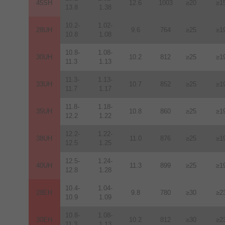
45SH
12.6
1003
≥20
≥1
13.8
1.38
10.2-
1.02-
28UH
9.6
764
≥25
≥1
10.8
1.08
10.8-
1.08-
30UH
10.2
812
≥25
≥1
11.3
1.13
11.3-
1.13-
33UH
10.7
852
≥25
≥1
11.7
1.17
11.8-
1.18-
35UH
10.8
860
≥25
≥1
12.2
1.22
12.2-
1.22-
38UH
11.0
876
≥25
≥1
12.5
1.25
12.5-
1.24-
40UH
11.3
899
≥25
≥1
12.8
1.28
10.4-
1.04-
28EH
9.8
780
≥30
≥2
10.9
1.09
10.8-
1.08-
30EH
10.2
812
≥30
≥2
11.3
1.13