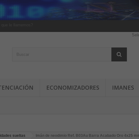
 que le llamemos?
Sel
TENCIACIÓN
ECONOMIZADORES
IMANES
idades sueltas
Imán de neodimio Ref. B03Au Barra Acabado Oro 4x25 m