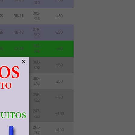
310
302-
55
38-41
≤80
326
318-
55
40-43
≤80
342
342-
55
43-46
≤80
366
×
366-
55
46-49
≤80
390
382-
76
48-51
≤60
406
398-
76
50-53
≤60
422
247-
114
31-33
≤100
263
263-
114
33-36
≤100
287