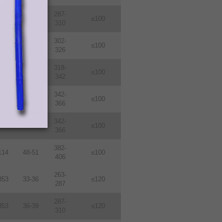
287-
114
36-39
≤100
310
302-
114
38-410
≤100
326
318-
114
40-43
≤100
342
342-
114
43-46
≤100
366
342-
114
46-49
≤100
366
382-
114
48-51
≤100
406
263-
353
33-36
≤120
287
287-
353
36-39
≤120
310