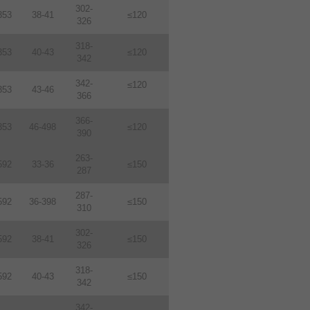
302-
353
38-41
≤120
326
318-
353
40-43
≤120
342
342-
≤120
353
43-46
366
366-
353
46-498
≤120
390
263-
592
33-36
≤150
287
287-
592
36-398
≤150
310
302-
592
38-41
≤150
326
318-
592
40-43
≤150
342
342-