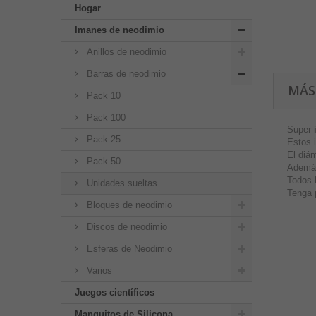
Hogar
Imanes de neodimio
Anillos de neodimio
Barras de neodimio
MÁS
Pack 10
Pack 100
Super
Pack 25
Estos 
El diá
Pack 50
Además
Todos 
Unidades sueltas
Tenga 
Bloques de neodimio
Discos de neodimio
Esferas de Neodimio
Varios
Juegos científicos
Manguitos de Silicona