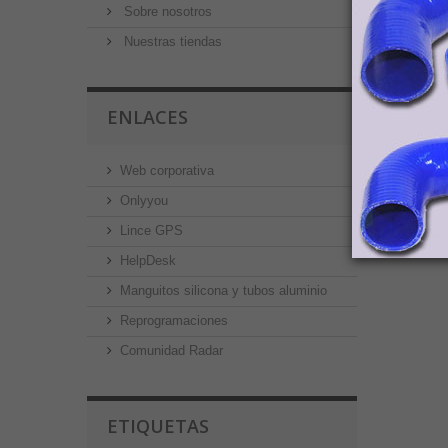
Sobre nosotros
Nuestras tiendas
ENLACES
Web corporativa
Onlyyou
Lince GPS
HelpDesk
Manguitos silicona y tubos aluminio
Reprogramaciones
Comunidad Radar
ETIQUETAS