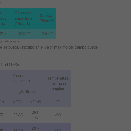
s
a.
Gauss en
Gauss:
ecc.:
superficie:
(*Nota2)
rox
(*Nota 1)
95 g
4990 G
13.8 kG
 influencia.
que se puedan incorporar, el valor máximo del campo puede
 imanes
Producto
Temperatura
energético
máxima de
empleo
(BxH)max
/m
MGOe
kJ/m3
°C
263-
55
33-36
≤80
287
287-
55
36-39
≤80