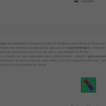
Imprimir
imán
de
neodimio
(Composición NdFeB Neodimio-Hierro-Boro) en forma de ba
imanes de neodimio son adecuados para uso en
magnetoterapia
y medicina a
metro de esta barra es de 4 mm de radio y una longitud de 25 mm.
 su fuerza los hace adecuados para construcciones, soporte o
aplicaciones
los imanes de barra tienen los polos norte y sur con magnetización axial, c
precaución al manipular las barras.