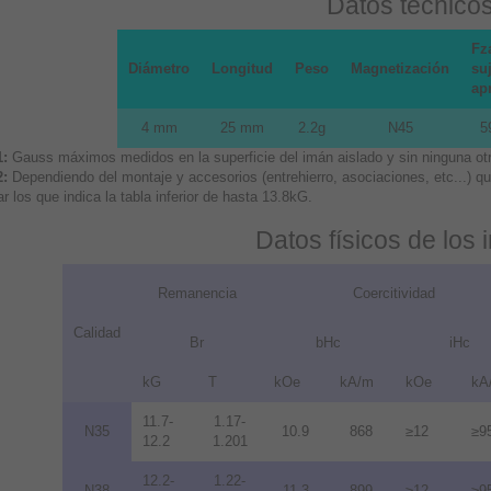
Datos técnico
Fz
Diámetro
Longitud
Peso
Magnetización
suj
ap
4 mm
25 mm
2.2g
N45
5
1:
Gauss máximos medidos en la superficie del imán aislado y sin ninguna otra
2:
Dependiendo del montaje y accesorios (entrehierro, asociaciones, etc...) 
r los que indica la tabla inferior de hasta 13.8kG.
Datos físicos de los
Remanencia
Coercitividad
Calidad
Br
bHc
iHc
kG
T
kOe
kA/m
kOe
kA
11.7-
1.17-
N35
10.9
868
≥12
≥9
12.2
1.201
12.2-
1.22-
N38
11.3
899
≥12
≥9