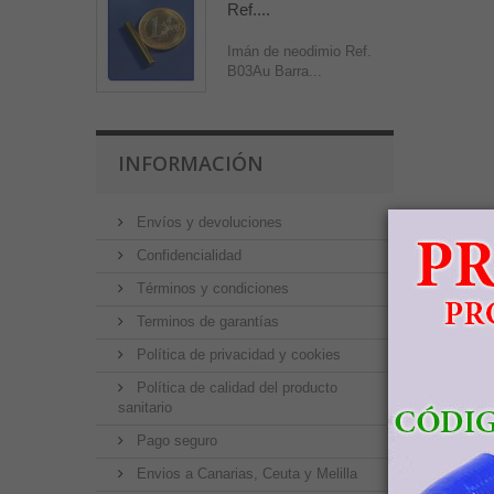
Ref....
Imán de neodimio Ref.
B03Au Barra...
INFORMACIÓN
Envíos y devoluciones
Confidencialidad
Términos y condiciones
Terminos de garantías
Política de privacidad y cookies
Política de calidad del producto
sanitario
Pago seguro
Envios a Canarias, Ceuta y Melilla