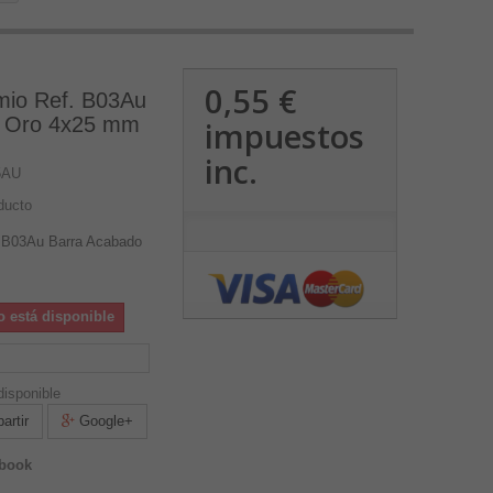
0,55 €
mio Ref. B03Au
o Oro 4x25 mm
impuestos
inc.
5AU
ducto
. B03Au Barra Acabado
o está disponible
isponible
rtir
Google+
ebook