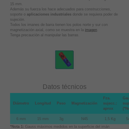
15 mm.
Además su fuerza los hace adecuados para construcciones,
soporte o
aplicaciones industriales
donde se requiera poder de
sujeción.
Todos los imanes de barra tienen los polos norte y sur con
magnetización axial, como se muestra en la
imagen
.
Tenga precaución al manipular las barras.
Datos técnicos
Fza.
Gau
Diámetro
Longitud
Peso
Magnetización
sujecc.:
sup
aprox
(*N
6 mm
15 mm
3g
N45
1,5 Kg
5
*Nota 1:
Gauss máximos medidos en la superficie del imán