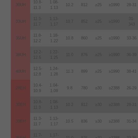
10.8-
1.08-
30UH
10.2
812
≥25
≥1990
28-31
11.3
1.13
11.3-
1.13-
31-
33UH
10.7
852
≥25
≥1990
11.7
1.17
343
11.8-
1.18-
35UH
10.8
860
≥25
≥1990
33-36
12.2
1.22
12.2-
1.22-
38UH
11.0
876
≥25
≥1990
36-39
12.5
1.25
12.5-
1.24-
40UH
11.3
899
≥25
≥1990
38-41
12.8
1.28
10.4-
1.04-
28EH
9.8
780
≥30
≥2388
26-29
10.9
1.09
10.8-
1.08-
30EH
10.2
812
≥30
≥2388
28-31
11.3
1.13
11.3-
1.13-
33EH
10.5
836
≥30
≥2388
31-34
11.7
1.17
11.7-
1.17-
35EH
11.0
876
≥30
≥2388
33-36