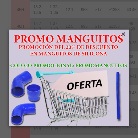
13.2-
1.32-
45H
12.1
963
≥17
≥1353
43-46
13.6
1.36
13.7-
1.37-
46-
48H
12.5
995
≥17
≥1353
14.3
1.43
498
×
11.7-
1.17-
35SH
11.0
876
≥20
≥1592
33-36
12.2
1.22
12.2-
1.22-
36-
38SH
11.4
907
≥20
≥1592
12.5
1.25
398
12.5-
1.24-
40SH
11.8
939
≥20
≥1592
38-41
12.8
1.28
12.8-
1.289-
42SH
12.4
987
≥20
≥1592
40-43
13.2
1.32
13.2-
1.32-
45SH
12.6
1003
≥20
≥1592
43-46
13.8
1.38
10.2-
1.02-
28UH
9.6
764
≥25
≥1990
26-29
10.8
1.08