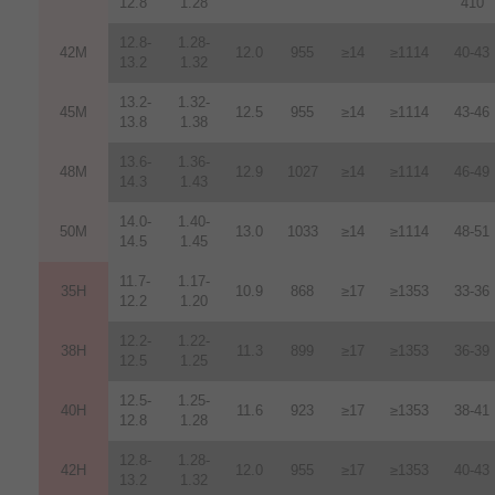
12.8
1.28
410
12.8-
1.28-
42M
12.0
955
≥14
≥1114
40-43
13.2
1.32
13.2-
1.32-
45M
12.5
955
≥14
≥1114
43-46
13.8
1.38
13.6-
1.36-
48M
12.9
1027
≥14
≥1114
46-49
14.3
1.43
14.0-
1.40-
50M
13.0
1033
≥14
≥1114
48-51
14.5
1.45
11.7-
1.17-
35H
10.9
868
≥17
≥1353
33-36
12.2
1.20
12.2-
1.22-
38H
11.3
899
≥17
≥1353
36-39
12.5
1.25
12.5-
1.25-
40H
11.6
923
≥17
≥1353
38-41
12.8
1.28
12.8-
1.28-
42H
12
.
0
955
≥17
≥1353
40-43
13.2
1.32