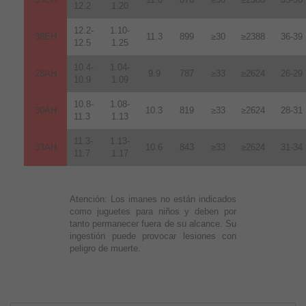
12.2
1.20
12.2-
1.10-
38EH
11.3
899
≥30
≥2388
36-39
12.5
1.25
10.4-
1.04-
28AH
9.9
787
≥33
≥2624
26-29
10.9
1.09
10.8-
1.08-
30AH
10.3
819
≥33
≥2624
28-31
11.3
1.13
11.3-
1.13-
33AH
10.6
843
≥33
≥2624
31-34
11.7
1.17
Atención:
Los imanes no están indicados
como juguetes para niños y deben por
tanto permanecer fuera de su alcance. Su
ingestión puede provocar lesiones con
peligro de muerte.