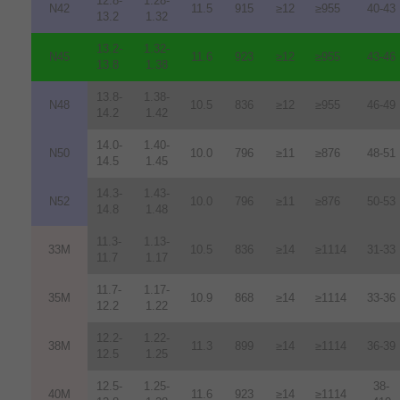
12.8-
1.28-
N42
11.5
915
≥12
≥955
40-43
13.2
1.32
13.2-
1.32-
N45
11.6
923
≥12
≥955
43-46
13.8
1.38
13.8-
1.38-
N48
10.5
836
≥12
≥955
46-49
14.2
1.42
14.0-
1.40-
N50
10.0
796
≥11
≥876
48-51
14.5
1.45
14.3-
1.43-
N52
10.0
796
≥11
≥876
50-53
14.8
1.48
11.3-
1.13-
33M
10.5
836
≥14
≥1114
31-33
11.7
1.17
11.7-
1.17-
35M
10.9
868
≥14
≥1114
33-36
12.2
1.22
12.2-
1.22-
38M
11.3
899
≥14
≥1114
36-39
12.5
1.25
12.5-
1.25-
38-
40M
11.6
923
≥14
≥1114