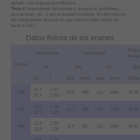
aislado y sin ninguna otra influencia.
*Nota 2:
Dependiendo del montaje y accesorios (entrehierro,
asociaciones, etc...) que se puedan incorporar, el valor máximo
del campo puede alcanzar los que indica la tabla inferior de
hasta 13.8kG.
Datos físicos de los imanes
Produc
Remanencia
Coercitividad
energé
Calidad
Br
bHc
iHc
(Bx
kG
T
kOe
kA/m
kOe
kA/m
MGOe
11.7-
1.17-
N35
10.9
868
≥12
≥955
33-36
12.2
1.201
12.2-
1.22-
N38
11.3
899
≥12
≥955
36-39
12.5
1.25
12.5-
1.25-
N40
11.4
907
≥12
≥955
38-41
12.8
1.28