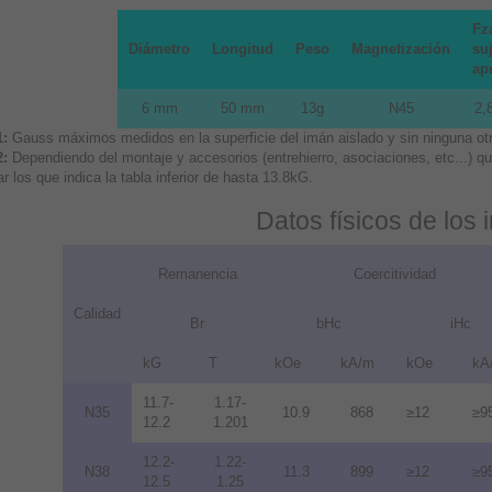
Fz
Diámetro
Longitud
Peso
Magnetización
suj
ap
6 mm
50 mm
13g
N45
2,
1:
Gauss máximos medidos en la superficie del imán aislado y sin ninguna otra
2:
Dependiendo del montaje y accesorios (entrehierro, asociaciones, etc...) 
r los que indica la tabla inferior de hasta 13.8kG.
Datos físicos de los
Remanencia
Coercitividad
Calidad
Br
bHc
iHc
kG
T
kOe
kA/m
kOe
kA
11.7-
1.17-
N35
10.9
868
≥12
≥9
12.2
1.201
12.2-
1.22-
N38
11.3
899
≥12
≥9
12.5
1.25