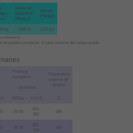
a.
Gauss en
Gauss:
ecc.:
superficie:
(*Nota2)
rox
(*Nota 1)
80 Kg
5460 G
13.8 kG
 influencia.
que se puedan incorporar, el valor máximo del campo puede
 imanes
Producto
Temperatura
energético
máxima de
empleo
(BxH)max
/m
MGOe
kJ/m3
°C
263-
55
33-36
≤80
287
287-
55
36-39
≤80
310