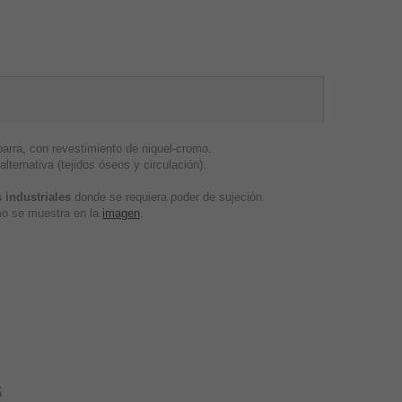
rra, con revestimiento de niquel-cromo.
lternativa (tejidos óseos y circulación).
 industriales
donde se requiera poder de sujeción.
omo se muestra en la
imagen
.
s