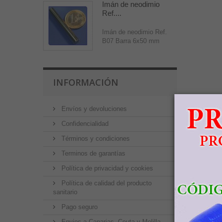
Imán de neodimio
Ref....
Imán de neodimio Ref.
B07 Barra 6x50 mm
INFORMACIÓN
Envíos y devoluciones
Confidencialidad
Términos y condiciones
Terminos de garantías
Política de privacidad y cookies
Política de calidad del producto
sanitario
Pago seguro
Envios a Canarias, Ceuta y Melilla