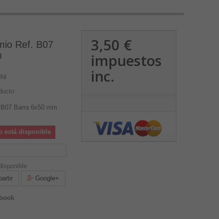
3,50 €
mio Ref. B07
m
impuestos
inc.
NI
ducto
. B07 Barra 6x50 mm
o está disponible
isponible
rtir
Google+
ebook