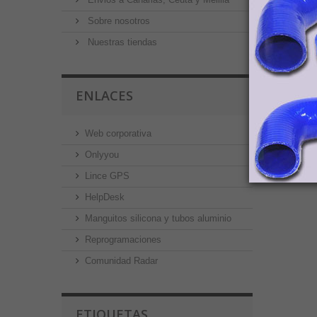
Sobre nosotros
Nuestras tiendas
ENLACES
Web corporativa
Onlyyou
Lince GPS
HelpDesk
Manguitos silicona y tubos aluminio
Reprogramaciones
Comunidad Radar
ETIQUETAS