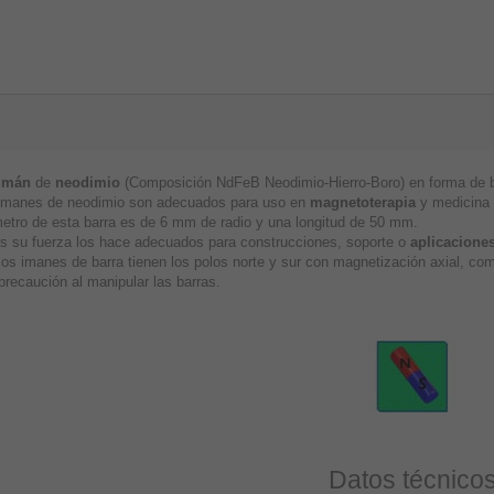
imán
de
neodimio
(Composición NdFeB Neodimio-Hierro-Boro) en forma de ba
imanes de neodimio son adecuados para uso en
magnetoterapia
y medicina a
metro de esta barra es de 6 mm de radio y una longitud de 50 mm.
 su fuerza los hace adecuados para construcciones, soporte o
aplicaciones
los imanes de barra tienen los polos norte y sur con magnetización axial, c
precaución al manipular las barras.
Datos técnico