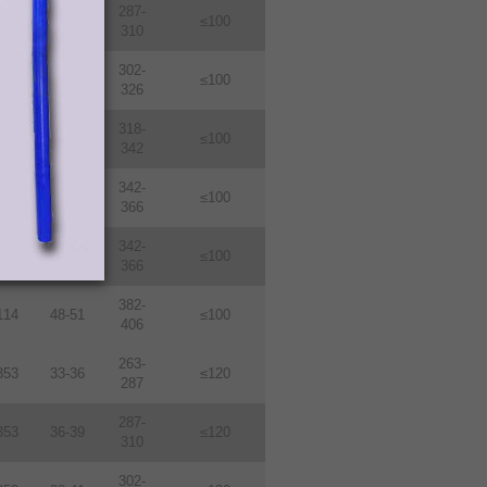
287-
114
36-39
≤100
310
302-
114
38-410
≤100
326
318-
114
40-43
≤100
342
342-
114
43-46
≤100
366
342-
114
46-49
≤100
366
382-
114
48-51
≤100
406
263-
353
33-36
≤120
287
287-
353
36-39
≤120
310
302-