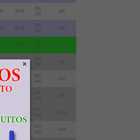
302-
55
38-41
≤80
326
318-
55
40-43
≤80
342
342-
55
43-46
≤80
366
366-
×
55
46-49
≤80
390
382-
76
48-51
≤60
406
398-
76
50-53
≤60
422
247-
114
31-33
≤100
263
263-
114
33-36
≤100
287