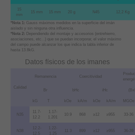
15
15 mm
15 mm
20 g
N45
12,2 Kg
mm
*Nota 1:
Gauss máximos medidos en la superficie del imán
aislado y sin ninguna otra influencia.
*Nota 2:
Dependiendo del montaje y accesorios (entrehierro,
asociaciones, etc...) que se puedan incorporar, el valor máximo
del campo puede alcanzar los que indica la tabla inferior de
hasta 13.8kG.
Datos físicos de los imanes
Produc
Remanencia
Coercitividad
energé
Calidad
Br
bHc
iHc
(Bx
kG
T
kOe
kA/m
kOe
kA/m
MGOe
11.7-
1.17-
N35
10.9
868
≥12
≥955
33-36
12.2
1.201
12.2-
1.22-
N38
11.3
899
≥12
≥955
36-39
12.5
1.25