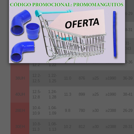
13.8
1.38
10.2-
1.02-
28UH
9.6
764
≥25
≥1990
26-29
10.8
1.08
10.8-
1.08-
30UH
10.2
812
≥25
≥1990
28-31
11.3
1.13
11.3-
1.13-
31-
33UH
10.7
852
≥25
≥1990
11.7
1.17
343
11.8-
1.18-
35UH
10.8
860
≥25
≥1990
33-36
12.2
1.22
12.2-
1.22-
38UH
11.0
876
≥25
≥1990
36-39
12.5
1.25
12.5-
1.24-
40UH
11.3
899
≥25
≥1990
38-41
12.8
1.28
10.4-
1.04-
28EH
9.8
780
≥30
≥2388
26-29
10.9
1.09
10.8-
1.08-
30EH
10.2
812
≥30
≥2388
28-31
11.3
1.13