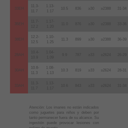
11.3-
1.13-
33EH
10.5
836
≥30
≥2388
31-34
11.7
1.17
11.7-
1.17-
35EH
11.0
876
≥30
≥2388
33-36
12.2
1.20
12.2-
1.10-
38EH
11.3
899
≥30
≥2388
36-39
12.5
1.25
10.4-
1.04-
28AH
9.9
787
≥33
≥2624
26-29
10.9
1.09
10.8-
1.08-
30AH
10.3
819
≥33
≥2624
28-31
11.3
1.13
11.3-
1.13-
33AH
10.6
843
≥33
≥2624
31-34
11.7
1.17
Atención:
Los imanes no están indicados
como juguetes para niños y deben por
tanto permanecer fuera de su alcance. Su
ingestión puede provocar lesiones con
peligro de muerte.