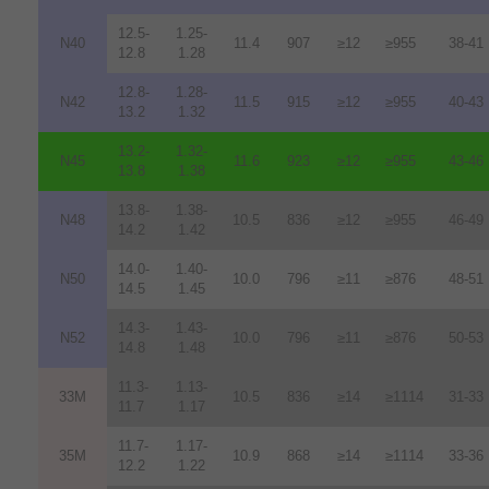
12.5-
1.25-
N40
11.4
907
≥12
≥955
38-41
12.8
1.28
12.8-
1.28-
N42
11.5
915
≥12
≥955
40-43
13.2
1.32
13.2-
1.32-
N45
11.6
923
≥12
≥955
43-46
13.8
1.38
13.8-
1.38-
N48
10.5
836
≥12
≥955
46-49
14.2
1.42
14.0-
1.40-
N50
10.0
796
≥11
≥876
48-51
14.5
1.45
14.3-
1.43-
N52
10.0
796
≥11
≥876
50-53
14.8
1.48
11.3-
1.13-
33M
10.5
836
≥14
≥1114
31-33
11.7
1.17
11.7-
1.17-
35M
10.9
868
≥14
≥1114
33-36
12.2
1.22