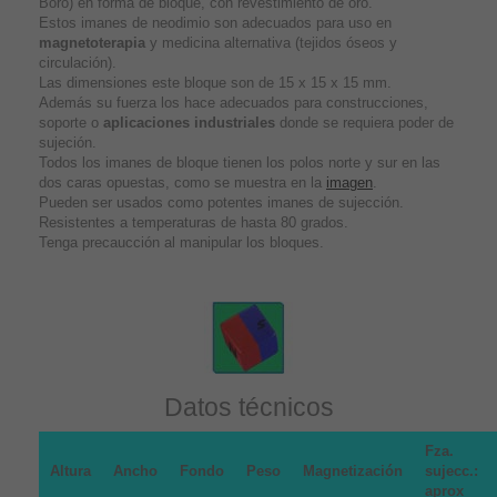
Boro) en forma de bloque, con revestimiento de oro.
Estos imanes de neodimio son adecuados para uso en
magnetoterapia
y medicina alternativa (tejidos óseos y
circulación).
Las dimensiones este bloque son de 15 x 15 x 15 mm.
Además su fuerza los hace adecuados para construcciones,
soporte o
aplicaciones industriales
donde se requiera poder de
sujeción.
Todos los imanes de bloque tienen los polos norte y sur en las
dos caras opuestas, como se muestra en la
imagen
.
Pueden ser usados como potentes imanes de sujección.
Resistentes a temperaturas de hasta 80 grados.
Tenga precaucción al manipular los bloques.
Datos técnicos
Fza.
Altura
Ancho
Fondo
Peso
Magnetización
sujecc.:
aprox