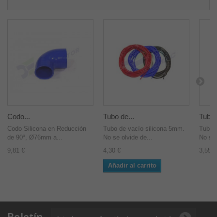
Codo...
Tubo de...
Tubo 
Codo Silicona en Reducción
Tubo de vacío silicona 5mm.
Tubo 
de 90º, Ø76mm a...
No se olvide de...
No se 
9,81 €
4,30 €
3,55 €
Añadir al carrito