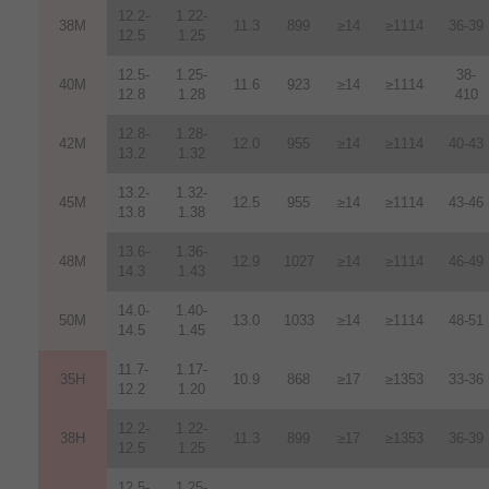
12.2-
1.22-
38M
11.3
899
≥14
≥1114
36-39
12.5
1.25
12.5-
1.25-
38-
40M
11.6
923
≥14
≥1114
12.8
1.28
410
12.8-
1.28-
42M
12.0
955
≥14
≥1114
40-43
13.2
1.32
13.2-
1.32-
45M
12.5
955
≥14
≥1114
43-46
13.8
1.38
13.6-
1.36-
48M
12.9
1027
≥14
≥1114
46-49
14.3
1.43
14.0-
1.40-
50M
13.0
1033
≥14
≥1114
48-51
14.5
1.45
11.7-
1.17-
35H
10.9
868
≥17
≥1353
33-36
12.2
1.20
12.2-
1.22-
38H
11.3
899
≥17
≥1353
36-39
12.5
1.25
12.5-
1.25-