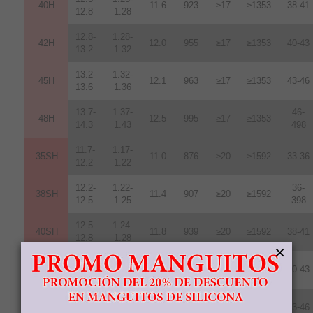
40H
11.6
923
≥17
≥1353
38-41
12.8
1.28
12.8-
1.28-
42H
12
.
0
955
≥17
≥1353
40-43
13.2
1.32
13.2-
1.32-
45H
12.1
963
≥17
≥1353
43-46
13.6
1.36
13.7-
1.37-
46-
48H
12.5
995
≥17
≥1353
14.3
1.43
498
11.7-
1.17-
35SH
11.0
876
≥20
≥1592
33-36
12.2
1.22
12.2-
1.22-
36-
38SH
11.4
907
≥20
≥1592
12.5
1.25
398
12.5-
1.24-
40SH
11.8
939
≥20
≥1592
38-41
12.8
1.28
×
12.8-
1.289-
42SH
12.4
987
≥20
≥1592
40-43
13.2
1.32
13.2-
1.32-
45SH
12.6
1003
≥20
≥1592
43-46