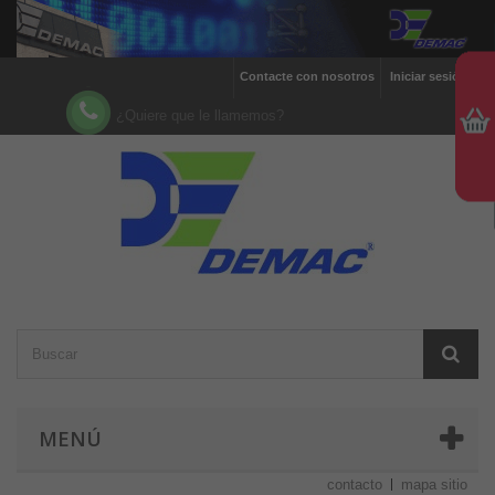
Contacte con nosotros
Iniciar sesión
¿Quiere que le llamemos?
MENÚ
contacto
mapa sitio