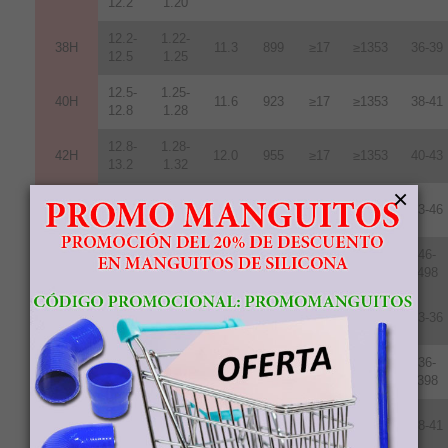
12.2
1.20
12.2-
1.22-
38H
11.3
899
≥17
≥1353
36-39
12.5
1.25
12.5-
1.25-
40H
11.6
923
≥17
≥1353
38-41
12.8
1.28
12.8-
1.28-
42H
12
.
0
955
≥17
≥1353
40-43
13.2
1.32
×
13.2-
1.32-
45H
12.1
963
≥17
≥1353
43-46
13.6
1.36
13.7-
1.37-
46-
48H
12.5
995
≥17
≥1353
14.3
1.43
498
11.7-
1.17-
35SH
11.0
876
≥20
≥1592
33-36
12.2
1.22
12.2-
1.22-
36-
38SH
11.4
907
≥20
≥1592
12.5
1.25
398
12.5-
1.24-
40SH
11.8
939
≥20
≥1592
38-41
12.8
1.28