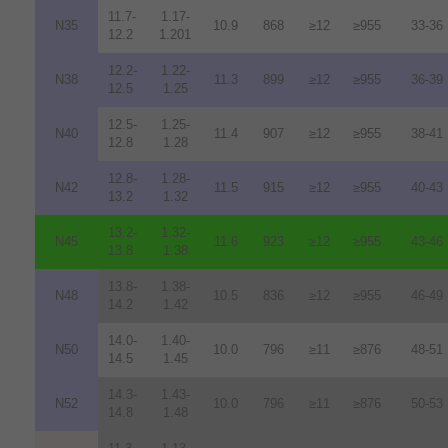
11.7-
1.17-
N35
10.9
868
≥12
≥955
33-36
12.2
1.201
12.2-
1.22-
N38
11.3
899
≥12
≥955
36-39
12.5
1.25
12.5-
1.25-
N40
11.4
907
≥12
≥955
38-41
12.8
1.28
12.8-
1.28-
N42
11.5
915
≥12
≥955
40-43
13.2
1.32
13.2-
1.32-
N45
11.6
923
≥12
≥955
43-46
13.8
1.38
13.8-
1.38-
N48
10.5
836
≥12
≥955
46-49
14.2
1.42
14.0-
1.40-
N50
10.0
796
≥11
≥876
48-51
14.5
1.45
14.3-
1.43-
N52
10.0
796
≥11
≥876
50-53
14.8
1.48