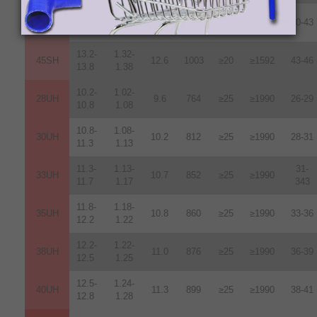
12.8-
1.289-
42SH
12.4
987
≥20
≥1592
40-43
13.2
1.32
13.2-
1.32-
45SH
12.6
1003
≥20
≥1592
43-46
13.8
1.38
10.2-
1.02-
28UH
9.6
764
≥25
≥1990
26-29
10.8
1.08
10.8-
1.08-
30UH
10.2
812
≥25
≥1990
28-31
11.3
1.13
11.3-
1.13-
31-
33UH
10.7
852
≥25
≥1990
11.7
1.17
343
11.8-
1.18-
35UH
10.8
860
≥25
≥1990
33-36
12.2
1.22
12.2-
1.22-
38UH
11.0
876
≥25
≥1990
36-39
12.5
1.25
12.5-
1.24-
40UH
11.3
899
≥25
≥1990
38-41
12.8
1.28