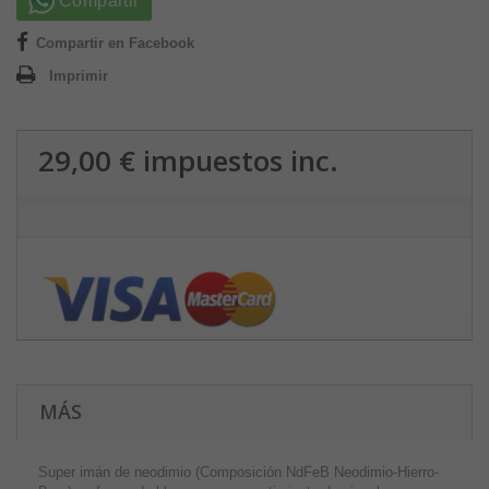
Compartir
Compartir en Facebook
Imprimir
29,00 €
impuestos inc.
MÁS
Super imán de neodimio (Composición NdFeB Neodimio-Hierro-