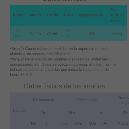
Fza.
Altura
Ancho
Fondo
Peso
Magnetización
sujecc.:
aprox
40
240
40 mm
20 mm
N45
70 kg
mm
g
*Nota 1:
Gauss máximos medidos en la superficie del imán
aislado y sin ninguna otra influencia.
*Nota 2:
Dependiendo del montaje y accesorios (entrehierro,
asociaciones, etc...) que se puedan incorporar, el valor máximo
del campo puede alcanzar los que indica la tabla inferior de
hasta 13.8kG.
Datos físicos de los imanes
Produc
Remanencia
Coercitividad
energé
Calidad
Br
bHc
iHc
(Bx
kG
T
kOe
kA/m
kOe
kA/m
MGOe