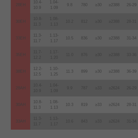
10.4-
1.04-
28EH
9.8
780
≥30
≥2388
26-29
10.9
1.09
10.8-
1.08-
30EH
10.2
812
≥30
≥2388
28-31
11.3
1.13
11.3-
1.13-
33EH
10.5
836
≥30
≥2388
31-34
11.7
1.17
11.7-
1.17-
35EH
11.0
876
≥30
≥2388
33-36
12.2
1.20
12.2-
1.10-
38EH
11.3
899
≥30
≥2388
36-39
12.5
1.25
10.4-
1.04-
28AH
9.9
787
≥33
≥2624
26-29
10.9
1.09
10.8-
1.08-
30AH
10.3
819
≥33
≥2624
28-31
11.3
1.13
11.3-
1.13-
33AH
10.6
843
≥33
≥2624
31-34
11.7
1.17