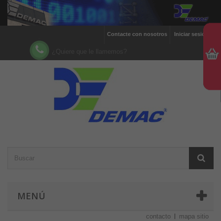
Contacte con nosotros
Iniciar sesión
¿Quiere que le llamemos?
MENÚ
contacto
mapa sitio