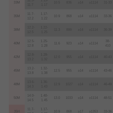
11.3-
1.13-
33M
10.5
836
≥14
≥1114
31-33
11.7
1.17
11.7-
1.17-
35M
10.9
868
≥14
≥1114
33-36
12.2
1.22
12.2-
1.22-
38M
11.3
899
≥14
≥1114
36-39
12.5
1.25
12.5-
1.25-
38-
40M
11.6
923
≥14
≥1114
12.8
1.28
410
12.8-
1.28-
42M
12.0
955
≥14
≥1114
40-43
13.2
1.32
13.2-
1.32-
45M
12.5
955
≥14
≥1114
43-46
13.8
1.38
13.6-
1.36-
48M
12.9
1027
≥14
≥1114
46-49
14.3
1.43
14.0-
1.40-
50M
13.0
1033
≥14
≥1114
48-51
14.5
1.45
11.7-
1.17-
35H
10.9
868
≥17
≥1353
33-36