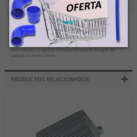
ENVIOS A CANARIAS, CEUTA Y MELILLA
Tienda Demac no cobra el IVA a los clientes de Canarias o
Ceuta y Melilla. Los clientes que realicen un pedido en Tienda
Demac con envíos a Canarias, Ceuta o Melilla deberán abonar el
precio del producto/s, sin impuestos, y luego proceder a enviar
ellos mismos su servicio de transporte para la recogida del
paquete en tienda Demac.
PRODUCTOS RELACIONADOS