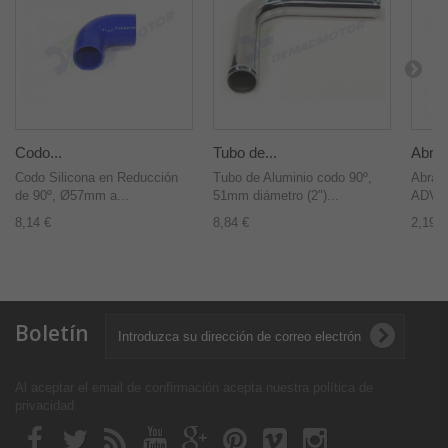
Codo...
Tubo de...
Abraz
Codo Silicona en Reducción
Tubo de Aluminio codo 90º,
Abraz
de 90º, Ø57mm a...
51mm diámetro (2")...
ADVE
8,14 €
8,84 €
2,19 €
Boletín
Al aceptar el email de confirmación acepta nuestra política de
privacidad
.