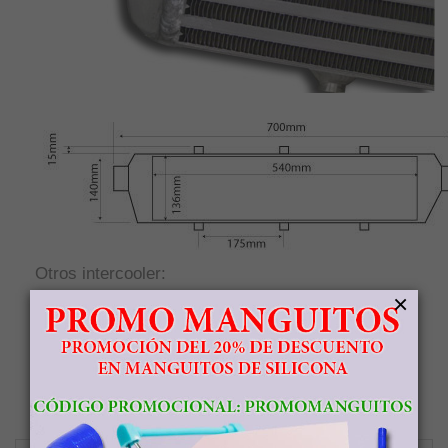
Otros intercooler:
×
Intercooler frontal FMIC universal 630x300x76
Intercooler frontal FMIC Universal 700x180x65
Intercooler frontal FMIC universal 780x300x76
Intercooler frontal FMIC Universal 790x300x76
Intercooler frontal FMIC universal 880x300x76
Intercooler frontal FMIC universal 700x140x65 (bocas 51mm)