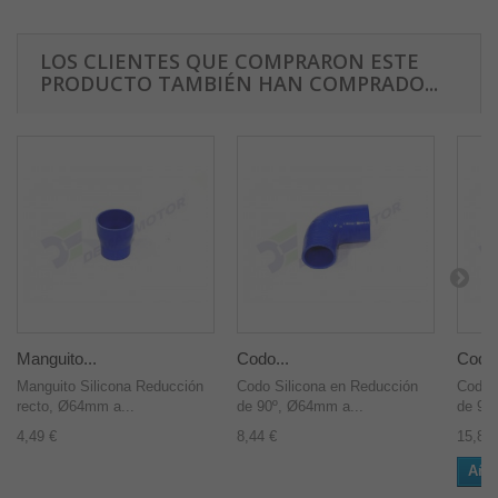
LOS CLIENTES QUE COMPRARON ESTE
PRODUCTO TAMBIÉN HAN COMPRADO...
Manguito...
Codo...
Codo.
Manguito Silicona Reducción
Codo Silicona en Reducción
Codo 
recto, Ø64mm a...
de 90º, Ø64mm a...
de 90
4,49 €
8,44 €
15,89 
Añad