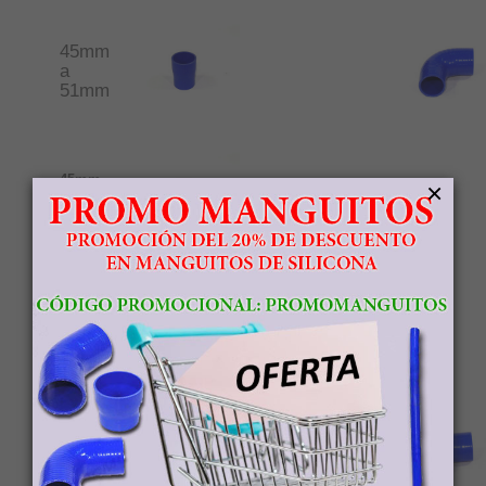
45mm
a
51mm
45mm
×
a
57mm
45mm
a
64mm
51mm
a
57mm