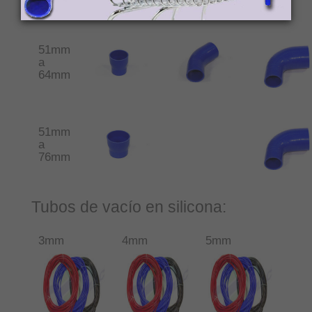
51mm
a
64mm
51mm
a
76mm
Tubos de vacío en silicona:
3mm
4mm
5mm