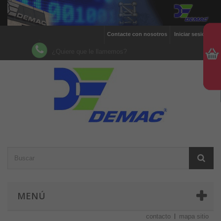
Contacte con nosotros
Iniciar sesión
¿Quiere que le llamemos?
MENÚ
contacto
mapa sitio