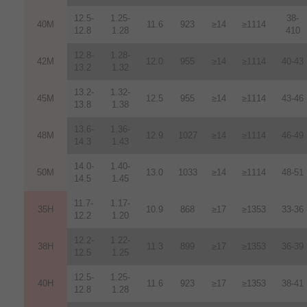
12.5-
1.25-
38-
40M
11.6
923
≥14
≥1114
12.8
1.28
410
12.8-
1.28-
42M
12.0
955
≥14
≥1114
40-43
13.2
1.32
13.2-
1.32-
45M
12.5
955
≥14
≥1114
43-46
13.8
1.38
13.6-
1.36-
48M
12.9
1027
≥14
≥1114
46-49
14.3
1.43
14.0-
1.40-
50M
13.0
1033
≥14
≥1114
48-51
14.5
1.45
11.7-
1.17-
35H
10.9
868
≥17
≥1353
33-36
12.2
1.20
12.2-
1.22-
38H
11.3
899
≥17
≥1353
36-39
12.5
1.25
12.5-
1.25-
40H
11.6
923
≥17
≥1353
38-41
12.8
1.28