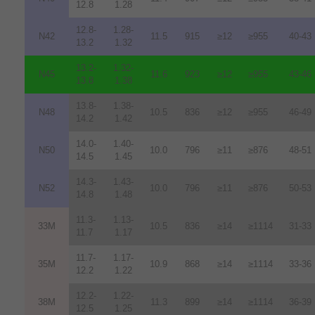
12.8
1.28
12.8-
1.28-
N42
11.5
915
≥12
≥955
40-43
13.2
1.32
13.2-
1.32-
N45
11.6
923
≥12
≥955
43-46
13.8
1.38
13.8-
1.38-
N48
10.5
836
≥12
≥955
46-49
14.2
1.42
14.0-
1.40-
N50
10.0
796
≥11
≥876
48-51
14.5
1.45
14.3-
1.43-
N52
10.0
796
≥11
≥876
50-53
14.8
1.48
11.3-
1.13-
33M
10.5
836
≥14
≥1114
31-33
11.7
1.17
11.7-
1.17-
35M
10.9
868
≥14
≥1114
33-36
12.2
1.22
12.2-
1.22-
38M
11.3
899
≥14
≥1114
36-39
12.5
1.25