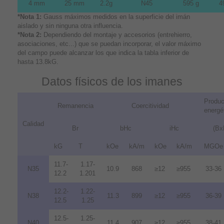
4 mm
25 mm
2.2g
N45
595 g
4
*Nota 1:
Gauss máximos medidos en la superficie del imán
aislado y sin ninguna otra influencia.
*Nota 2:
Dependiendo del montaje y accesorios (entrehierro,
asociaciones, etc...) que se puedan incorporar, el valor máximo
del campo puede alcanzar los que indica la tabla inferior de
hasta 13.8kG.
Datos físicos de los imanes
Produc
Remanencia
Coercitividad
energé
Calidad
Br
bHc
iHc
(Bx
kG
T
kOe
kA/m
kOe
kA/m
MGOe
11.7-
1.17-
N35
10.9
868
≥12
≥955
33-36
12.2
1.201
12.2-
1.22-
N38
11.3
899
≥12
≥955
36-39
12.5
1.25
12.5-
1.25-
N40
11.4
907
≥12
≥955
38-41