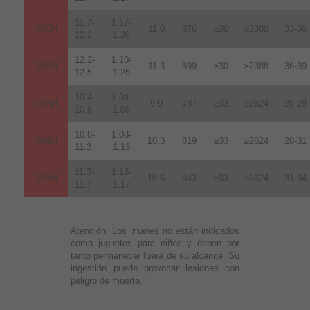
11.7-
1.17-
35EH
11.0
876
≥30
≥2388
33-36
12.2
1.20
12.2-
1.10-
38EH
11.3
899
≥30
≥2388
36-39
12.5
1.25
10.4-
1.04-
28AH
9.9
787
≥33
≥2624
26-29
10.9
1.09
10.8-
1.08-
30AH
10.3
819
≥33
≥2624
28-31
11.3
1.13
11.3-
1.13-
33AH
10.6
843
≥33
≥2624
31-34
11.7
1.17
Atención:
Los imanes no están indicados
como juguetes para niños y deben por
tanto permanecer fuera de su alcance. Su
ingestión puede provocar lesiones con
peligro de muerte.