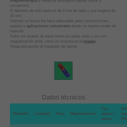
magnetoterapia
y medicina alternativa (tejidos óseos y
circulación).
El diámetro de esta barra es de 4 mm de radio y una longitud de
25 mm.
Además su fuerza los hace adecuados para construcciones,
soporte o
aplicaciones industriales
donde se requiera poder de
sujeción.
Todos los imanes de barra tienen los polos norte y sur con
magnetización axial, como se muestra en la
imagen
.
Tenga precaución al manipular las barras.
Datos técnicos
Fza.
Gau
Diámetro
Longitud
Peso
Magnetización
sujecc.:
sup
aprox
(*N