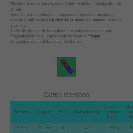
El diámetro de esta barra es de 6 mm de radio y una longitud de
15 mm.
Además su fuerza los hace adecuados para construcciones,
soporte o
aplicaciones industriales
donde se requiera poder de
sujeción.
Todos los imanes de barra tienen los polos norte y sur con
magnetización axial, como se muestra en la
imagen
.
Tenga precaución al manipular las barras.
Datos técnicos
Fza.
Gau
Diámetro
Longitud
Peso
Magnetización
sujecc.:
sup
aprox
(*N
6 mm
15 mm
3g
N45
1,5 Kg
5