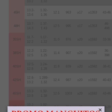
13.2
1.32
13.2-
1.32-
45H
12.1
963
≥17
≥1353
43-46
13.6
1.36
13.7-
1.37-
46-
48H
12.5
995
≥17
≥1353
14.3
1.43
498
11.7-
1.17-
35SH
11.0
876
≥20
≥1592
33-36
12.2
1.22
12.2-
1.22-
36-
38SH
11.4
907
≥20
≥1592
12.5
1.25
398
12.5-
1.24-
40SH
11.8
939
≥20
≥1592
38-41
12.8
1.28
12.8-
1.289-
42SH
12.4
987
≥20
≥1592
40-43
13.2
1.32
13.2-
1.32-
45SH
12.6
1003
≥20
≥1592
43-46
13.8
1.38
10.2-
1.02-
28UH
9.6
764
≥25
≥1990
26-29
×
10.8
1.08