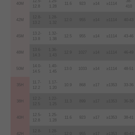
12.5-
1.25-
38-
40M
11.6
923
≥14
≥1114
12.8
1.28
410
12.8-
1.28-
42M
12.0
955
≥14
≥1114
40-43
13.2
1.32
13.2-
1.32-
45M
12.5
955
≥14
≥1114
43-46
13.8
1.38
13.6-
1.36-
48M
12.9
1027
≥14
≥1114
46-49
14.3
1.43
14.0-
1.40-
50M
13.0
1033
≥14
≥1114
48-51
14.5
1.45
11.7-
1.17-
35H
10.9
868
≥17
≥1353
33-36
12.2
1.20
12.2-
1.22-
38H
11.3
899
≥17
≥1353
36-39
12.5
1.25
12.5-
1.25-
40H
11.6
923
≥17
≥1353
38-41
12.8
1.28
12.8-
1.28-
42H
12
.
0
955
≥17
≥1353
40-43