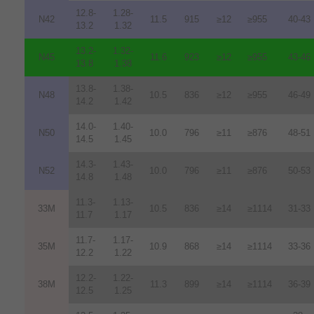
12.8-
1.28-
N42
11.5
915
≥12
≥955
40-43
13.2
1.32
13.2-
1.32-
N45
11.6
923
≥12
≥955
43-46
13.8
1.38
13.8-
1.38-
N48
10.5
836
≥12
≥955
46-49
14.2
1.42
14.0-
1.40-
N50
10.0
796
≥11
≥876
48-51
14.5
1.45
14.3-
1.43-
N52
10.0
796
≥11
≥876
50-53
14.8
1.48
11.3-
1.13-
33M
10.5
836
≥14
≥1114
31-33
11.7
1.17
11.7-
1.17-
35M
10.9
868
≥14
≥1114
33-36
12.2
1.22
12.2-
1.22-
38M
11.3
899
≥14
≥1114
36-39
12.5
1.25