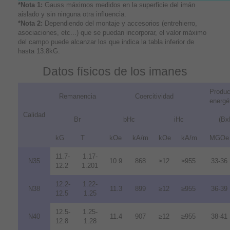
*Nota 1:
Gauss máximos medidos en la superficie del imán
aislado y sin ninguna otra influencia.
*Nota 2:
Dependiendo del montaje y accesorios (entrehierro,
asociaciones, etc...) que se puedan incorporar, el valor máximo
del campo puede alcanzar los que indica la tabla inferior de
hasta 13.8kG.
Datos físicos de los imanes
Produc
Remanencia
Coercitividad
energé
Calidad
Br
bHc
iHc
(Bx
kG
T
kOe
kA/m
kOe
kA/m
MGOe
11.7-
1.17-
N35
10.9
868
≥12
≥955
33-36
12.2
1.201
12.2-
1.22-
N38
11.3
899
≥12
≥955
36-39
12.5
1.25
12.5-
1.25-
N40
11.4
907
≥12
≥955
38-41
12.8
1.28