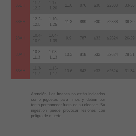
11.7-
1.17-
35EH
11.0
876
≥30
≥2388
33-36
12.2
1.20
12.2-
1.10-
38EH
11.3
899
≥30
≥2388
36-39
12.5
1.25
10.4-
1.04-
28AH
9.9
787
≥33
≥2624
26-29
10.9
1.09
10.8-
1.08-
30AH
10.3
819
≥33
≥2624
28-31
11.3
1.13
11.3-
1.13-
33AH
10.6
843
≥33
≥2624
31-34
11.7
1.17
Atención:
Los imanes no están indicados
como juguetes para niños y deben por
tanto permanecer fuera de su alcance. Su
ingestión puede provocar lesiones con
peligro de muerte.