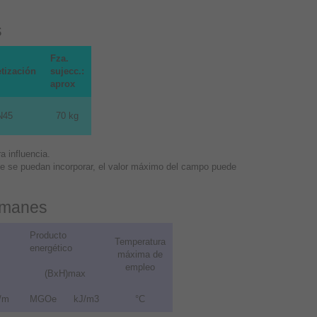
s
Fza.
tización
sujecc.:
aprox
N45
70 kg
 influencia.
que se puedan incorporar, el valor máximo del campo puede
 imanes
Producto
Temperatura
energético
máxima de
empleo
(BxH)max
/m
MGOe
kJ/m3
°C