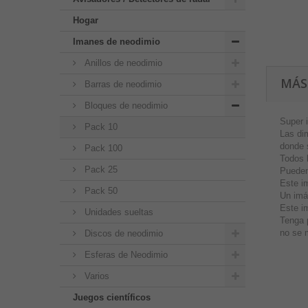
Hogar
Imanes de neodimio
Anillos de neodimio
MÁS
Barras de neodimio
Bloques de neodimio
Super 
Pack 10
Las di
donde 
Pack 100
Todos 
Pack 25
Pueden
Este i
Pack 50
Un imá
Este im
Unidades sueltas
Tenga 
no se 
Discos de neodimio
Esferas de Neodimio
Varios
Juegos científicos