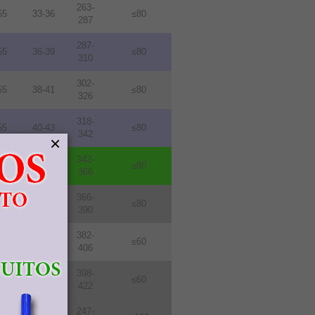
263-
55
33-36
≤80
287
287-
55
36-39
≤80
310
302-
55
38-41
≤80
326
318-
55
40-43
≤80
342
×
342-
55
43-46
≤80
366
366-
55
46-49
≤80
390
382-
76
48-51
≤60
406
398-
76
50-53
≤60
422
247-