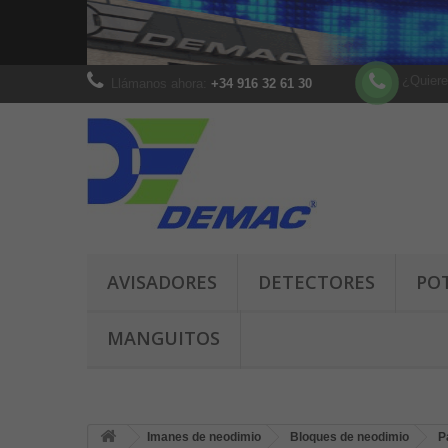
¿Quiere
Llámanos ahora:
+34 916 32 61 30
AVISADORES
DETECTORES
PO
MANGUITOS
Imanes de neodimio
Bloques de neodimio
P