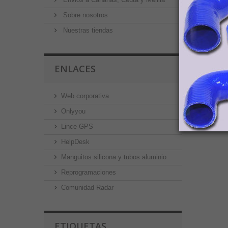
Sobre nosotros
Nuestras tiendas
ENLACES
Web corporativa
Onlyyou
Lince GPS
HelpDesk
Manguitos silicona y tubos aluminio
Reprogramaciones
Comunidad Radar
ETIQUETAS