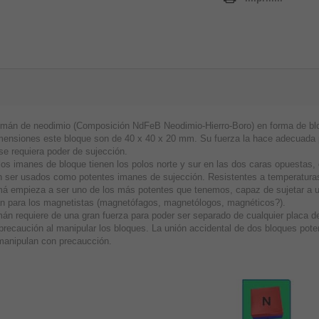
imán de neodimio (Composición NdFeB Neodimio-Hierro-Boro) en forma de blo
mensiones este bloque son de 40 x 40 x 20 mm. Su fuerza la hace adecuada pa
se requiera poder de sujección.
los imanes de bloque tienen los polos norte y sur en las dos caras opuestas
 ser usados como potentes imanes de sujección. Resistentes a temperaturas
má empieza a ser uno de los más potentes que tenemos, capaz de sujetar a 
n para los magnetistas (magnetófagos, magnetólogos, magnéticos?).
án requiere de una gran fuerza para poder ser separado de cualquier placa de
precaución al manipular los bloques. La unión accidental de dos bloques pot
manipulan con precaucción.