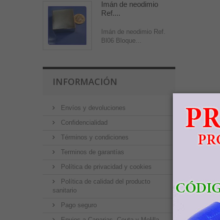
Imán de neodimio
Ref....
Imán de neodimio Ref.
Bl06 Bloque...
INFORMACIÓN
Envíos y devoluciones
Confidencialidad
Términos y condiciones
Terminos de garantías
Política de privacidad y cookies
Política de calidad del producto
sanitario
Pago seguro
Envios a Canarias, Ceuta y Melilla