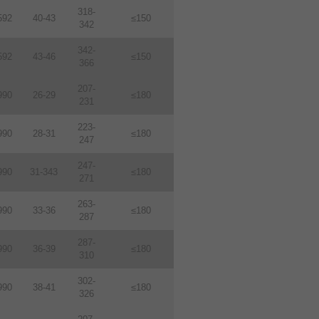
318-
592
40-43
≤150
342
342-
592
43-46
≤150
366
207-
990
26-29
≤180
231
223-
990
28-31
≤180
247
247-
990
31-343
≤180
271
263-
990
33-36
≤180
287
287-
990
36-39
≤180
310
302-
990
38-41
≤180
326