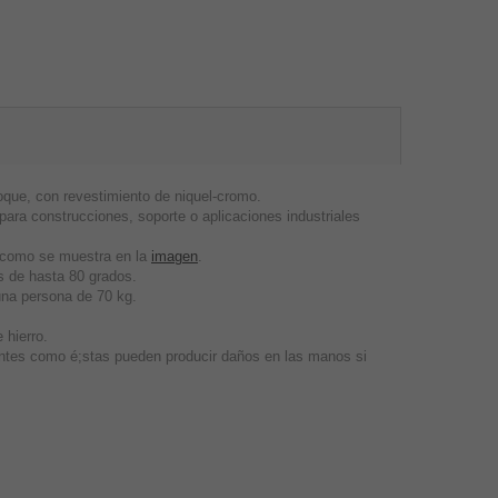
que, con revestimiento de niquel-cromo.
ra construcciones, soporte o aplicaciones industriales
, como se muestra en la
imagen
.
 de hasta 80 grados.
una persona de 70 kg.
 hierro.
entes como é;stas pueden producir daños en las manos si