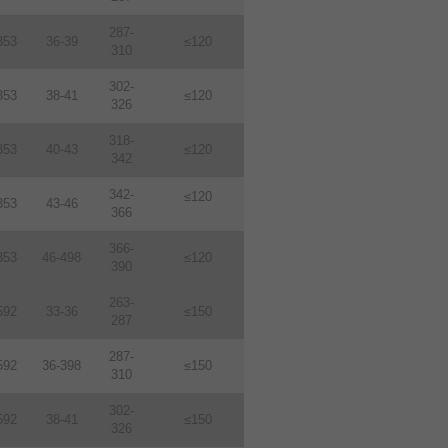
287-
353
36-39
≤120
310
302-
353
38-41
≤120
326
318-
353
40-43
≤120
342
342-
≤120
353
43-46
366
366-
353
46-498
≤120
390
263-
592
33-36
≤150
287
287-
592
36-398
≤150
310
302-
592
38-41
≤150
326