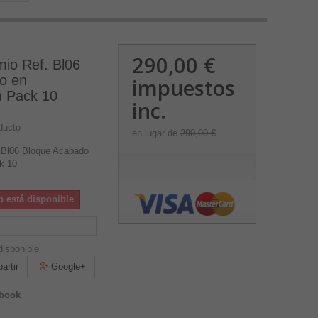
290,00 €
io Ref. Bl06
o en
impuestos
 Pack 10
inc.
ducto
en lugar de
290,00 €
 Bl06 Bloque Acabado
k 10
o está disponible
isponible
rtir
Google+
ebook