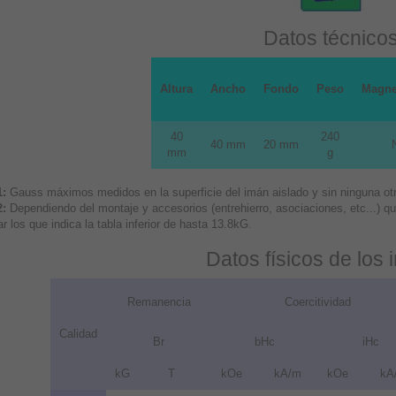
Datos técnico
Altura
Ancho
Fondo
Peso
Magne
40
240
40 mm
20 mm
mm
g
1:
Gauss máximos medidos en la superficie del imán aislado y sin ninguna otra
2:
Dependiendo del montaje y accesorios (entrehierro, asociaciones, etc...) 
r los que indica la tabla inferior de hasta 13.8kG.
Datos físicos de los
Remanencia
Coercitividad
Calidad
Br
bHc
iHc
kG
T
kOe
kA/m
kOe
kA