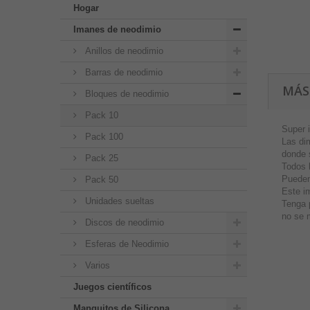
Hogar
Imanes de neodimio
Anillos de neodimio
Barras de neodimio
MÁS
Bloques de neodimio
Pack 10
Super 
Pack 100
Las di
donde 
Pack 25
Todos 
Pueden
Pack 50
Este i
Unidades sueltas
Tenga 
no se 
Discos de neodimio
Esferas de Neodimio
Varios
Juegos científicos
Manguitos de Silicona