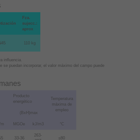
s
Fza.
tización
sujecc.:
aprox
N45
110 kg
 influencia.
que se puedan incorporar, el valor máximo del campo puede
 imanes
Producto
Temperatura
energético
máxima de
empleo
(BxH)max
/m
MGOe
kJ/m3
°C
263-
55
33-36
≤80