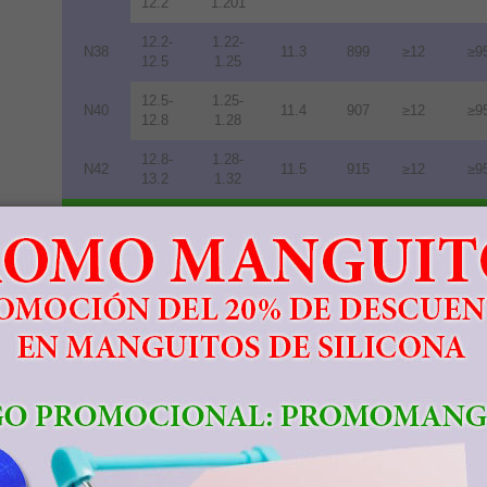
12.2
1.201
12.2-
1.22-
N38
11.3
899
≥12
≥9
12.5
1.25
12.5-
1.25-
N40
11.4
907
≥12
≥9
12.8
1.28
12.8-
1.28-
N42
11.5
915
≥12
≥9
13.2
1.32
13.2-
1.32-
N45
11.6
923
≥12
≥9
13.8
1.38
13.8-
1.38-
N48
10.5
836
≥12
≥9
14.2
1.42
14.0-
1.40-
N50
10.0
796
≥11
≥8
14.5
1.45
14.3-
1.43-
N52
10.0
796
≥11
≥8
14.8
1.48
11.3-
1.13-
33M
10.5
836
≥14
≥1
11.7
1.17