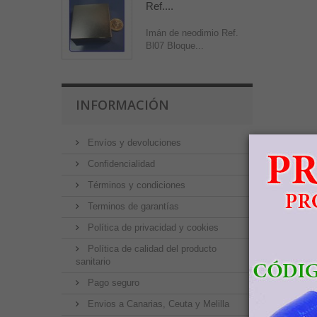
Ref....
Imán de neodimio Ref.
Bl07 Bloque...
INFORMACIÓN
Envíos y devoluciones
Confidencialidad
Términos y condiciones
Terminos de garantías
Política de privacidad y cookies
Política de calidad del producto
sanitario
Pago seguro
Envios a Canarias, Ceuta y Melilla