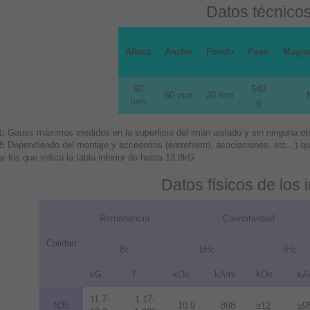
Datos técnico
Altura
Ancho
Fondo
Peso
Magne
60
540
60 mm
20 mm
mm
g
1:
Gauss máximos medidos en la superficie del imán aislado y sin ninguna otra
2:
Dependiendo del montaje y accesorios (entrehierro, asociaciones, etc...) 
r los que indica la tabla inferior de hasta 13.8kG.
Datos físicos de los
Remanencia
Coercitividad
Calidad
Br
bHc
iHc
kG
T
kOe
kA/m
kOe
kA
11.7-
1.17-
N35
10.9
868
≥12
≥9