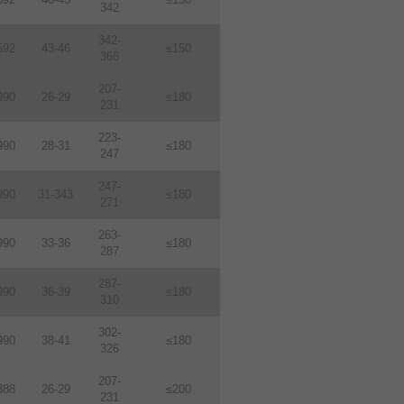
342
342-
592
43-46
≤150
366
207-
990
26-29
≤180
231
223-
990
28-31
≤180
247
247-
990
31-343
≤180
271
263-
990
33-36
≤180
287
287-
990
36-39
≤180
310
302-
990
38-41
≤180
326
207-
388
26-29
≤200
231