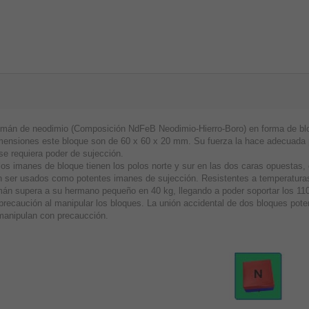
imán de neodimio (Composición NdFeB Neodimio-Hierro-Boro) en forma de blo
mensiones este bloque son de 60 x 60 x 20 mm. Su fuerza la hace adecuada pa
se requiera poder de sujección.
los imanes de bloque tienen los polos norte y sur en las dos caras opuestas
 ser usados como potentes imanes de sujección. Resistentes a temperaturas
mán supera a su hermano pequeño en 40 kg, llegando a poder soportar los 110
precaución al manipular los bloques. La unión accidental de dos bloques pot
manipulan con precaucción.