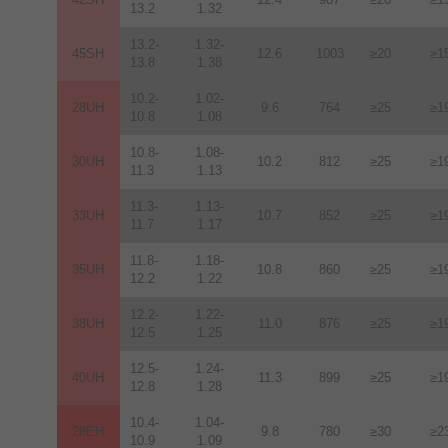
13.2
1.32
13.2-
1.32-
45SH
12.6
1003
≥20
≥1
13.8
1.38
10.2-
1.02-
28UH
9.6
764
≥25
≥1
10.8
1.08
10.8-
1.08-
30UH
10.2
812
≥25
≥1
11.3
1.13
11.3-
1.13-
33UH
10.7
852
≥25
≥1
11.7
1.17
11.8-
1.18-
35UH
10.8
860
≥25
≥1
12.2
1.22
12.2-
1.22-
38UH
11.0
876
≥25
≥1
12.5
1.25
12.5-
1.24-
40UH
11.3
899
≥25
≥1
12.8
1.28
10.4-
1.04-
28EH
9.8
780
≥30
≥2
10.9
1.09