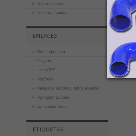
Sobre nosotros
Nuestras tiendas
ENLACES
Web corporativa
Onlyyou
Lince GPS
HelpDesk
Manguitos silicona y tubos aluminio
Reprogramaciones
Comunidad Radar
ETIQUETAS