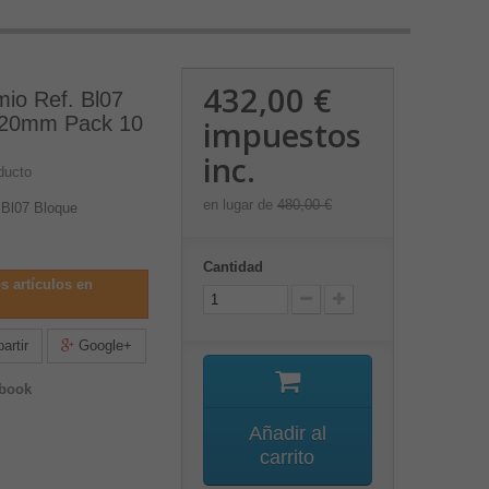
432,00 €
io Ref. Bl07
x20mm Pack 10
impuestos
inc.
ducto
en lugar de
480,00 €
 Bl07 Bloque
Cantidad
s artículos en
rtir
Google+
ebook
Añadir al
carrito