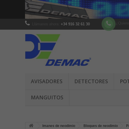
¿Quiere
Llámanos ahora:
+34 916 32 61 30
AVISADORES
DETECTORES
PO
MANGUITOS
Imanes de neodimio
Bloques de neodimio
P