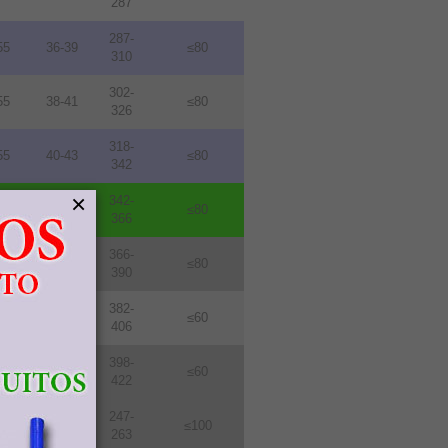
287
287-
55
36-39
≤80
310
302-
55
38-41
≤80
326
318-
55
40-43
≤80
342
×
342-
55
43-46
≤80
366
366-
55
46-49
≤80
390
382-
76
48-51
≤60
406
398-
76
50-53
≤60
422
247-
114
31-33
≤100
263