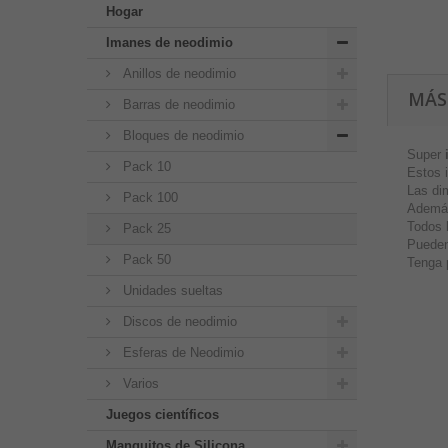
Hogar
Imanes de neodimio
Anillos de neodimio
MÁS
Barras de neodimio
Bloques de neodimio
Super
Pack 10
Estos 
Las di
Pack 100
Además
Todos 
Pack 25
Pueden
Pack 50
Tenga 
Unidades sueltas
Discos de neodimio
Esferas de Neodimio
Varios
Juegos científicos
Manguitos de Silicona