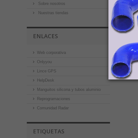
Sobre nosotros
Nuestras tiendas
ENLACES
Web corporativa
Onlyyou
Lince GPS
HelpDesk
Manguitos silicona y tubos aluminio
Reprogramaciones
Comunidad Radar
ETIQUETAS