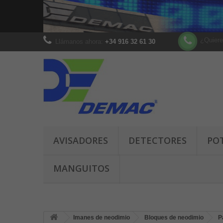
¿Quiere
Llámanos ahora:
+34 916 32 61 30
AVISADORES
DETECTORES
PO
MANGUITOS
Imanes de neodimio
Bloques de neodimio
P