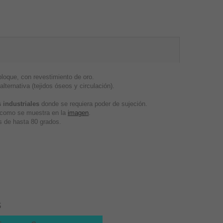
oque, con revestimiento de oro.
lternativa (tejidos óseos y circulación).
 industriales
donde se requiera poder de sujeción.
, como se muestra en la
imagen
.
 de hasta 80 grados.
s