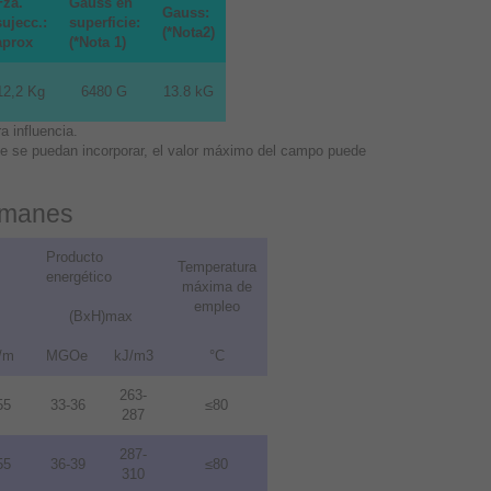
Fza.
Gauss en
Gauss:
sujecc.:
superficie:
(*Nota2)
aprox
(*Nota 1)
12,2 Kg
6480 G
13.8 kG
 influencia.
que se puedan incorporar, el valor máximo del campo puede
 imanes
Producto
Temperatura
energético
máxima de
empleo
(BxH)max
/m
MGOe
kJ/m3
°C
263-
55
33-36
≤80
287
287-
55
36-39
≤80
310