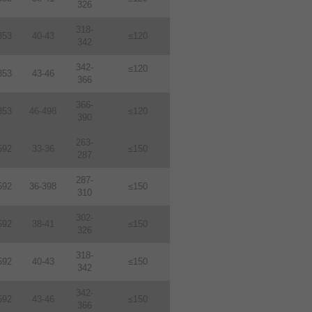
326
318-
353
40-43
≤120
342
342-
≤120
353
43-46
366
366-
353
46-498
≤120
390
263-
592
33-36
≤150
287
287-
592
36-398
≤150
310
302-
592
38-41
≤150
326
318-
592
40-43
≤150
342
342-
592
43-46
≤150
366