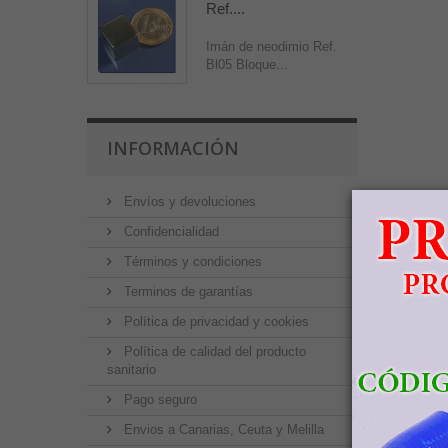
Ref....
Imán de neodimio Ref.
Bl05 Bloque...
INFORMACIÓN
Envíos y devoluciones
Confidencialidad
Términos y condiciones
Terminos de garantías
Política de privacidad y cookies
Política de calidad del producto
sanitario
Pago seguro
Envios a Canarias, Ceuta y Melilla