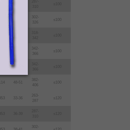
287-
114
36-39
≤100
310
302-
114
38-410
≤100
326
318-
114
40-43
≤100
342
342-
114
43-46
≤100
366
342-
114
46-49
≤100
366
382-
114
48-51
≤100
406
263-
353
33-36
≤120
287
287-
353
36-39
≤120
310
302-
353
38-41
≤120