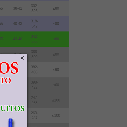
302-
55
38-41
≤80
326
318-
55
40-43
≤80
342
342-
55
43-46
≤80
366
366-
55
46-49
≤80
×
390
382-
76
48-51
≤60
406
398-
76
50-53
≤60
422
247-
114
31-33
≤100
263
263-
114
33-36
≤100
287