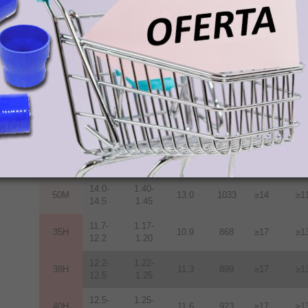
12.2-
1.22-
38M
11.3
899
≥14
≥1
12.5
1.25
12.5-
1.25-
40M
11.6
923
≥14
≥1
12.8
1.28
12.8-
1.28-
42M
12.0
955
≥14
≥1
13.2
1.32
13.2-
1.32-
45M
12.5
955
≥14
≥1
13.8
1.38
13.6-
1.36-
48M
12.9
1027
≥14
≥1
14.3
1.43
14.0-
1.40-
50M
13.0
1033
≥14
≥1
14.5
1.45
11.7-
1.17-
35H
10.9
868
≥17
≥1
12.2
1.20
12.2-
1.22-
38H
11.3
899
≥17
≥1
12.5
1.25
12.5-
1.25-
40H
11.6
923
≥17
≥1