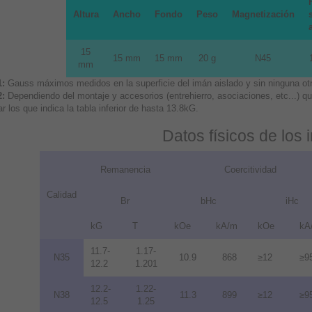
Altura
Ancho
Fondo
Peso
Magnetización
15
15 mm
15 mm
20 g
N45
mm
1:
Gauss máximos medidos en la superficie del imán aislado y sin ninguna otra
2:
Dependiendo del montaje y accesorios (entrehierro, asociaciones, etc...) 
r los que indica la tabla inferior de hasta 13.8kG.
Datos físicos de los
Remanencia
Coercitividad
Calidad
Br
bHc
iHc
kG
T
kOe
kA/m
kOe
kA
11.7-
1.17-
N35
10.9
868
≥12
≥9
12.2
1.201
12.2-
1.22-
N38
11.3
899
≥12
≥9
12.5
1.25