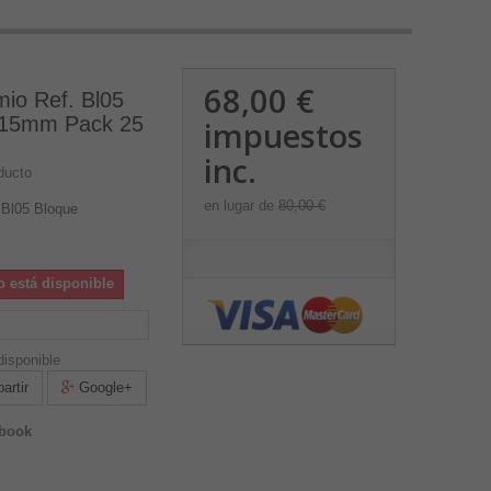
68,00 €
io Ref. Bl05
x15mm Pack 25
impuestos
inc.
ducto
en lugar de
80,00 €
 Bl05 Bloque
o está disponible
isponible
rtir
Google+
ebook