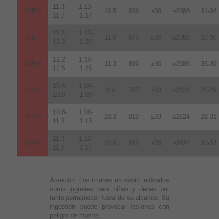
11.3-
1.13-
33EH
10.5
836
≥30
≥2388
31-34
11.7
1.17
11.7-
1.17-
35EH
11.0
876
≥30
≥2388
33-36
12.2
1.20
12.2-
1.10-
38EH
11.3
899
≥30
≥2388
36-39
12.5
1.25
10.4-
1.04-
28AH
9.9
787
≥33
≥2624
26-29
10.9
1.09
10.8-
1.08-
30AH
10.3
819
≥33
≥2624
28-31
11.3
1.13
11.3-
1.13-
33AH
10.6
843
≥33
≥2624
31-34
11.7
1.17
Atención:
Los imanes no están indicados
como juguetes para niños y deben por
tanto permanecer fuera de su alcance. Su
ingestión puede provocar lesiones con
peligro de muerte.