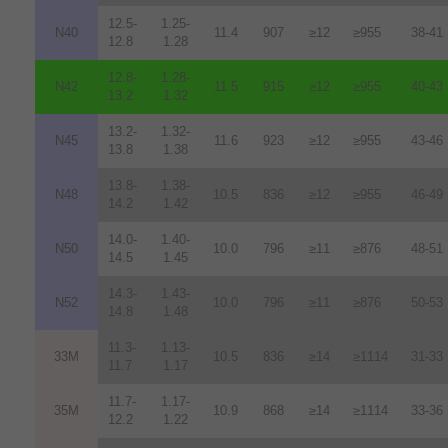
12.5-
1.25-
N40
11.4
907
≥12
≥955
38-41
12.8
1.28
12.8-
1.28-
N42
11.5
915
≥12
≥955
40-43
13.2
1.32
13.2-
1.32-
N45
11.6
923
≥12
≥955
43-46
13.8
1.38
13.8-
1.38-
N48
10.5
836
≥12
≥955
46-49
14.2
1.42
14.0-
1.40-
N50
10.0
796
≥11
≥876
48-51
14.5
1.45
14.3-
1.43-
N52
10.0
796
≥11
≥876
50-53
14.8
1.48
11.3-
1.13-
33M
10.5
836
≥14
≥1114
31-33
11.7
1.17
11.7-
1.17-
35M
10.9
868
≥14
≥1114
33-36
12.2
1.22