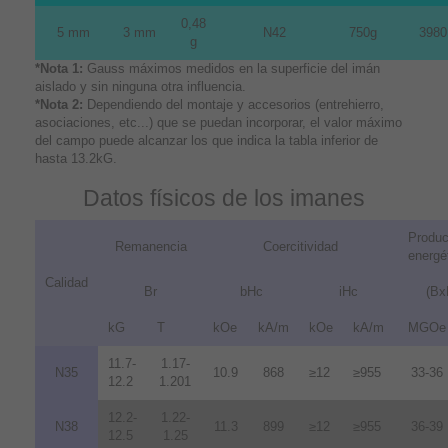
0,48
5 mm
3 mm
N42
750g
3980
g
*Nota 1:
Gauss máximos medidos en la superficie del imán
aislado y sin ninguna otra influencia.
*Nota 2:
Dependiendo del montaje y accesorios (entrehierro,
asociaciones, etc...) que se puedan incorporar, el valor máximo
del campo puede alcanzar los que indica la tabla inferior de
hasta 13.2kG.
Datos físicos de los imanes
Produc
Remanencia
Coercitividad
energé
Calidad
Br
bHc
iHc
(Bx
kG
T
kOe
kA/m
kOe
kA/m
MGOe
11.7-
1.17-
N35
10.9
868
≥12
≥955
33-36
12.2
1.201
12.2-
1.22-
N38
11.3
899
≥12
≥955
36-39
12.5
1.25