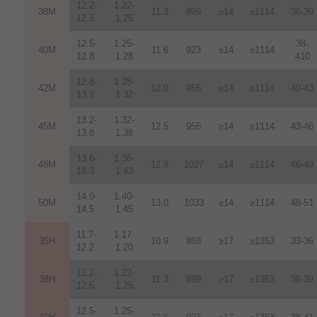
12.2-
1.22-
38M
11.3
899
≥14
≥1114
36-39
12.5
1.25
12.5-
1.25-
38-
40M
11.6
923
≥14
≥1114
12.8
1.28
410
12.8-
1.28-
42M
12.0
955
≥14
≥1114
40-43
13.2
1.32
13.2-
1.32-
45M
12.5
955
≥14
≥1114
43-46
13.8
1.38
13.6-
1.36-
48M
12.9
1027
≥14
≥1114
46-49
14.3
1.43
14.0-
1.40-
50M
13.0
1033
≥14
≥1114
48-51
14.5
1.45
11.7-
1.17-
35H
10.9
868
≥17
≥1353
33-36
12.2
1.20
12.2-
1.22-
38H
11.3
899
≥17
≥1353
36-39
12.5
1.25
12.5-
1.25-