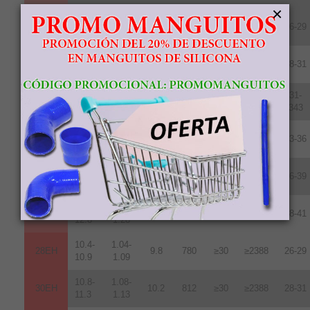
×
10.2-
1.02-
28UH
9.6
764
≥25
≥1990
26-29
10.8
1.08
10.8-
1.08-
30UH
10.2
812
≥25
≥1990
28-31
11.3
1.13
11.3-
1.13-
31-
33UH
10.7
852
≥25
≥1990
11.7
1.17
343
11.8-
1.18-
35UH
10.8
860
≥25
≥1990
33-36
12.2
1.22
12.2-
1.22-
38UH
11.0
876
≥25
≥1990
36-39
12.5
1.25
12.5-
1.24-
40UH
11.3
899
≥25
≥1990
38-41
12.8
1.28
10.4-
1.04-
28EH
9.8
780
≥30
≥2388
26-29
10.9
1.09
10.8-
1.08-
30EH
10.2
812
≥30
≥2388
28-31
11.3
1.13