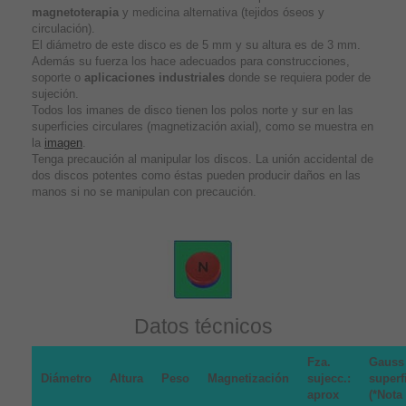
magnetoterapia
y medicina alternativa (tejidos óseos y
circulación).
El diámetro de este disco es de 5 mm y su altura es de 3 mm.
Además su fuerza los hace adecuados para construcciones,
soporte o
aplicaciones industriales
donde se requiera poder de
sujeción.
Todos los imanes de disco tienen los polos norte y sur en las
superficies circulares (magnetización axial), como se muestra en
la
imagen
.
Tenga precaución al manipular los discos. La unión accidental de
dos discos potentes como éstas pueden producir daños en las
manos si no se manipulan con precaución.
Datos técnicos
Fza.
Gauss
Diámetro
Altura
Peso
Magnetización
sujecc.:
superf
aprox
(*Nota 