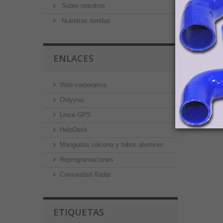
Sobre nosotros
Nuestras tiendas
ENLACES
Web corporativa
Onlyyou
Lince GPS
HelpDesk
Manguitos silicona y tubos aluminio
Reprogramaciones
Comunidad Radar
ETIQUETAS