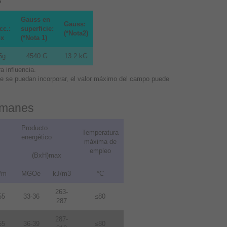
Gauss en
Gauss:
cc.:
superficie:
(*Nota2)
ox
(*Nota 1)
5g
4540 G
13.2 kG
 influencia.
que se puedan incorporar, el valor máximo del campo puede
 imanes
Producto
Temperatura
energético
máxima de
empleo
(BxH)max
/m
MGOe
kJ/m3
°C
263-
55
33-36
≤80
287
287-
55
36-39
≤80