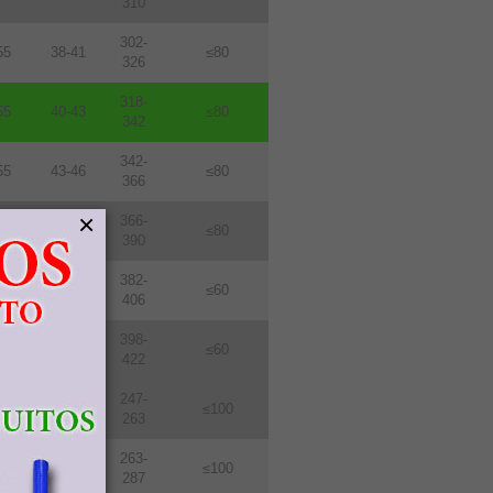
310
302-
55
38-41
≤80
326
318-
55
40-43
≤80
342
342-
55
43-46
≤80
366
×
366-
55
46-49
≤80
390
382-
76
48-51
≤60
406
398-
76
50-53
≤60
422
247-
114
31-33
≤100
263
263-
114
33-36
≤100
287