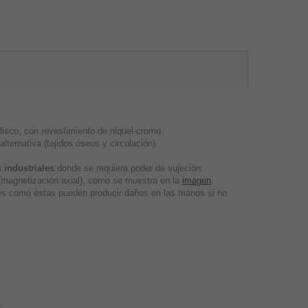
sco, con revestimiento de niquel-cromo.
lternativa (tejidos óseos y circulación).
 industriales
donde se requiera poder de sujeción.
s (magnetización axial), como se muestra en la
imagen
.
tes como éstas pueden producir daños en las manos si no
s