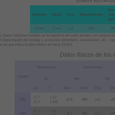
Fza.
Diámetro
Altura
Peso
Magnetización
suje
apr
5 mm
5 mm
1 g
N42
79
1:
Gauss máximos medidos en la superficie del imán aislado y sin ninguna otra
2:
Dependiendo del montaje y accesorios (entrehierro, asociaciones, etc...) 
r los que indica la tabla inferior de hasta 13.2kG.
Datos físicos de los
Remanencia
Coercitividad
Calidad
Br
bHc
iHc
kG
T
kOe
kA/m
kOe
kA
11.7-
1.17-
N35
10.9
868
≥12
≥9
12.2
1.201
12.2-
1.22-
N38
11.3
899
≥12
≥9