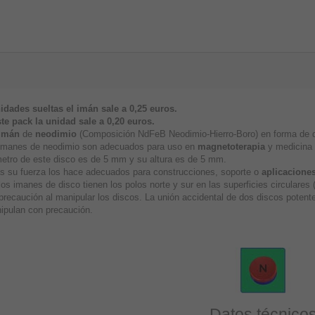
idades sueltas el imán sale a 0,25 euros.
te pack la unidad sale a
0,20 euros.
imán
de
neodimio
(Composición NdFeB Neodimio-Hierro-Boro) en forma de di
imanes de neodimio son adecuados para uso en
magnetoterapia
y medicina a
metro de este disco es de 5 mm y su altura es de 5 mm.
 su fuerza los hace adecuados para construcciones, soporte o
aplicaciones
os imanes de disco tienen los polos norte y sur en las superficies circulare
precaución al manipular los discos. La unión accidental de dos discos poten
ipulan con precaución.
Datos técnico