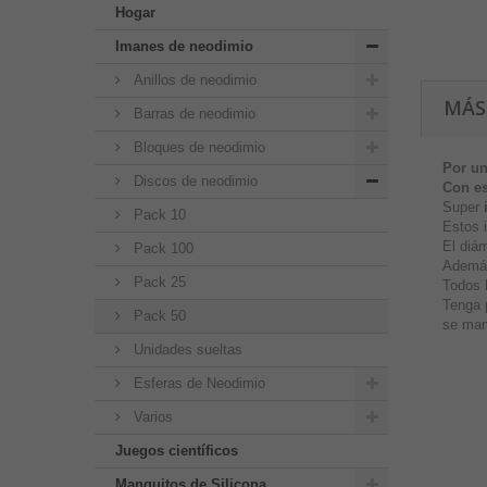
Hogar
Imanes de neodimio
Anillos de neodimio
MÁS
Barras de neodimio
Bloques de neodimio
Por un
Discos de neodimio
Con es
Super
Pack 10
Estos 
El diá
Pack 100
Además
Pack 25
Todos l
Tenga 
Pack 50
se man
Unidades sueltas
Esferas de Neodimio
Varios
Juegos científicos
Manguitos de Silicona