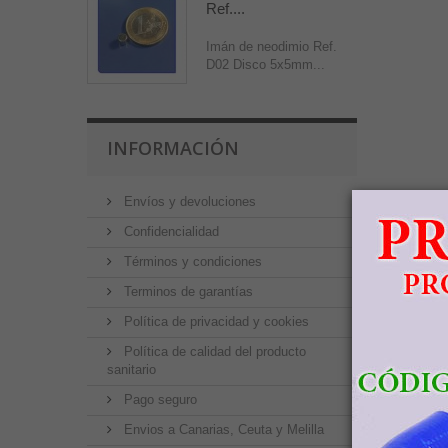
Ref....
Imán de neodimio Ref.
D02 Disco 5x5mm...
INFORMACIÓN
Envíos y devoluciones
Confidencialidad
Términos y condiciones
Terminos de garantías
Política de privacidad y cookies
Política de calidad del producto
sanitario
Pago seguro
Envios a Canarias, Ceuta y Melilla