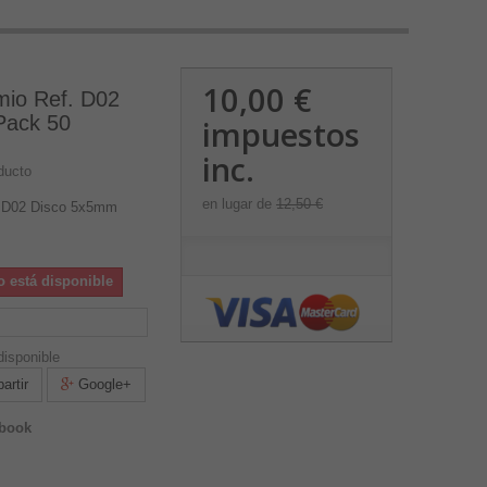
10,00 €
mio Ref. D02
Pack 50
impuestos
inc.
ducto
en lugar de
12,50 €
. D02 Disco 5x5mm
o está disponible
isponible
rtir
Google+
ebook