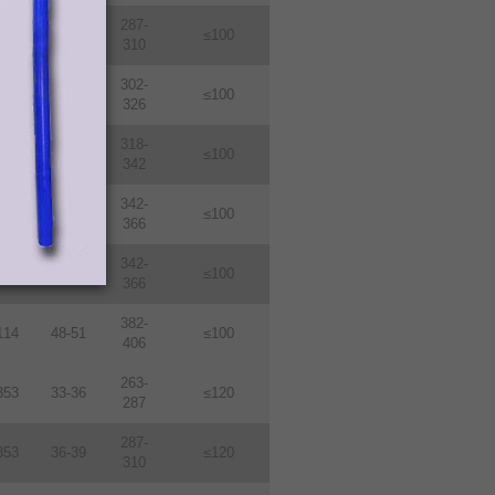
287-
114
36-39
≤100
310
302-
114
38-410
≤100
326
318-
114
40-43
≤100
342
342-
114
43-46
≤100
366
342-
114
46-49
≤100
366
382-
114
48-51
≤100
406
263-
353
33-36
≤120
287
287-
353
36-39
≤120
310