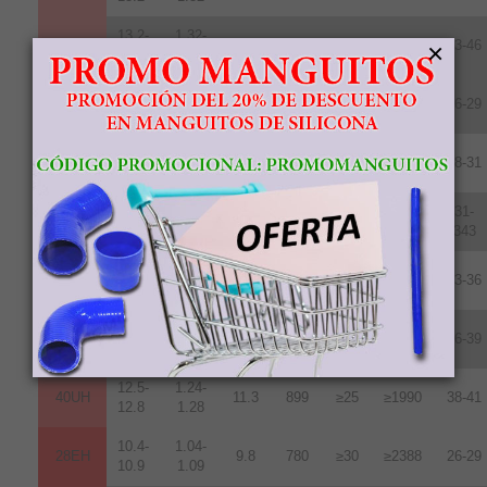
13.2-
1.32-
×
45SH
12.6
1003
≥20
≥1592
43-46
13.8
1.38
10.2-
1.02-
28UH
9.6
764
≥25
≥1990
26-29
10.8
1.08
10.8-
1.08-
30UH
10.2
812
≥25
≥1990
28-31
11.3
1.13
11.3-
1.13-
31-
33UH
10.7
852
≥25
≥1990
11.7
1.17
343
11.8-
1.18-
35UH
10.8
860
≥25
≥1990
33-36
12.2
1.22
12.2-
1.22-
38UH
11.0
876
≥25
≥1990
36-39
12.5
1.25
12.5-
1.24-
40UH
11.3
899
≥25
≥1990
38-41
12.8
1.28
10.4-
1.04-
28EH
9.8
780
≥30
≥2388
26-29
10.9
1.09