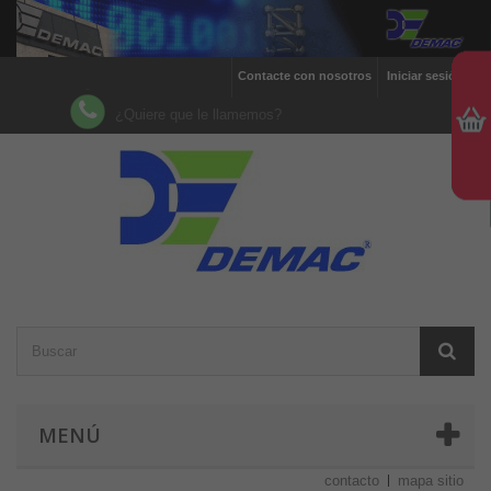
Contacte con nosotros
Iniciar sesión
¿Quiere que le llamemos?
MENÚ
contacto
mapa sitio