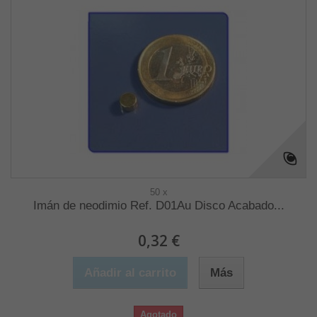
50 x
Imán de neodimio Ref. D01Au Disco Acabado...
0,32 €
Añadir al carrito
Más
Agotado