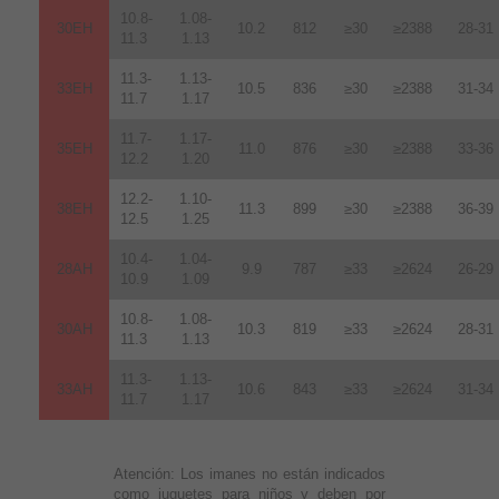
10.8-
1.08-
30EH
10.2
812
≥30
≥2388
28-31
11.3
1.13
11.3-
1.13-
33EH
10.5
836
≥30
≥2388
31-34
11.7
1.17
11.7-
1.17-
35EH
11.0
876
≥30
≥2388
33-36
12.2
1.20
12.2-
1.10-
38EH
11.3
899
≥30
≥2388
36-39
12.5
1.25
10.4-
1.04-
28AH
9.9
787
≥33
≥2624
26-29
10.9
1.09
10.8-
1.08-
30AH
10.3
819
≥33
≥2624
28-31
11.3
1.13
11.3-
1.13-
33AH
10.6
843
≥33
≥2624
31-34
11.7
1.17
Atención:
Los imanes no están indicados
como juguetes para niños y deben por