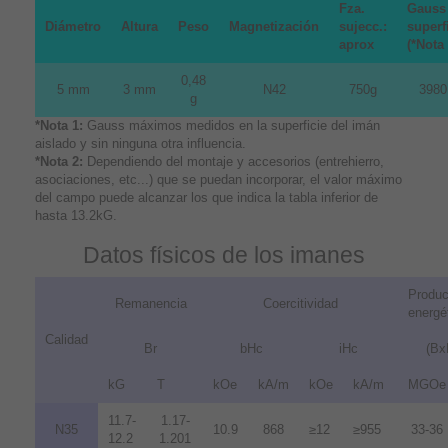
Fza.
Gauss
Diámetro
Altura
Peso
Magnetización
sujecc.:
superf
aprox
(*Nota 
0,48
5 mm
3 mm
N42
750g
3980
g
*Nota 1:
Gauss máximos medidos en la superficie del imán
aislado y sin ninguna otra influencia.
*Nota 2:
Dependiendo del montaje y accesorios (entrehierro,
asociaciones, etc...) que se puedan incorporar, el valor máximo
del campo puede alcanzar los que indica la tabla inferior de
hasta 13.2kG.
Datos físicos de los imanes
Produc
Remanencia
Coercitividad
energé
Calidad
Br
bHc
iHc
(Bx
kG
T
kOe
kA/m
kOe
kA/m
MGOe
11.7-
1.17-
N35
10.9
868
≥12
≥955
33-36
12.2
1.201