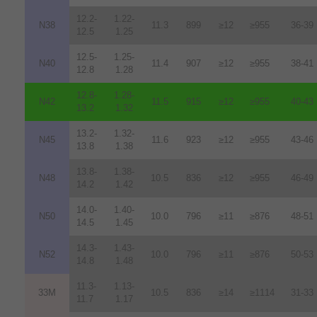
12.2-
1.22-
N38
11.3
899
≥12
≥955
36-39
12.5
1.25
12.5-
1.25-
N40
11.4
907
≥12
≥955
38-41
12.8
1.28
12.8-
1.28-
N42
11.5
915
≥12
≥955
40-43
13.2
1.32
13.2-
1.32-
N45
11.6
923
≥12
≥955
43-46
13.8
1.38
13.8-
1.38-
N48
10.5
836
≥12
≥955
46-49
14.2
1.42
14.0-
1.40-
N50
10.0
796
≥11
≥876
48-51
14.5
1.45
14.3-
1.43-
N52
10.0
796
≥11
≥876
50-53
14.8
1.48
11.3-
1.13-
33M
10.5
836
≥14
≥1114
31-33
11.7
1.17