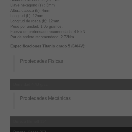
Llave hexágono (s) : 3mm
Altura cabeza (k): 4mm.
Longitud (L): 12mm.
Longitud de rosca (b): 12mm.
Peso por unidad: 1,05 gramos.
Fuerza de pretensado recomendada: 4.5 kN
Par de apriete recomendado: 2.72Nm
Especificaciones Titanio grado 5 (6Al4V):
Propiedades Físicas
Densidad 4.43 g/cc
Propiedades Mecánicas
Dureza Brinell 334