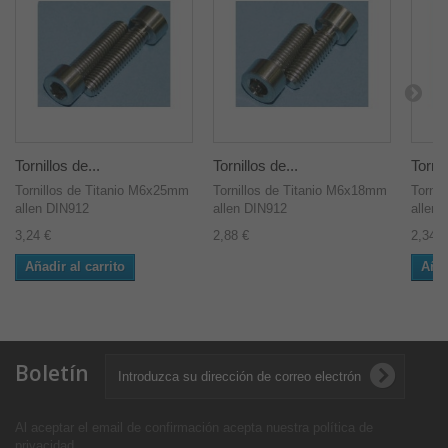
Tornillos de...
Tornillos de...
Tornil
Tornillos de Titanio M6x25mm
Tornillos de Titanio M6x18mm
Torni
allen DIN912
allen DIN912
allen 
3,24 €
2,88 €
2,34 €
Añadir al carrito
Añad
Boletín
Al aceptar el email de confirmación acepta nuestra política de
privacidad
.