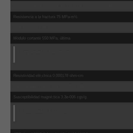
Fuerza de fatiga 510 MPa, 10,000,000 Ciclos sin concentración
Resistencia a la fractura 75 MPa-m½
Módulo cortante 44 GPa
Módulo cortante 550 MPa, última
Propiedades Elé;ctricas
Resistividad elé;ctrica 0.000178 ohm-cm
Permeabilidad magné;tica 1.00005 a 1.6kA/m
Susceptibilidad magné;tica 3.3e-006 cgs/g
Propiedades Té;rmicas