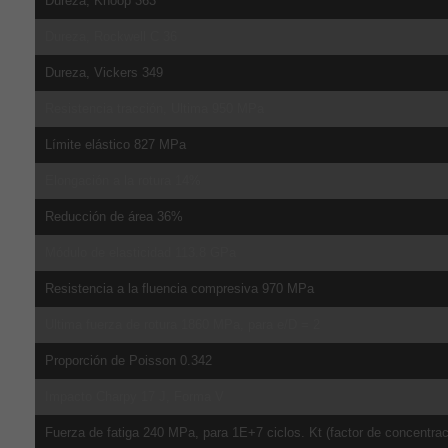
Dureza, Knoop 363
Dureza, Rockwell C 36
Dureza, Vickers 349
Resistencia tracción, Ultima 950 MPa
Límite elástico 827 MPa
Elongación a la rotura 14%
Reducción de área 36%
Módulo de elasticidad 113.8 GPa
Resistencia a la fluencia compresiva 970 MPa
Ultima fuerza de rotura 1860 MPa, para e/D = 2
Proporción de Poisson 0.342
Impacto Charpy 17 J, Forma V
Fuerza de fatiga 240 MPa, para 1E+7 ciclos. Kt (factor de concentrac