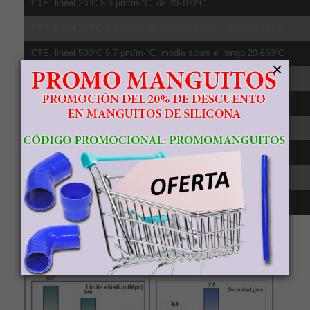
CTE, lineal 20°C 8.6 µm/m-°C, de 20-100ºC
CTE, lineal 250°C 9.2 µm/m-°C, media sobre el rango 20-315ºC
CTE, lineal 500°C 9.7 µm/m-°C, media sobre el rango 20-650ºC
×
Calor específico 0.5263 J/g-°C
Conductividad té;rmica 6.7 W/m-K
Punto de fusión 1604 - 1660 °C
Sólido 1604 °C
Líquido 1660 °C
Transición beta 980 °C
Comparativa
resistencia, densidad, relación resistencia-
densidad y punto de fusión del material Titanio Grado 5 frente al
aluminio 6061 y acero 8.8