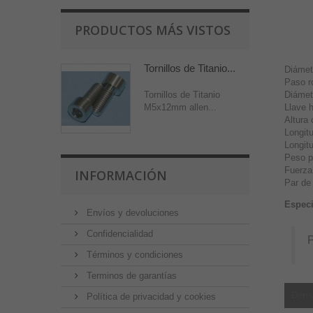
PRODUCTOS MÁS VISTOS
Tornillos de Titanio...
Diámet
Paso r
Diámet
Tornillos de Titanio
Llave 
M5x12mm allen...
Altura
Longit
Longit
Peso p
Fuerza
INFORMACIÓN
Par de
Especi
Envíos y devoluciones
Confidencialidad
P
Términos y condiciones
Terminos de garantías
Dens
Política de privacidad y cookies