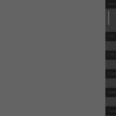
Susce
P
CTE, 
CTE, 
CTE, 
Calor
Cond
Punto
Sólid
Líqui
Trans