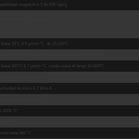
ptibilidad magné;tica 3.3e-006 cgs/g
ropiedades Té;rmicas
lineal 20°C 8.6 µm/m-°C, de 20-100ºC
lineal 250°C 9.2 µm/m-°C, media sobre el rango 20-315ºC
lineal 500°C 9.7 µm/m-°C, media sobre el rango 20-650ºC
 específico 0.5263 J/g-°C
uctividad té;rmica 6.7 W/m-K
 de fusión 1604 - 1660 °C
o 1604 °C
do 1660 °C
ición beta 980 °C