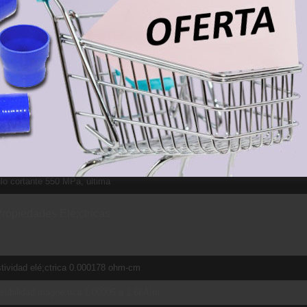
a fuerza de rotura 1860 MPa, para e/D = 2
rción de Poisson 0.342
cto Charpy 17 J, Forma V
a de fatiga 240 MPa, para 1E+7 ciclos. Kt (factor de concentración) = 3.3
a de fatiga 510 MPa, 10,000,000 Ciclos sin concentración
tencia a la fractura 75 MPa-m½
lo cortante 44 GPa
o cortante 550 MPa, última
ropiedades Elé;ctricas
tividad elé;ctrica 0.000178 ohm-cm
eabilidad magné;tica 1.00005 a 1.6kA/m