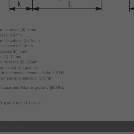
ro de rosca (d): 5mm
osca: 0.8mm
ro de cabeza (D): 8mm
hexágono (s) : 4mm
 cabeza (k): 5mm.
ud (L): 12mm.
ud de rosca (b): 12mm.
or unidad: 1,8 gramos.
 de pretensado recomendada: 7.5 kN
 apriete recomendado: 5.58Nm
ficaciones Titanio grado 5 (6Al4V):
ropiedades Físicas
idad 4.43 g/cc