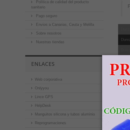
Política de calidad del producto
sanitario
Pago seguro
Envios a Canarias, Ceuta y Melilla
Dure
Sobre nosotros
Dure
Nuestras tiendas
Dure
Dure
ENLACES
Resis
Web corporativa
Límit
Onlyyou
Elong
Lince GPS
Redu
HelpDesk
Módul
Manguitos silicona y tubos aluminio
Reprogramaciones
Resis