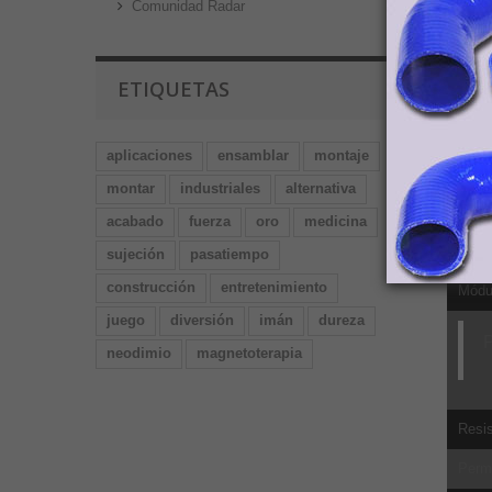
Comunidad Radar
Ultim
Propo
ETIQUETAS
Impa
Fuerz
aplicaciones
ensamblar
montaje
Fuerz
montar
industriales
alternativa
Resis
acabado
fuerza
oro
medicina
Módu
sujeción
pasatiempo
construcción
entretenimiento
Módul
juego
diversión
imán
dureza
P
neodimio
magnetoterapia
Resis
Perm