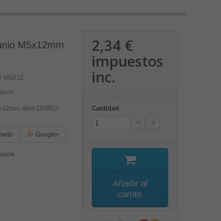
2,34 €
itanio M5x12mm
impuestos
inc.
12 M5X12
ducto
M5x12mm allen DIN912
Cantidad
rtir
Google+
ebook
Añadir al
carrito