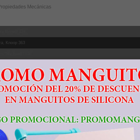
Propiedades Mecánicas
za Brinell 334
za, Knoop 363
za, Rockwell C 36
za, Vickers 349
tencia tracción, Ultima 950 MPa
e elástico 827 MPa
ación a la rotura 14%
cción de área 36%
o de elasticidad 113.8 GPa
tencia a la fluencia compresiva 970 MPa