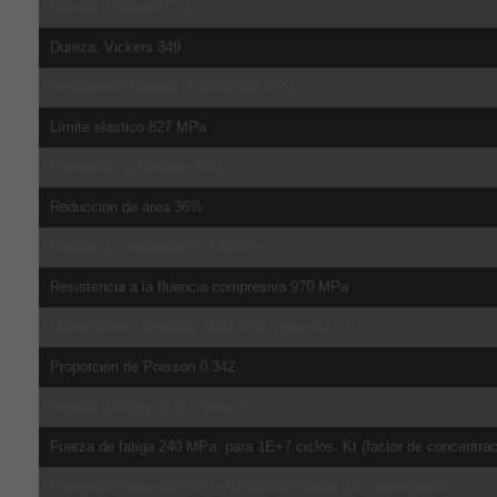
Dureza, Rockwell C 36
Dureza, Vickers 349
Resistencia tracción, Ultima 950 MPa
Límite elástico 827 MPa
Elongación a la rotura 14%
Reducción de área 36%
Módulo de elasticidad 113.8 GPa
Resistencia a la fluencia compresiva 970 MPa
Ultima fuerza de rotura 1860 MPa, para e/D = 2
Proporción de Poisson 0.342
Impacto Charpy 17 J, Forma V
Fuerza de fatiga 240 MPa, para 1E+7 ciclos. Kt (factor de concentrac
Fuerza de fatiga 510 MPa, 10,000,000 Ciclos sin concentración