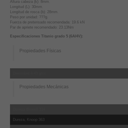
Altura cabeza (k): 8mm.
Longitud (L): 30mm.
Longitud de rosca (b): 28mm.
Peso por unidad: ???g.
Fuerza de pretensado recomendada: 19.6 kN
Par de apriete recomendado: 23.13Nm
Especificaciones Titanio grado 5 (6Al4V):
Propiedades Físicas
Densidad 4.43 g/cc
Propiedades Mecánicas
Dureza Brinell 334
Dureza, Knoop 363