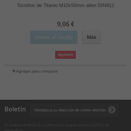
Tornillos de Titanio M10x50mm allen DIN912
9,06 €
Añadir al carrito
Más
Agotado
Agregar para comparar
Boletín
Al aceptar el email de confirmación acepta nuestra política de
privacidad
.