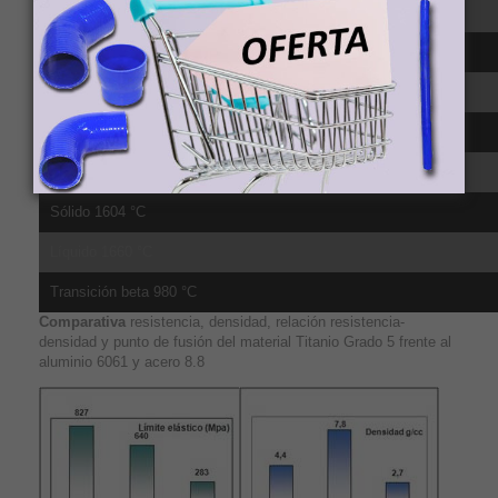
CTE, lineal 250°C 9.2 µm/m-°C, media sobre el rango 20-315ºC
CTE, lineal 500°C 9.7 µm/m-°C, media sobre el rango 20-650ºC
Calor específico 0.5263 J/g-°C
Conductividad té;rmica 6.7 W/m-K
Punto de fusión 1604 - 1660 °C
Sólido 1604 °C
Líquido 1660 °C
Transición beta 980 °C
Comparativa
resistencia, densidad, relación resistencia-
densidad y punto de fusión del material Titanio Grado 5 frente al
aluminio 6061 y acero 8.8