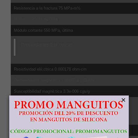
Resistencia a la fractura 75 MPa-m½
Módulo cortante 44 GPa
Módulo cortante 550 MPa, última
Propiedades Elé;ctricas
Resistividad elé;ctrica 0.000178 ohm-cm
Permeabilidad magné;tica 1.00005 a 1.6kA/m
Susceptibilidad magné;tica 3.3e-006 cgs/g
×
Propiedades Té;rmicas
CTE, lineal 20°C 8.6 µm/m-°C, de 20-100ºC