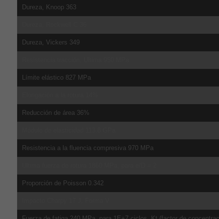
Dureza, Knoop 363
Dureza, Rockwell C 36
Dureza, Vickers 349
Resistencia tracción, Ultima 950 MPa
Límite elástico 827 MPa
Elongación a la rotura 14%
Reducción de área 36%
Módulo de elasticidad 113.8 GPa
Resistencia a la fluencia compresiva 970 MPa
Ultima fuerza de rotura 1860 MPa, para e/D = 2
Proporción de Poisson 0.342
Impacto Charpy 17 J, Forma V
Fuerza de fatiga 240 MPa, para 1E+7 ciclos. Kt (factor de concentrac