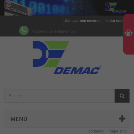
Contacte con nosotros
Iniciar sesión
¿Quiere que le llamemos?
MENÚ
contacto
mapa sitio