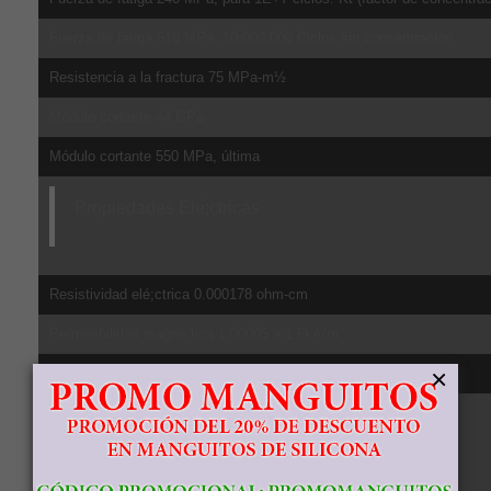
Fuerza de fatiga 510 MPa, 10,000,000 Ciclos sin concentración
Resistencia a la fractura 75 MPa-m½
Módulo cortante 44 GPa
Módulo cortante 550 MPa, última
Propiedades Elé;ctricas
Resistividad elé;ctrica 0.000178 ohm-cm
Permeabilidad magné;tica 1.00005 a 1.6kA/m
×
Susceptibilidad magné;tica 3.3e-006 cgs/g
Propiedades Té;rmicas