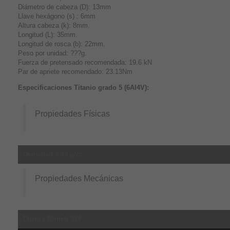
Diámetro de cabeza (D): 13mm
Llave hexágono (s) : 6mm
Altura cabeza (k): 8mm.
Longitud (L): 35mm.
Longitud de rosca (b): 22mm.
Peso por unidad: ???g.
Fuerza de pretensado recomendada: 19.6 kN
Par de apriete recomendado: 23.13Nm
Especificaciones Titanio grado 5 (6Al4V):
Propiedades Físicas
Densidad 4.43 g/cc
Propiedades Mecánicas
Dureza Brinell 334