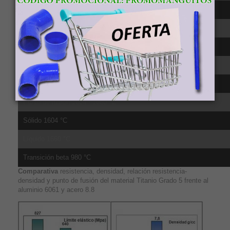
CTE, lineal 20°C 8.6 µm/m-°C, de 20-100ºC
CTE, lineal 250°C 9.2 µm/m-°C, media sobre el rango 20-315ºC
CTE, lineal 500°C 9.7 µm/m-°C, media sobre el rango 20-650ºC
Calor específico 0.5263 J/g-°C
Conductividad té;rmica 6.7 W/m-K
Punto de fusión 1604 - 1660 °C
Sólido 1604 °C
Líquido 1660 °C
Transición beta 980 °C
Comparativa
resistencia, densidad, relación resistencia-
densidad y punto de fusión del material Titanio Grado 5 frente al
aluminio 6061 y acero 8.8