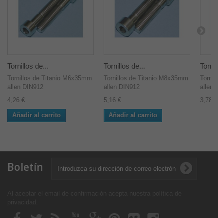
Tornillos de...
Tornillos de...
Tornil
Tornillos de Titanio M6x35mm
Tornillos de Titanio M8x35mm
Torni
allen DIN912
allen DIN912
allen 
4,26 €
5,16 €
3,78 €
Añadir al carrito
Añadir al carrito
Boletín
Al aceptar el email de confirmación acepta nuestra política de
privacidad
.