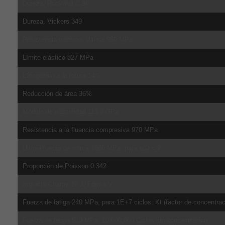
Dureza, Rockwell C 36
Dureza, Vickers 349
Resistencia tracción, Ultima 950 MPa
Límite elástico 827 MPa
Elongación a la rotura 14%
Reducción de área 36%
Módulo de elasticidad 113.8 GPa
Resistencia a la fluencia compresiva 970 MPa
Ultima fuerza de rotura 1860 MPa, para e/D = 2
Proporción de Poisson 0.342
Impacto Charpy 17 J, Forma V
Fuerza de fatiga 240 MPa, para 1E+7 ciclos. Kt (factor de concentrac
Fuerza de fatiga 510 MPa, 10,000,000 Ciclos sin concentración