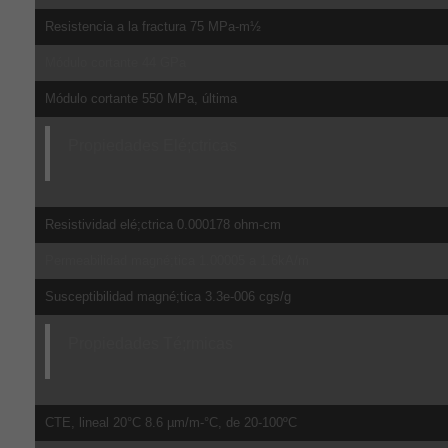
Resistencia a la fractura 75 MPa-m½
Módulo cortante 44 GPa
Módulo cortante 550 MPa, última
Propiedades Elé;ctricas
Resistividad elé;ctrica 0.000178 ohm-cm
Permeabilidad magné;tica 1.00005 a 1.6kA/m
Susceptibilidad magné;tica 3.3e-006 cgs/g
Propiedades Té;rmicas
CTE, lineal 20°C 8.6 µm/m-°C, de 20-100ºC