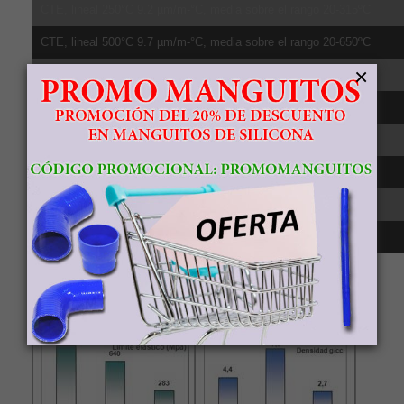
CTE, lineal 250°C 9.2 µm/m-°C, media sobre el rango 20-315ºC
CTE, lineal 500°C 9.7 µm/m-°C, media sobre el rango 20-650ºC
×
Calor específico 0.5263 J/g-°C
Conductividad té;rmica 6.7 W/m-K
Punto de fusión 1604 - 1660 °C
Sólido 1604 °C
Líquido 1660 °C
Transición beta 980 °C
Comparativa
resistencia, densidad, relación resistencia-
densidad y punto de fusión del material Titanio Grado 5 frente al
aluminio 6061 y acero 8.8