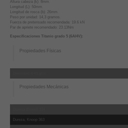
Altura cabeza (k): 8mm.
Longitud (L): 50mm.
Longitud de rosca (b): 26mm.
Peso por unidad: 14,3 gramos.
Fuerza de pretensado recomendada: 19.6 kN
Par de apriete recomendado: 23.13Nm
Especificaciones Titanio grado 5 (6Al4V):
Propiedades Físicas
Densidad 4.43 g/cc
Propiedades Mecánicas
Dureza Brinell 334
Dureza, Knoop 363