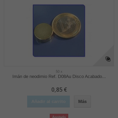
50 x
Imán de neodimio Ref. D08Au Disco Acabado...
0,85 €
Añadir al carrito
Más
Agotado