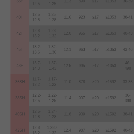
38H
11.3
899
≥17
≥1353
36-39
12.5
1.25
12.5-
1.25-
40H
11.6
923
≥17
≥1353
38-41
12.8
1.28
12.8-
1.28-
42H
12
.
0
955
≥17
≥1353
40-43
13.2
1.32
13.2-
1.32-
45H
12.1
963
≥17
≥1353
43-46
13.6
1.36
13.7-
1.37-
46-
48H
12.5
995
≥17
≥1353
14.3
1.43
498
11.7-
1.17-
35SH
11.0
876
≥20
≥1592
33-36
12.2
1.22
12.2-
1.22-
36-
38SH
11.4
907
≥20
≥1592
12.5
1.25
398
12.5-
1.24-
40SH
11.8
939
≥20
≥1592
38-41
12.8
1.28
12.8-
1.289-
42SH
12.4
987
≥20
≥1592
40-43
13.2
1.32