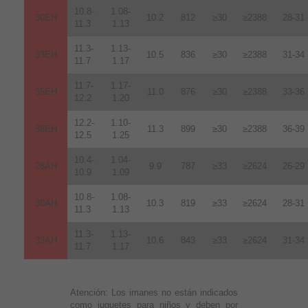
10.8-
1.08-
30EH
10.2
812
≥30
≥2388
28-31
11.3
1.13
11.3-
1.13-
33EH
10.5
836
≥30
≥2388
31-34
11.7
1.17
11.7-
1.17-
35EH
11.0
876
≥30
≥2388
33-36
12.2
1.20
12.2-
1.10-
38EH
11.3
899
≥30
≥2388
36-39
12.5
1.25
10.4-
1.04-
28AH
9.9
787
≥33
≥2624
26-29
10.9
1.09
10.8-
1.08-
30AH
10.3
819
≥33
≥2624
28-31
11.3
1.13
11.3-
1.13-
33AH
10.6
843
≥33
≥2624
31-34
11.7
1.17
Atención:
Los imanes no están indicados
como juguetes para niños y deben por