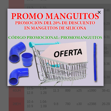
13.2-
1.32-
×
45SH
12.6
1003
≥20
≥1592
43-46
13.8
1.38
10.2-
1.02-
28UH
9.6
764
≥25
≥1990
26-29
10.8
1.08
10.8-
1.08-
30UH
10.2
812
≥25
≥1990
28-31
11.3
1.13
11.3-
1.13-
31-
33UH
10.7
852
≥25
≥1990
11.7
1.17
343
11.8-
1.18-
35UH
10.8
860
≥25
≥1990
33-36
12.2
1.22
12.2-
1.22-
38UH
11.0
876
≥25
≥1990
36-39
12.5
1.25
12.5-
1.24-
40UH
11.3
899
≥25
≥1990
38-41
12.8
1.28
10.4-
1.04-
28EH
9.8
780
≥30
≥2388
26-29
10.9
1.09