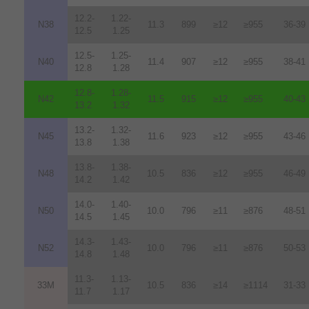
12.2-
1.22-
N38
11.3
899
≥12
≥955
36-39
12.5
1.25
12.5-
1.25-
N40
11.4
907
≥12
≥955
38-41
12.8
1.28
12.8-
1.28-
N42
11.5
915
≥12
≥955
40-43
13.2
1.32
13.2-
1.32-
N45
11.6
923
≥12
≥955
43-46
13.8
1.38
13.8-
1.38-
N48
10.5
836
≥12
≥955
46-49
14.2
1.42
14.0-
1.40-
N50
10.0
796
≥11
≥876
48-51
14.5
1.45
14.3-
1.43-
N52
10.0
796
≥11
≥876
50-53
14.8
1.48
11.3-
1.13-
33M
10.5
836
≥14
≥1114
31-33
11.7
1.17