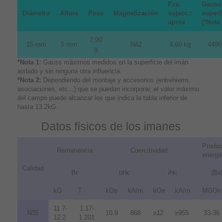
Fza.
Gauss
Diámetro
Altura
Peso
Magnetización
sujecc.:
superf
aprox
(*Nota 
7,90
15 mm
5 mm
N42
4,60 kg
4490
g
*Nota 1:
Gauss máximos medidos en la superficie del imán
aislado y sin ninguna otra influencia.
*Nota 2:
Dependiendo del montaje y accesorios (entrehierro,
asociaciones, etc...) que se puedan incorporar, el valor máximo
del campo puede alcanzar los que indica la tabla inferior de
hasta 13.2kG.
Datos físicos de los imanes
Produc
Remanencia
Coercitividad
energé
Calidad
Br
bHc
iHc
(Bx
kG
T
kOe
kA/m
kOe
kA/m
MGOe
11.7-
1.17-
N35
10.9
868
≥12
≥955
33-36
12.2
1.201