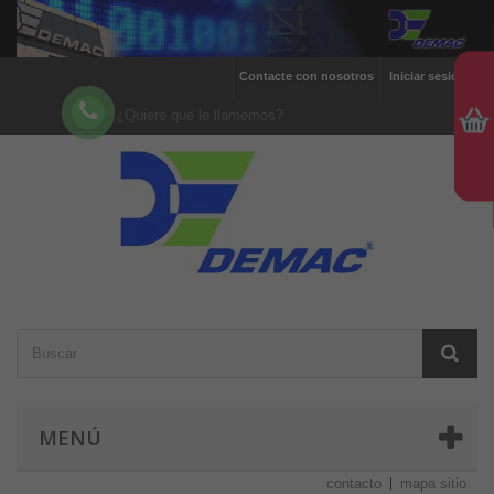
Contacte con nosotros
Iniciar sesión
¿Quiere que le llamemos?
MENÚ
contacto
mapa sitio